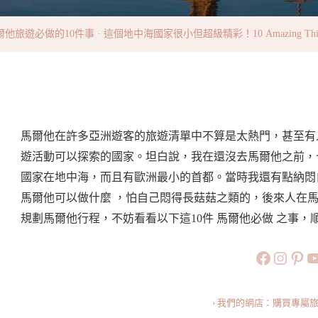
的
10
他旅遊必做的10件事 · 這個地中海國家很小但超級精彩！10 Amazing Things To
件
事
·
這
個
馬爾他在許多亞洲遊客的旅遊清單中不算是太熱門，甚至有
地
遊活動可以探索的國家。坦白說，我在還沒去馬爾他之前，
中
國家在地中海，而且有歐洲最小的首都。當時我還有點納悶
海
馬爾他可以做什麼 ，怕自己悶得長菇菇之類的，後來人在
國
規劃馬爾他行程，不妨看看以下這10件 馬爾他必做 之事，順
家
https://
https:
htt
旅行美食小
很
小
但
› 我們的網店：購買專屬
超