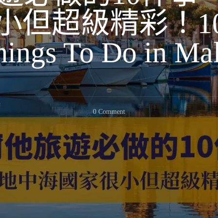
但超級精彩！10 A
hings To Do in Mal
On
0 Comment
馬
爾
他
旅
遊
必
做