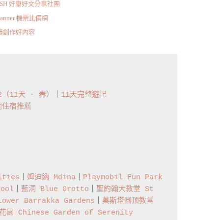
ISH 好康好文分享社團
scanner 機票比價網
持續創作好內容
22（11天 · 春）
｜
11天完整遊記
他住宿推薦
ties
｜
姆迪納 Mdina
｜
Playmobil Fun Park
ool
｜
藍洞 Blue Grotto
｜
聖約翰大教堂 St 
wer Barrakka Gardens
｜
莫斯塔圆顶教堂 
 Chinese Garden of Serenity