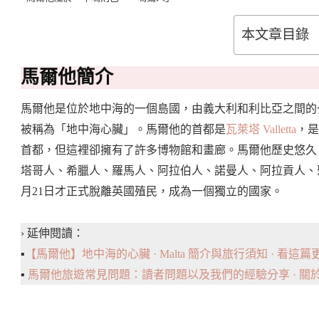
本文章目錄
馬爾他簡介
馬爾他是位於地中海的一個島國，由義大利和利比亞之間的
被稱為「地中海心臟」。馬爾他的首都是
瓦萊塔 Valletta
，是
首都，但這裡卻擁有了許多博物館和畫廊。馬爾他歷史悠久
塔哥人、希臘人、羅馬人、阿拉伯人、諾曼人、阿拉貢人、聖
月21日才正式脫離英國殖民，成為一個獨立的國家。
› 延伸閱讀：
▪️
【馬爾他】地中海的心臟 · Malta 簡介與旅行須知 · 看這
▪️
馬爾他旅遊常見問題：讀者問題以及我們的經驗分享 · 關