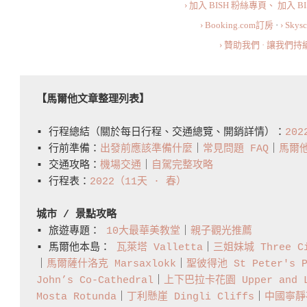
› 加入 BISH 粉絲專頁、
加入 B
級
› Booking.com訂房
·
› Sky
精
› 贊助我們 · 讓我們
彩！
10
Amazing
【馬爾他文章整理列表】
Things
▪️ 行程總結（關於每日行程、交通總覽、開銷詳情）：
20
To
▪️ 行前準備：
出發前應該準備什麼
｜
常見問題 FAQ
｜
馬爾
Do
▪️ 交通攻略：
機場交通
｜
自駕完整攻略
In
▪️ 行程表：
2022（11天 · 春）
Malta
城市 / 景點攻略
▪️ 旅遊專題： 
10大最華美教堂
｜
親子觀光推薦
▪️ 馬爾他本島： 
瓦萊塔 Valletta
｜
三姐妹城 Three Ci
｜
馬爾薩什洛克 Marsaxlokk
｜
聖彼得池 St Peter's P
John’s Co-Cathedral
｜
上下巴拉卡花園 Upper and Lo
Mosta Rotunda
｜
丁利懸崖 Dingli Cliffs
｜
中國寧靜花園