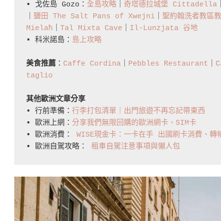
▪️ 戈佐島 Gozo：
全島攻略
｜
奇塔德拉城堡 Cittadella
｜
鹽田 The Salt Pans of Xwejni
｜
聖約翰洗者教區教堂 
Mielaħ
｜
Tal Mixta Cave
｜
Il-Lunzjata 谷地
▪️ 科米諾島：
島上攻略
美食推薦
：
Caffe Cordina
｜
Pebbles Restaurant
｜
C
taglio
其他歐洲文章分享
▪️ 行前準備：
行李打包清單｜出門旅遊不再忘記帶東西
▪️ 歐洲上網：
分享我們無限回購的歐洲網卡、SIM卡
▪️ 歐洲消費： 
WISE現金卡：一卡在手 出國刷卡消費、
▪️ 歐洲自駕攻略： 
租車自駕注意事項與懶人包