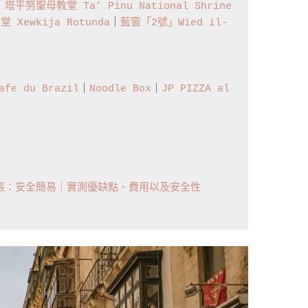
｜
塔平努聖母教堂 Ta’ Pinu National Shrine
Xewkija Rotunda
｜
藍窗「2號」Wied il-
afe du Brazil
｜
Noodle Box
｜
JP PIZZA al 
轉帳：安全簡易｜實測優缺點、費用以及安全性