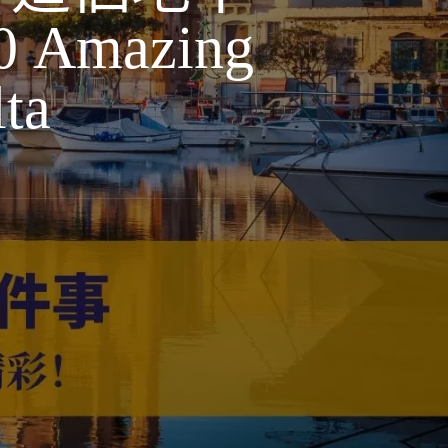
mazing
ta