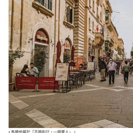
▪️ 馬爾他屬於「不鳴則已，一鳴驚人」。