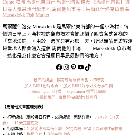
【馬
Home
歐洲
馬爾他自由行
馬爾他景點推薦
【馬爾他景點】週
爾
日最人氣最熱門聚集地 馬爾他魚市場：馬爾薩什洛克魚市場
Marsaxlokk Fish Market
他
景
馬爾薩什洛克 Marsaxlokk 是馬爾他東南部的一個小漁村。每
點】
個週日早上，漁村裡的魚市場才會擺起攤子販賣各式各樣的
週
「當地海鮮」。由於一週就只有那麼一天，所以無論是遊客還
日
是當地人都會湧入這個 馬爾他魚市場 —— Marsaxlokk 魚市場
最
，這也是為什麼它會是週日早晨最熱鬧的地方！
人
https://www.facebook.com/bishdream
https://www.instagram.com/bishd
https://www.pinterest.com
TikTok
氣
旅
最
行
› 我們的網店：購買專屬旅遊商品、行程表
熱
美
› 加入 BISH 粉絲專頁、
加入 BISH 好康好文分享社團
門
食
› Booking.com訂房
·
› Skyscanner 機票比價網
聚
小
› 贊助我們 · 讓我們持續創作好內容
集
短
【馬爾他文章整理列表】
地
片
▪️ 行程總結（關於每日行程、交通總覽、開銷詳情）：
馬
2022（11天 · 
春）
｜
11天完整遊記
爾
▪️ 行前準備：
出發前應該準備什麼
｜
常見問題 FAQ
｜
馬爾他住宿推薦
他
▪️ 交通攻略：
機場交通
｜
自駕完整攻略