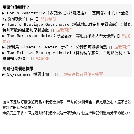
馬爾他住哪裡？
▶︎ Domus Zamittello（多莫斯扎米特羅酒店）：瓦萊塔市中心17世紀
宮殿內的豪華住宿  
點我預訂
▶︎ Tano’s Boutique Guesthouse（塔諾精品住宿加早餐旅館）：情侶
特別喜歡的住宿加早餐旅館  
點我預訂
▶︎ The Barrister Hotel：摩登客房，靠近瓦萊塔大部分景點  
點我
預訂
▶︎ 斯利馬 Sliema 28 Peter：步行 5 分鐘即可抵達海灘  
點我預訂
▶︎ Two Pillows Boutique Hostel（雙枕精品旅舍）：地點便利，距
離渡輪港200米  
點我預訂
馬爾他最優惠機票
▶︎ Skyscanner 機票比價王  
一鍵前往搜尋最便宜機票
從以下連結訂購旅遊商品，我們會賺取一點點的分潤佣金，但是請放心，這不會影
響您們的結帳價格。
雖然佣金不多，但是這對於我們來說是一項鼓勵；也是推動我們繼續分享的動力。
