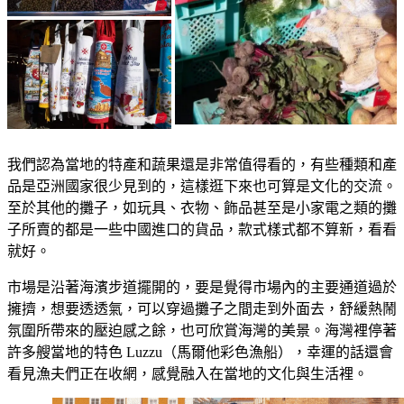
我們認為當地的特產和蔬果還是非常值得看的，有些種類和產
品是亞洲國家很少見到的，這樣逛下來也可算是文化的交流。
至於其他的攤子，如玩具、衣物、飾品甚至是小家電之類的攤
子所賣的都是一些中國進口的貨品，款式樣式都不算新，看看
就好。
市場是沿著海濱步道擺開的，要是覺得市場內的主要通道過於
擁擠，想要透透氣，可以穿過攤子之間走到外面去，舒緩熱鬧
氛圍所帶來的壓迫感之餘，也可欣賞海灣的美景。海灣裡停著
許多艘當地的特色 Luzzu（馬爾他彩色漁船），幸運的話還會
看見漁夫們正在收網，感覺融入在當地的文化與生活裡。