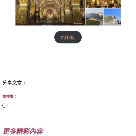
立刻預訂
分享文章 ↓
請按讚：
正
在
載
入...
更多精彩內容