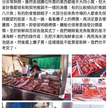
分非常熱鬧。雖然各個攤位所賣的東西都幾乎大同小異，但大
家好像都很有默契地推銷不一樣的漁獲：有的比較傾向於推銷
八爪魚；有的則會推銷蝦子。大部分前來魚市場的人都會先保
持觀望的態度，先走一遍，看看攤子上的標價，再決定要去哪
攤買，怎麼買。即使是明碼標價，攤販也很樂意接受討價還
價。至於新鮮與否就各施其式了。我們親眼看見魚販賣的是冷
凍海鮮。他們的操作是：先把冷凍的海鮮拿出來，再用海水浸
泡退冰，然後擺上攤子賣。這樣還能不能算是新鮮，我們也不
考究了。