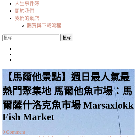
人生事件簿
關於我們
我們的網店
購買與下載流程
搜
尋
關
鍵
字:
【馬爾他景點】週日最人氣最
熱門聚集地 馬爾他魚市場：馬
爾薩什洛克魚市場 Marsaxlokk
Fish Market
on
0 Comment