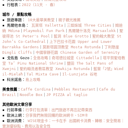
魚
▪️ 行程表：
2022（11天 · 春）
市
城市 / 景點攻略
場：
▪️ 旅遊專題： 
10大最華美教堂
｜
親子觀光推薦
馬
▪️ 馬爾他本島： 
瓦萊塔 Valletta
｜
三姐妹城 Three Cities
｜
姆迪
納 Mdina
｜
Playmobil Fun Park
｜
馬爾薩什洛克 Marsaxlokk
｜
聖
爾
彼得池 St Peter's Pool
｜
藍洞 Blue Grotto
｜
聖約翰大教堂 St 
薩
John’s Co-Cathedral
｜
上下巴拉卡花園 Upper and Lower 
什
Barrakka Gardens
｜
莫斯塔圆顶教堂 Mosta Rotunda
｜
丁利懸崖 
洛
Dingli Cliffs
｜
中國寧靜花園 Chinese Garden of Serenity
▪️ 戈佐島 Gozo：
全島攻略
｜
奇塔德拉城堡 Cittadella
｜
塔平努聖母教
克
堂 Ta’ Pinu National Shrine
｜
鹽田 The Salt Pans of 
魚
Xwejni
｜
聖約翰洗者教區教堂 Xewkija Rotunda
｜
藍窗「2號」Wied 
市
il-Mielaħ
｜
Tal Mixta Cave
｜
Il-Lunzjata 谷地
場
▪️ 科米諾島：
島上攻略
Marsaxlokk
美食推薦
：
Caffe Cordina
｜
Pebbles Restaurant
｜
Cafe du 
Fish
Brazil
｜
Noodle Box
Market
｜
JP PIZZA al taglio
其他歐洲文章分享
▪️ 行前準備：
行李打包清單｜出門旅遊不再忘記帶東西
▪️ 歐洲上網：
分享我們無限回購的歐洲網卡、SIM卡
▪️ 歐洲消費： 
WISE現金卡：一卡在手 出國刷卡消費、轉帳：安全簡易｜
實測優缺點、費用以及安全性