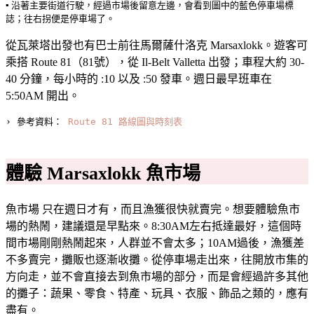
▪️ 沿著主要街道行駛，經過市場後留意左邊，會看到圖中的藍色停車場標
誌；往右拐便是停車場了。
從瓦萊塔出發也有巴士前往馬爾薩什洛克 Marsaxlokk。遊客可
乘搭 Route 81（81號），從 Il-Belt Valletta 出發；車程大約 30-
40 分鐘，每小時的 :10 以及 :50 發車。週日最早班車在
5:50AM 開出。
› 參考資料： 
Route 81 路線圖與時刻表
體驗 Marsaxlokk 魚市場
魚市場 只在週日才有，而且漁獲很快就賣完。想要體驗魚市
場的熱鬧，建議還是早點來。8:30AM左右抵達最好，這個時
間市場剛剛熱鬧起來，人群並不會太多；10AM過後，漁獲差
不多賣完，攤販也逐漸收攤。從停車場走出來，往開放市集的
方向走，並不會直接去到魚市場的部分，而是會經過許多其他
的攤子：蔬果、零食、特產、玩具、衣服、飾品之類的，應有
盡有。