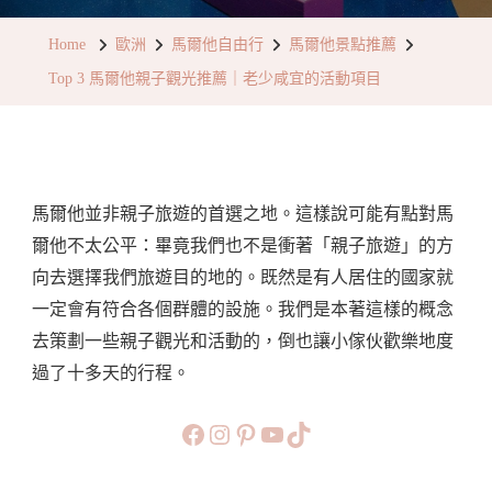
馬
Home
歐洲
馬爾他自由行
馬爾他景點推薦
爾
Top 3 馬爾他親子觀光推薦｜老少咸宜的活動項目
他
親
子
觀
馬爾他並非親子旅遊的首選之地。這樣說可能有點對馬
光
爾他不太公平：畢竟我們也不是衝著「親子旅遊」的方
推
向去選擇我們旅遊目的地的。既然是有人居住的國家就
薦
一定會有符合各個群體的設施。我們是本著這樣的概念
｜
去策劃一些親子觀光和活動的，倒也讓小傢伙歡樂地度
老
過了十多天的行程。
少
咸
https://www.facebook.com/b
https://www.instagram.co
https://www.pinteres
旅行美食小短片
TikTok
宜
的