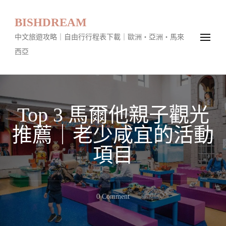
BISHDREAM
中文旅遊攻略｜自由行行程表下載｜歐洲・亞洲・馬來
西亞
Top 3 馬爾他親子觀光
推薦｜老少咸宜的活動
項目
On
0 Comment
Top
3