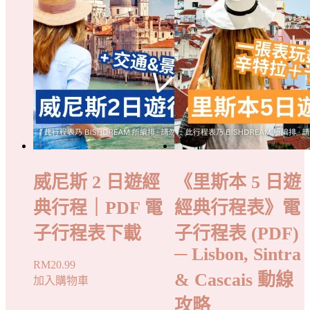
威尼斯 2 日遊經
《里斯本 5 日遊
典行程｜PDF 電
經典行程表》電
子行程表下載
子行程表 (PDF)
─ Lisbon, Sintra
RM
20.99
& Cascais 動線
加入購物車
攻略