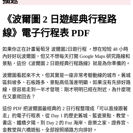
描述
行
程
《波爾圖 2 日遊經典行程路
路
線》
線》電子行程表 PDF
電
子
如果你正在計畫葡萄牙 波爾圖2日遊行程 ，想在短短 48 小時
行
內好好玩波爾圖，但又不想每天打開 Google Maps 研究路線和
程
景點，這份《波爾圖 2 日遊經典行程路線》就是為你準備的。
表
PDF
波爾圖看起來不大，但其實是一座非常考驗動線的城市。舊城
｜
Porto
區斜坡多、石板路多、景點高低落差明顯，如果沒有先排好路
Itinerary
線，很容易走到一半才發現：剛才明明已經在附近，為什麼現
PDF
在又要爬回去？
數
量
這份 PDF 把波爾圖最經典的 2 日行程整理成「可以直接跟著
走」的電子行程表，從 Day 1 的歷史舊城、藍瓷景點、教堂、
書店、鐵橋夕陽，到 Day 2 的 Foz 海岸、音樂之家、證券宮、
金教堂與六橋遊船，全部按照順路方向排好。