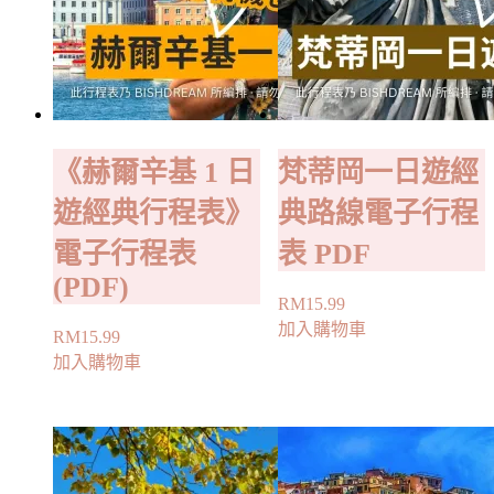
《赫爾辛基 1 日
梵蒂岡一日遊經
遊經典行程表》
典路線電子行程
電子行程表
表 PDF
(PDF)
RM
15.99
加入購物車
RM
15.99
加入購物車