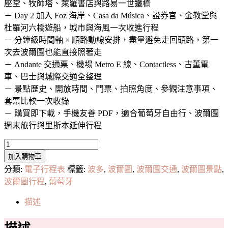
座堂、牧師塔、萊羅書店與路易一世鐵橋
－ Day 2 加入 Foz 海岸、Casa da Música、證券宮、金教堂與
杜羅河六橋遊船，城市與海風一次收進行程
－ 分鐘級時間軸 × 順路動線安排，盡量避免走回頭路，第一
次去波爾圖也能直接照著走
－ Andante 交通票、機場 Metro E 線、Contactless、古董電
車、巴士與城際交通全整理
－ 景點歷史、開放時間、門票、拍照角度、參觀注意事項、
套票比較一次收錄
－ 購買即下載，手機友善 PDF，適合葡萄牙自由行、波爾圖
週末旅行與里斯本延伸行程
《波
加入購物車
爾
分類:
電子行程表
標籤:
波多
,
波爾圖
,
波爾圖交通
,
波爾圖景點
,
圖
2
波爾圖行程
,
葡萄牙
日
描述
遊
經
典