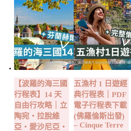
【波羅的海三國
五漁村 1 日遊經
行程表】14 天
典行程表｜PDF
自由行攻略｜立
電子行程表下載
陶宛・拉脫維
(佛羅倫斯出發)
– Cinque Terre
亞・愛沙尼亞・