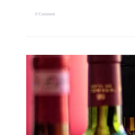
On
0 Comment
【旅。
味】
旅
行
的
味
道：
臭
豆
腐
Taste
Of
A