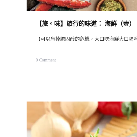
【旅。味】旅行的味道： 海鮮（壹） Taste O
【可以忘掉膽固醇的危機，大口吃海鮮大口喝
On
0 Comment
【旅。
味】
旅
行
的
味
道：
海