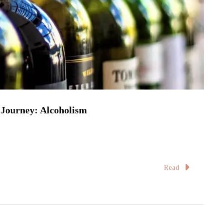
rney: Alcoholism
Read