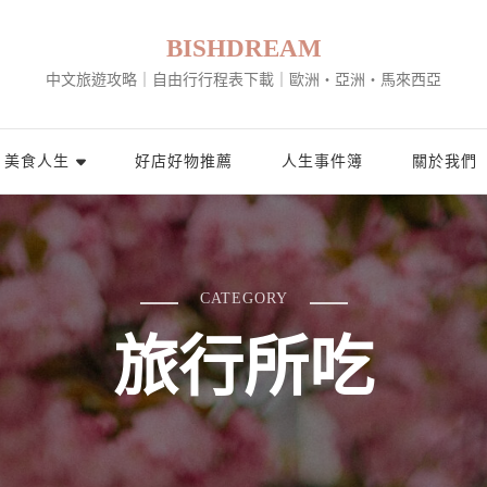
BISHDREAM
中文旅遊攻略｜自由行行程表下載｜歐洲・亞洲・馬來西亞
美食人生
好店好物推薦
人生事件簿
關於我們
CATEGORY
旅行所吃