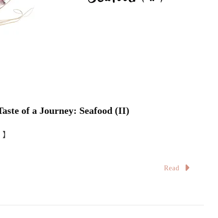
 Journey: Seafood (II)
。】
Read