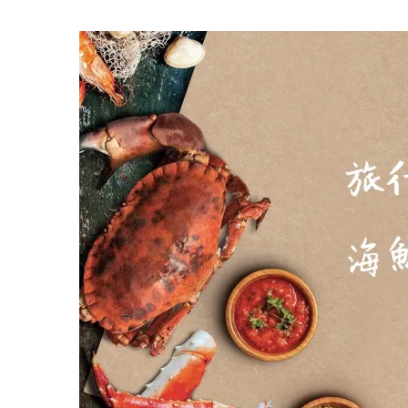
行
的
味
道：
海
鮮
（貳）
Taste
Of
A
Journey:
Seafood
(II)