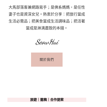
大馬部落客兼網路寫手；是佛系媽媽，是任性
妻子也是資深女兒。熱衷於分享：把旅行當成
生活必需品；把美食當成生活調味品；把活著
當成是淋漓盡致的本錢。
SeowHui
關於我們
旅遊｜邀稿｜合作提案