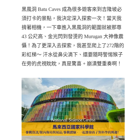
黑風洞 Batu Caves 成為很多遊客來到吉隆坡必
須打卡的景點，我決定深入探索一次！當天我
揹著相機，一下車進入黑風洞的範圍就被那尊
43 公尺高、金光閃到發燙的 Murugan 大神像震
懾！為了更深入去探索，我甚至爬上了272階的
彩虹梯～ 汗水從鼻尖滴下、還要隨時警惕猴子
在旁的虎視眈眈，真是驚喜 + 崩潰雙重奏啊！