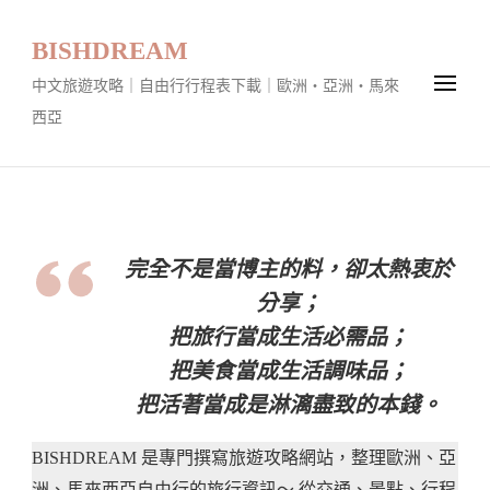
BISHDREAM
中文旅遊攻略｜自由行行程表下載｜歐洲・亞洲・馬來
西亞
完全不是當博主的料，卻太熱衷於
分享；
把旅行當成生活必需品；
把美食當成生活調味品；
把活著當成是淋漓盡致的本錢。
BISHDREAM 是專門撰寫旅遊攻略網站，整理歐洲、亞
洲、馬來西亞自由行的旅行資訊～ 從交通、景點、行程