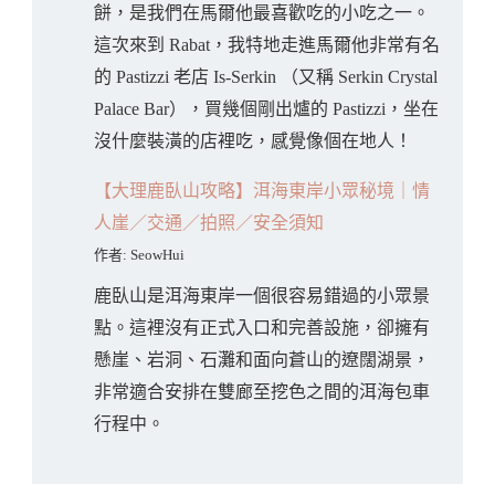
餅，是我們在馬爾他最喜歡吃的小吃之一。
這次來到 Rabat，我特地走進馬爾他非常有名
的 Pastizzi 老店 Is-Serkin （又稱 Serkin Crystal
Palace Bar），買幾個剛出爐的 Pastizzi，坐在
沒什麼裝潢的店裡吃，感覺像個在地人！
【大理鹿臥山攻略】洱海東岸小眾秘境｜情
人崖／交通／拍照／安全須知
作者: SeowHui
鹿臥山是洱海東岸一個很容易錯過的小眾景
點。這裡沒有正式入口和完善設施，卻擁有
懸崖、岩洞、石灘和面向蒼山的遼闊湖景，
非常適合安排在雙廊至挖色之間的洱海包車
行程中。