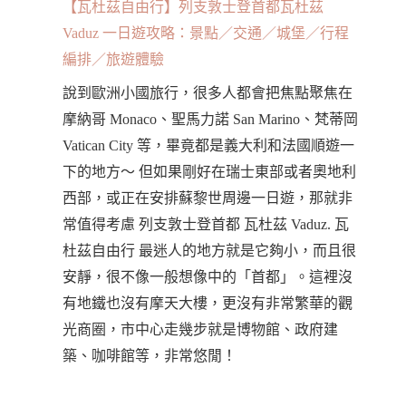
【瓦杜茲自由行】列支敦士登首都瓦杜茲
Vaduz 一日遊攻略：景點／交通／城堡／行程
編排／旅遊體驗
說到歐洲小國旅行，很多人都會把焦點聚焦在
摩納哥 Monaco、聖馬力諾 San Marino、梵蒂岡
Vatican City 等，畢竟都是義大利和法國順遊一
下的地方～ 但如果剛好在瑞士東部或者奧地利
西部，或正在安排蘇黎世周邊一日遊，那就非
常值得考慮 列支敦士登首都 瓦杜茲 Vaduz. 瓦
杜茲自由行 最迷人的地方就是它夠小，而且很
安靜，很不像一般想像中的「首都」。這裡沒
有地鐵也沒有摩天大樓，更沒有非常繁華的觀
光商圈，市中心走幾步就是博物館、政府建
築、咖啡館等，非常悠閒！