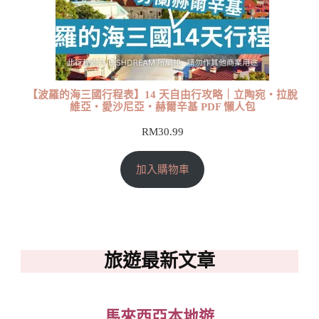
【波羅的海三國行程表】14 天自由行攻略｜立陶宛・拉脫
維亞・愛沙尼亞・赫爾辛基 PDF 懶人包
RM
30.99
加入購物車
旅遊最新文章
馬來西亞本地遊