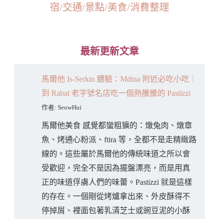
宿/交通/景點/美食/消費整理
最新更新文章
馬爾他 Is-Serkin 體驗：Mdina 附近必吃小吃｜
到 Rabat 老字號名店吃一個熱騰騰的 Pastizzi
作者: SeowHui
馬爾他美食 感覺都蠻粗獷的：燉兔肉、燉章
魚、烤通心粉派、ftira 等，全都不是走精緻路
線的。這些屬於馬爾他的傳統味道之所以會
受歡迎，完全不是因為擺盤漂亮，而是用真
正的味道俘虜人們的味蕾。Pastizzi 就是這樣
的存在。一個剛從烤爐拿出來、外皮酥得不
停掉屑、裡面包著乳清芝士或豌豆泥的小酥