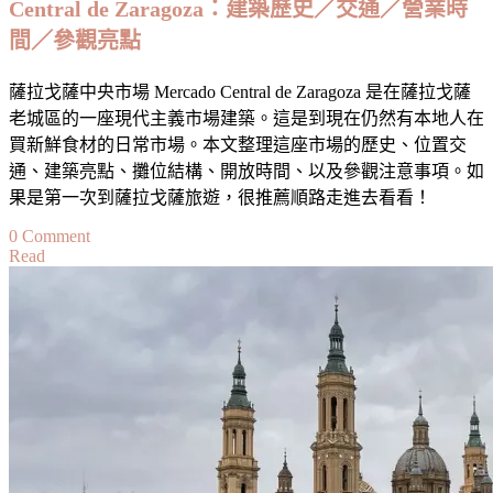
Central de Zaragoza：建築歷史／交通／營業時
遺
間／參觀亮點
產
／
薩拉戈薩中央市場 Mercado Central de Zaragoza 是在薩拉戈薩
阿
老城區的一座現代主義市場建築。這是到現在仍然有本地人在
爾
買新鮮食材的日常市場。本文整理這座市場的歷史、位置交
罕
通、建築亮點、攤位結構、開放時間、以及參觀注意事項。如
布
果是第一次到薩拉戈薩旅遊，很推薦順路走進去看看！
拉
宮
on
0 Comment
最
Read
【薩
美
拉
視
戈
角
薩
景
點】
薩
拉
戈