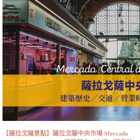
達
人
景
的
點】
廚
阿
房
爾
與
拜
日
辛
常
區
旅
遊
體
驗：
白
色
小
巷
／
世
【薩拉戈薩景點】薩拉戈薩中央市場 Mercado
界