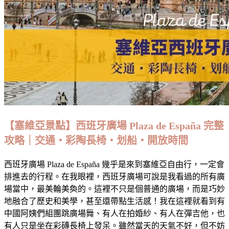
交
通、
船
班、
季
節
玩
法
與
拍
【塞維亞景點】西班牙廣場 Plaza de España 完整
照
攻略｜交通・彩陶長椅・划船・開放時間
位
全
西班牙廣場 Plaza de España 幾乎是來到塞維亞自由行，一定會
攻
排進去的行程。在我眼裡，西班牙廣場可說是我看過的所有廣
略
場當中，最美輪美奐的。這裡不只是個普通的廣場，而是巧妙
地融合了歷史和美學，甚至還帶點生活感！我在這裡就看到有
中國阿姨們組團跳廣場舞、有人在拍婚紗、有人在彈吉他，也
有人只是坐在彩磚長椅上發呆。雖然當天的天氣不好，但不妨