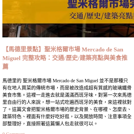
戈
薩
Zaragoza：
行
程
編
排/
【馬德里景點】聖米格爾市場 Mercado de San
機
Miguel 完整攻略：交通/歷史/建築亮點與美食推
票
薦
住
宿/
馬德里的 聖米格爾市場 Mercado de San Miguel 並不是那種只
交
有在地人買菜的傳統市場，而是被改造成超有質感的玻璃鐵骨
通/
美食市集。這裡一走進去就是滿滿西班牙味，對第一次來馬德
景
里自由行的人來說，想一站式吃遍西班牙的美食，來這裡就對
點/
了。這篇文會把聖米格爾市場的歷史背景、在哪裡、怎麼去、
美
建築特色、裡面有什麼好吃好逛，以及開放時間、注意事項全
食/
部整理好，直接照著這篇懶人包走就很可以。
消
費
on