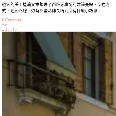
礙它的美！這篇文章整理了西班牙廣場的建築亮點、交通方
式、划船路線，還有那些彩磚長椅到底有什麼小巧思。
on
0 Comment
Read
【塞
Page
Page
Page
1
2
...
10
文
維
亞
章
景
分
點】
西
頁
班
牙
廣
場
Plaza
de
España
完
整
攻