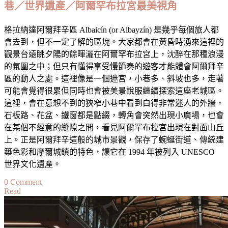
巷／世界遺產／阿爾罕布拉宮最美視角
／
美
格拉納達阿爾拜辛區 Albaicín (or Albayzín) 是幾乎每個旅人都
食
會去到，但不一定了解的區塊。大家都會在黃昏時湧來這裡的
推
觀景台遠眺夕陽的餘暉灑在阿爾罕布拉宮上，沈醉在那種浪漫
薦
的氛圍之中；但只有懂得享受慢節奏的遊客才能體會阿爾拜辛
／
區的動人之處。這裡像是一個迷宮，小巷多、斜坡也多，走著
交
可能會覺得很累但同時也會被美景說服繼續探索這座老城區。
通
這裡，會在意想不到的狹窄小巷中看到白得非常迷人的外牆，
／
石板路、花盆、鐵窗都是點綴，轉角會突然出現小廣場，也會
營
在某個不經意的縫隙之間，看見阿爾罕布拉宮出現在對面山丘
業
上。正是阿爾拜辛這般的城市景觀，保存了蜿蜒街道、傳統建
時
築色彩和摩爾城鎮的特色，讓它在 1994 年被列入 UNESCO
間
世界文化遺產。
｜
on
0 Comment
走
Read
【格
進
拉
雅
納
典