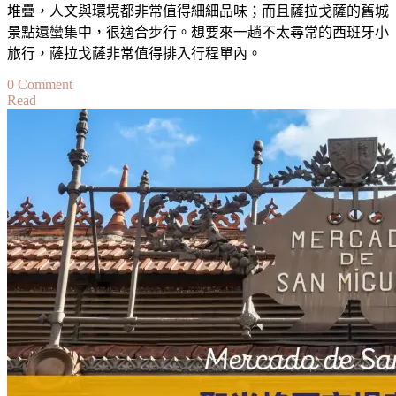
堆疊，人文與環境都非常值得細細品味；而且薩拉戈薩的舊城
間
景點還蠻集中，很適合步行。想要來一趟不太尋常的西班牙小
／
旅行，薩拉戈薩非常值得排入行程單內。
參
觀
on
0 Comment
Read
亮
【薩
點
拉
戈
薩
自
由
行
攻
略】
西
班
牙
薩
拉