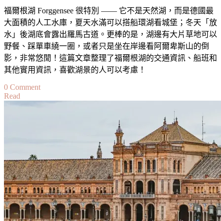
宿/
福爾根湖 Forggensee 很特別 —— 它不是天然湖，而是德國最
交
大面積的人工水庫，夏天水滿可以搭船環湖看城堡；冬天「放
通/
水」後湖底會露出羅馬古道。更棒的是，湖邊有大片草地可以
景
野餐、踩單車繞一圈，或者只是坐在岸邊看阿爾卑斯山的倒
點/
影，非常悠閒！這篇文章整理了福爾根湖的交通資訊、船班和
美
其他實用資訊，喜歡湖景的人可以考慮！
食/
on
0 Comment
附
Read
【巴
近
伐
景
利
點
亞
景
點】
福
爾
根
湖
Forggensee：