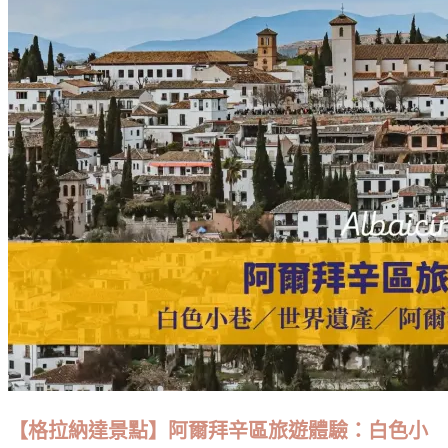
點】
雅
典
中
央
市
場
Varvakios
Central
Municipal
Market：
市
場
結
構
／
參
觀
體
【格拉納達景點】阿爾拜辛區旅遊體驗：白色小
驗