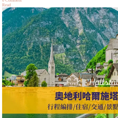
0 Comment
整
Read
【馬
理
德
里
景
點】
聖
米
格
爾
市
場
Mercado
de
San
Miguel
完
整
攻
略：