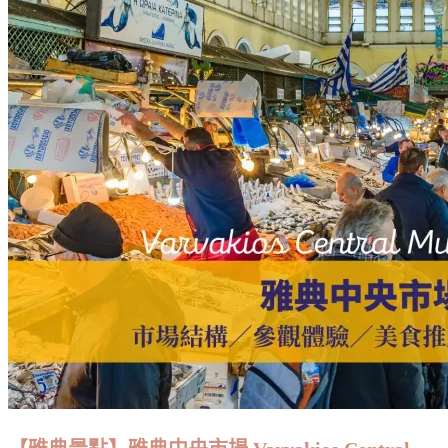
茲
自
由
行】
列
支
敦
士
登
首
都
瓦
杜
茲
Vaduz
一
日
遊
攻