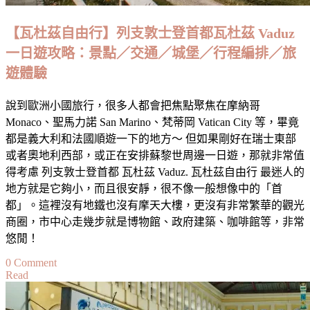
最
大
【瓦杜茲自由行】列支敦士登首都瓦杜茲 Vaduz
教
一日遊攻略：景點／交通／城堡／行程編排／旅
堂
遊體驗
與
圓
說到歐洲小國旅行，很多人都會把焦點聚焦在摩納哥
頂
Monaco、聖馬力諾 San Marino、梵蒂岡 Vatican City 等，畢竟
觀
都是義大利和法國順遊一下的地方～ 但如果剛好在瑞士東部
景
或者奧地利西部，或正在安排蘇黎世周邊一日遊，那就非常值
台
得考慮 列支敦士登首都 瓦杜茲 Vaduz. 瓦杜茲自由行 最迷人的
地方就是它夠小，而且很安靜，很不像一般想像中的「首
都」。這裡沒有地鐵也沒有摩天大樓，更沒有非常繁華的觀光
商圈，市中心走幾步就是博物館、政府建築、咖啡館等，非常
悠閒！
on
0 Comment
Read
【瓦
杜