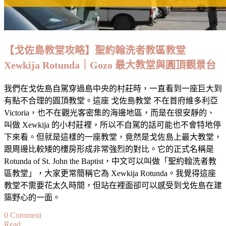
【戈佐島教堂攻略】聖約翰洗者教區教堂
Xewkija Rotunda｜Gozo 最大教堂與圓頂觀景台
我們在戈佐島自駕穿過島中央的村莊時，一直看到一座巨大到
有點不合理的圓頂教堂。這座 戈佐島教堂 不在首府維多利亞
Victoria，也不在觀光客密集的海邊地區，而是在很安靜的、
叫做 Xewkija 的小村莊裡，所以不自駕的話可能也不會特地停
下來看。但就是這樣的一座教堂，竟然是戈佐島上最大教堂，
跟周邊比較矮的樓房形成非常強烈的對比。它的正式名稱是
Rotunda of St. John the Baptist，中文可以叫做「聖約翰洗者教
區教堂」，大家更常簡稱它為 Xewkija Rotunda。我覺得這座
教堂不需要花太久時間，但站在裡面卻可以感受到戈佐島在建
築野心的一面。
on
0 Comment
Read