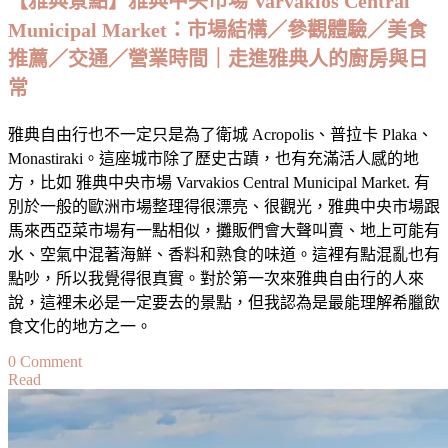
【雅典景點】雅典中央市場 Varvakios Central
略：
Municipal Market：市場結構／參觀體驗／美食
景
點
推薦／交通／營業時間｜走進雅典人的廚房與日
／
常
交
通
雅典自由行也不一定只是為了衛城 Acropolis、普拉卡 Plaka、
／
Monastiraki。這座城市除了歷史古蹟，也有充滿活人感的地
城
方，比如 雅典中央市場 Varvakios Central Municipal Market. 有
堡
別於一般的歐洲市場整理得很漂亮、很觀光，雅典中央市場跟
／
馬來西亞菜市場有一點相似，攤販們會大聲叫賣、地上可能有
行
水、空氣中混著海鮮、香料和熟食的味道。這裡有點混亂也有
程
點吵，所以我覺得很真實。對於第一次來雅典自由行的人來
編
說，這裡未必是一定要去的景點，但我認為是最能理解希臘飲
排
食文化的地方之一。
／
on
0 Comment
旅
Read
【雅
遊
典
體
景
驗