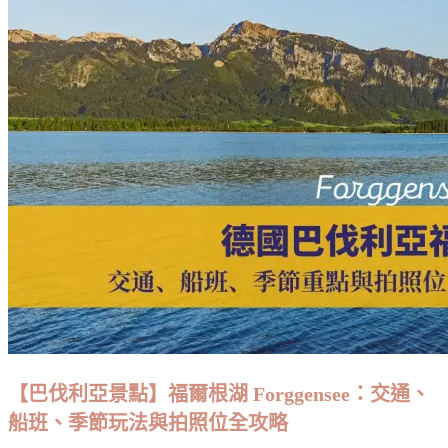
施
塔
特
自
由
行
攻
略】
哈
爾
施
塔
特
Hallstatt
行
程
【巴伐利亞景點】福爾根湖 Forggensee：交通、
編
船班、季節玩法與拍照位全攻略
排/
住