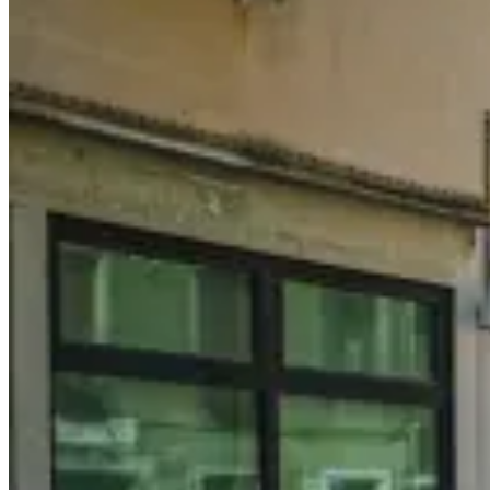
略
｜
交
通・
彩
陶
長
椅・
划
船・
開
放
時
間