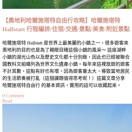
交
通/
歷
【奧地利哈爾施塔特自由行攻略】哈爾施塔特
史/
Hallstatt 行程編排/住宿/交通/景點/美食/附近景點
建
築
哈爾施塔特 Hallstatt 是世界上最美麗的小鎮之一，很多遊客來
亮
奧地利的目的也是為了親眼目睹這個小鎮的風采～ 這座湖畔
點
小鎮的湖光山色以及歷史文化都十分別緻，因此也已經被聯合
與
國教科文組織列為世界文化遺產小鎮。每年來這裡旅遊的遊客
美
不計其數，這點有好也有壞，因為遊客量太大，導致當地居民
食
的生活節奏被打亂（這個課題值得思考呢！）這篇文章分享
推
哈爾施塔特自由行 的基本資訊，實用的話可以收藏起來。
薦
on
0 Comment
Read
【奧
地
利
哈
爾