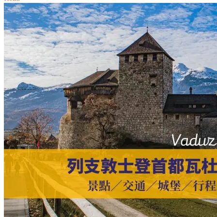
【戈
佐
島
教
堂
攻
略】
聖
約
翰
洗
者
教
區
教
堂
Xewkija
Rotunda
｜
Gozo