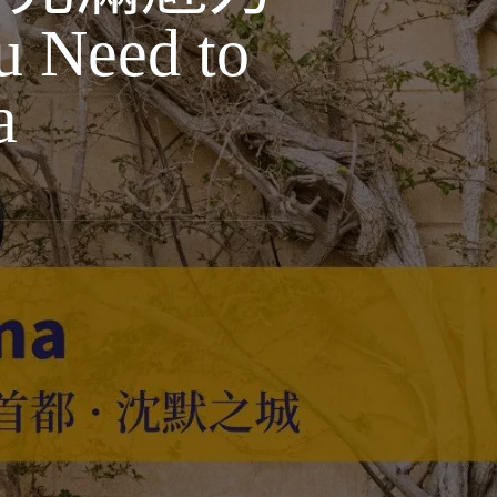
 Need to
a