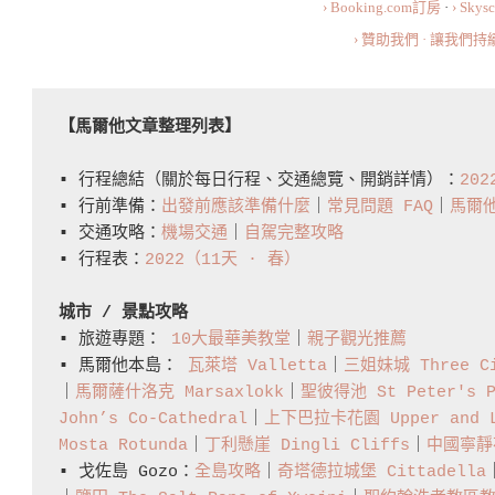
› Booking.com訂房
·
› Sky
Mdina
› 贊助我們 · 讓我們
【馬爾他文章整理列表】
▪️ 行程總結（關於每日行程、交通總覽、開銷詳情）：
20
▪️ 行前準備：
出發前應該準備什麼
｜
常見問題 FAQ
｜
馬爾
▪️ 交通攻略：
機場交通
｜
自駕完整攻略
▪️ 行程表：
2022（11天 · 春）
城市 / 景點攻略
▪️ 旅遊專題： 
10大最華美教堂
｜
親子觀光推薦
▪️ 馬爾他本島： 
瓦萊塔 Valletta
｜
三姐妹城 Three Ci
｜
馬爾薩什洛克 Marsaxlokk
｜
聖彼得池 St Peter's P
John’s Co-Cathedral
｜
上下巴拉卡花園 Upper and Lo
Mosta Rotunda
｜
丁利懸崖 Dingli Cliffs
｜
中國寧靜花園
▪️ 戈佐島 Gozo：
全島攻略
｜
奇塔德拉城堡 Cittadella