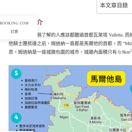
本文章目錄
姆迪納 簡介
BOOKING.COM
訂房
對於馬爾他稍稍了解的人應該都聽過首都瓦萊塔 Valletta. 
他騎士團抵達之前，姆迪納一直都是馬爾他的首都。而 “Mdina” 
2
思。姆迪納是一座城牆包圍的城市，城牆內面積只有 0.9km