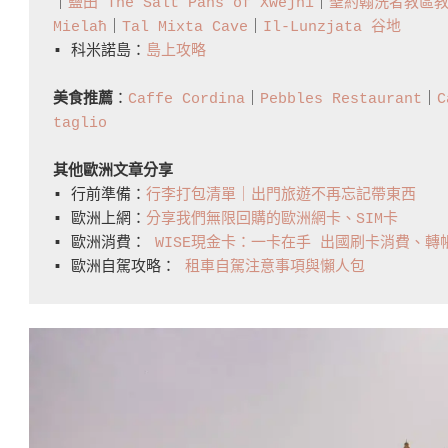
｜
鹽田 The Salt Pans of Xwejni
｜
聖約翰洗者教區教堂 
Mielaħ
｜
Tal Mixta Cave
｜
Il-Lunzjata 谷地
▪️ 科米諾島：
島上攻略
美食推薦
：
Caffe Cordina
｜
Pebbles Restaurant
｜
C
taglio
其他歐洲文章分享
▪️ 行前準備：
行李打包清單｜出門旅遊不再忘記帶東西
▪️ 歐洲上網：
分享我們無限回購的歐洲網卡、SIM卡
▪️ 歐洲消費： 
WISE現金卡：一卡在手 出國刷卡消費、
▪️ 歐洲自駕攻略： 
租車自駕注意事項與懶人包