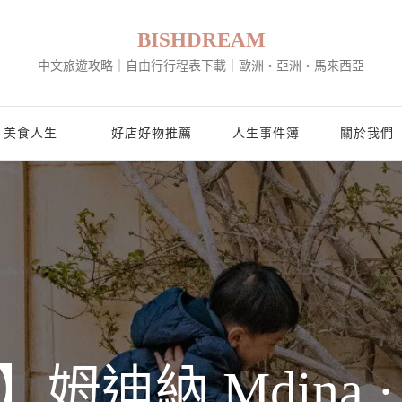
BISHDREAM
中文旅遊攻略｜自由行行程表下載｜歐洲・亞洲・馬來西亞
美食人生
好店好物推薦
人生事件簿
關於我們
姆迪納 Mdina 