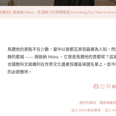
·
充
爾他】姆迪納 Mdina · 充滿魅力的寧靜都城 Everything You Need to Know A
滿
魅
力
的
寧
馬爾他的景點不在少數，當中以首都瓦萊塔最廣為人知。然
靜
靜的都城 —— 姆迪納 Mdina ，它曾是馬爾他的首都呢
都
合國教科文組織列在世界文化遺產保護區候選名單上。如今
城
的必遊勝地。
Everything
https://
https:
htt
旅行美食小
You
Need
To
› 我們的網店：購買專屬
Know
› 加入 BISH 粉絲專頁、
加入 B
About