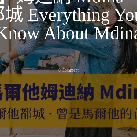
verything You
Know About Mdin
On
0 Comment
【馬
爾
他】
姆
迪
納
Mdina