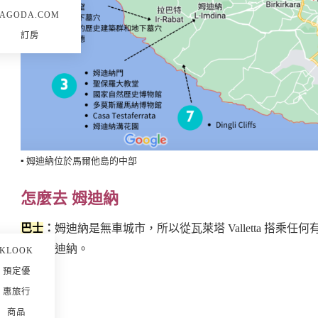
AGODA.COM
訂房
▪️ 姆迪納位於馬爾他島的中部
怎麼去 姆迪納
巴士
：
姆迪納是無車城市，所以從瓦萊塔 Valletta 搭乘任何有經
到達姆迪納。
KLOOK
預定優
惠旅行
商品