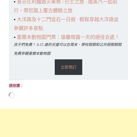
▪️
普芬比利鐵路火車票 / 巴士之旅 · 隨蒸汽一起前
行，帶您踏上覆古體驗之旅
▪️
大洋路及十二門徒石一日遊 · 輕鬆穿越大洋路並
參觀許多景點
▪️
墨爾本動物園門票：遠離喧囂一天的絕佳去處！
孩子們免費！ 4-15 歲的兒童可以在周末、學校假期和公共假期期間
免費參觀墨爾本動物園
立即預訂
請按讚：
正
在
載
入...