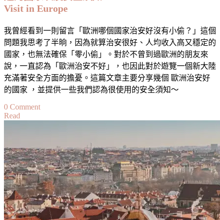
Visit in Europe
我曾經看到一則留言「歐洲哪個國家治安好沒有小偷？」這個
問題我思考了半晌，因為就算治安很好、人均收入高又穩定的
國家，也無法確保「零小偷」。對於不曾到過歐洲的朋友來
說，一直認為「歐洲治安不好」，也因此對於遊覽一個新大陸
充滿著安全方面的擔憂。這篇文章主要分享幾個 歐洲治安好
的國家 ，並提供一些我們認為很使用的安全須知～
on
0 Comment
Read
歐
洲
治
安
最
好
的
國
家