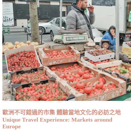
項
的
Christmas
地
Markets
方
in
·
Europe:
The
在
Ultimate
我
Guide
們
的
心
中
這
些
地
方
超
浪
歐洲不可錯過的市集 體驗當地文化的必訪之地
漫！
Unique Travel Experience: Markets around
The
Most
Europe
Romantic