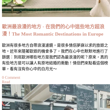
哪
裡？
必
吃
歐洲最浪漫的地方 · 在我們的心中這些地方超浪
美
漫！The Most Romantic Destinations in Europe
食、
必
歐洲有很多地方自帶浪漫濾鏡，是很多情侶夢寐以求的旅遊之
買
地。近年來隨著歐遊的機會多了，我們在心中也默默地進行了
伴
篩選：到底歐洲哪些地方是我們認為最浪漫的呢？原來，真的
手
有些地方是可以讓人有原地結婚的衝動！情侶們來點看這個榜
禮
單，看有沒有你心中的白月光～
以
及
on
0 Comment
Read
其
歐
他
洲
注
最
意
浪
事
漫