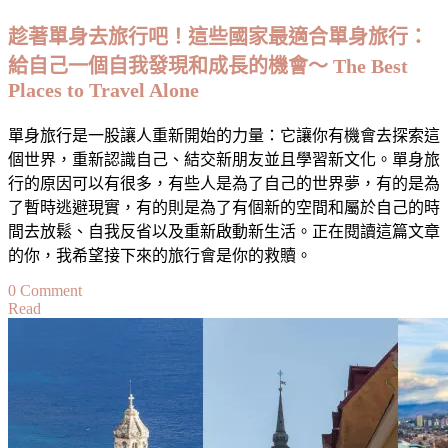
的
趁著單身去旅行吧！這些國家最適合單身旅行：
退
給自己一個自我發現和成長的機會～ The Best
休
Places to Travel Alone
聖
地
Best
單身旅行是一股讓人重新開始的力量：它讓你有機會去探索這
Countries
個世界，重新認識自己、結交新朋友並且學習新文化。單身旅
for
行的原因可以有很多，有些人是為了自己的世界夢，有的是為
Retirement
in
了暫時逃避現實，有的則是為了有個新的空間和屬於自己的時
Europe
間去放鬆、自我反省以及重新啟動新生活。正在閱讀這篇文章
的你，我希望接下來的旅行會是你的救贖。
on
0 Comment
Read
趁
著
單
身
去
旅