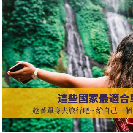
少
洲
少
最
玩
適
好
合
好
退
的
休
秘
的
訣
國
Best
家
European
·
Countries
to
探
Visit
索
on
歐
a
Budget
洲
最
舒
適
宜
人