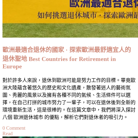
物
價
好
親
民
～
歐洲最適合退休的國家 · 探索歐洲最舒適宜人的
旅
退休聖地 Best Countries for Retirement in
遊
Europe
歐
洲
對於許多人來說，退休到歐洲可能是努力工作的目標。畢竟歐
不
洲大陸蘊含著悠久的歷史和文化遺產，散發著迷人的藝術氛
是
圍、秀麗的風景以及擁有各種不同的氣候、生活條件可以選
夢！
擇，在自己打拼的城市努力了一輩子，可以在退休後到全新的
一
環境重新生活，這是很棒的。在這篇文章中，我們將深入探討
文
八個 歐洲退休城市 的優點，解析它們對退休者的吸引力。
看
懂
on
0 Comment
花
Read
歐