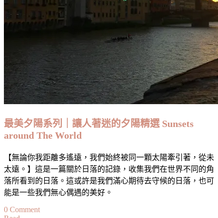
當
地
文
化
的
必
訪
之
地
Unique
最美夕陽系列｜讓人著迷的夕陽精選 Sunsets
Travel
Experience:
around The World
Markets
around
【無論你我距離多遙遠，我們始終被同一顆太陽牽引著，從未
Europe
太遠。】這是一篇關於日落的記錄，收集我們在世界不同的角
落所看到的日落。這或許是我們滿心期待去守候的日落，也可
能是一些我們無心偶遇的美好。
on
0 Comment