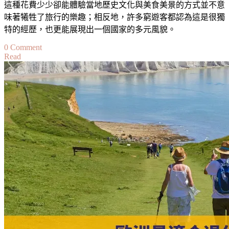
這種花費少少卻能體驗當地歷史文化與美食美景的方式並不意
須
味著犧牲了旅行的樂趣；相反地，許多窮遊客都認為這是很獨
知
The
特的經歷，也更能展現出一個國家的多元風貌。
Safest
Countries
on
0 Comment
to
Read
歐
Visit
洲
in
Europe
適
合
窮
遊
的
國
家
·
這
些
國
家
的