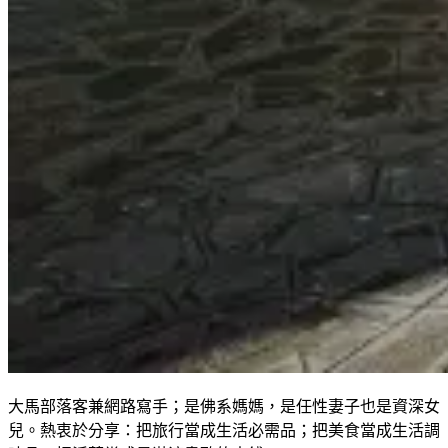
大馬部落客兼網路寫手；是佛系媽媽，是任性妻子也是資深女
兒。熱衷於分享：把旅行當成生活必需品；把美食當成生活調