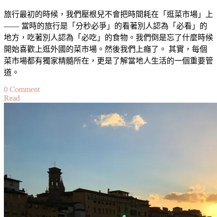
Destinations
旅行最初的時候，我們壓根兒不會把時間耗在「逛菜市場」上
in
Europe
—— 當時的旅行是「分秒必爭」的看著別人認為「必看」的
地方，吃著別人認為「必吃」的食物。我們倒是忘了什麼時候
開始喜歡上逛外國的菜市場。然後我們上癮了。 其實，每個
菜市場都有獨家精髓所在，更是了解當地人生活的一個重要管
道。
on
0 Comment
Read
歐
洲
不
可
錯
過
的
市
集
體
驗