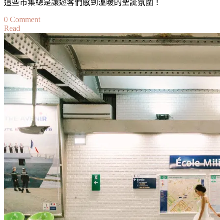
這些市集總是讓遊客們感到溫暖的聖誕氛圍！
in
Europe
on
0 Comment
Read
歐
洲
聖
誕
市
集
攻
略：
最
著
名
的
聖
誕
市
集
在