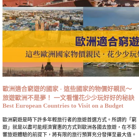
·
盤
點
治
安
好、
適
合
歐
洲
初
遊
歐洲適合窮遊的國家 · 這些國家的物價好親民～
的
旅遊歐洲不是夢！ 一文看懂花少少玩好好的秘訣
國
Best European Countries to Visit on a Budget
家
以
歐洲窮遊是時下許多年輕旅行者的旅遊首選方式。所謂的「窮
及
遊」就是以盡可能經濟實惠的方式到歐洲各國去旅遊，在不影
安
響旅遊體驗的前提下，將有限的旅行預算充分發揮至最大值。
全