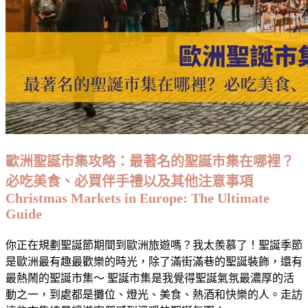
家
人
少
景
美
物
價
好,
性
歐洲聖誕市集攻略：最著名的聖誕市集在哪裡？
價
必吃美食、必買伴手禮以及其他注意事項
比
Christmas Markets in Europe: The Ultimate
超
Guide
高
Hidden
Gems:
你正在規劃聖誕節期間到歐洲旅遊嗎？我太羨慕了！聖誕季節
8
是歐洲最有趣最歡樂的時光，除了滿街滿巷的聖誕裝飾，還有
Amazing
Less-
最熱鬧的聖誕市集～ 聖誕市集是我覺得聖誕氣氛最濃厚的活
Visited
動之一，到處都是攤位、燈光、美食、熱酒和快樂的人。走訪
Countries