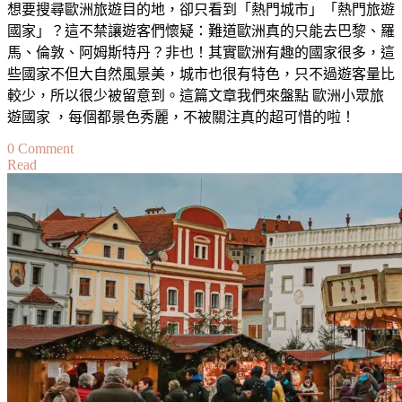
想要搜尋歐洲旅遊目的地，卻只看到「熱門城市」「熱門旅遊
我
國家」？這不禁讓遊客們懷疑：難道歐洲真的只能去巴黎、羅
發
馬、倫敦、阿姆斯特丹？非也！其實歐洲有趣的國家很多，這
現
些國家不但大自然風景美，城市也很有特色，只不過遊客量比
和
較少，所以很少被留意到。這篇文章我們來盤點 歐洲小眾旅
成
遊國家 ，每個都景色秀麗，不被關注真的超可惜的啦！
長
的
on
0 Comment
Read
機
歐
會
洲
～
小
The
眾
Best
旅
Places
to
遊
Travel
國
Alone
家
·
這
些
國