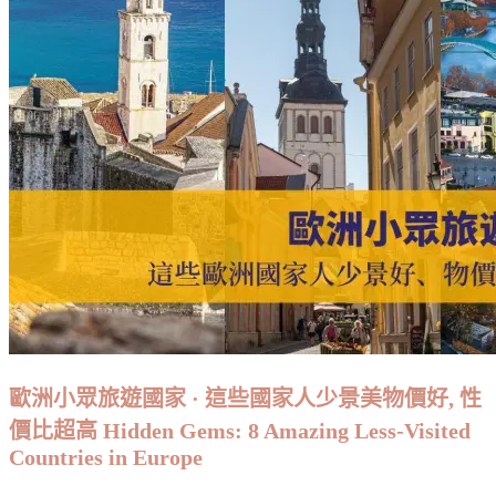
行
吧！
這
些
國
家
最
適
合
單
身
旅
行：
給
自
歐洲小眾旅遊國家 · 這些國家人少景美物價好, 性
己
價比超高 Hidden Gems: 8 Amazing Less-Visited
一
Countries in Europe
個
自