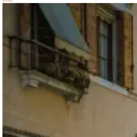
Read
最
美
夕
陽
系
列
｜
讓
人
著
迷
的
夕
陽
精
選
Sunsets
around
The
World