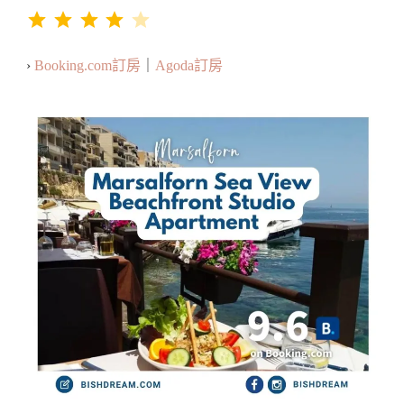
評分：4 分，滿分為 5。
⭐
⭐
⭐
⭐
›
Booking.com訂房
｜
Agoda訂房