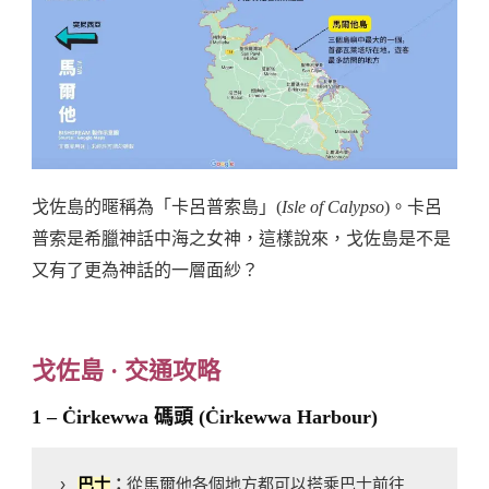
戈佐島的暱稱為「卡呂普索島」(
Isle of Calypso
)。卡呂
普索是希臘神話中海之女神，這樣說來，戈佐島是不是
又有了更為神話的一層面紗？
戈佐島 · 交通攻略
1 – Ċirkewwa 碼頭 (Ċirkewwa Harbour)
› 
巴士
：
從馬爾他各個地方都可以搭乘巴士前往 