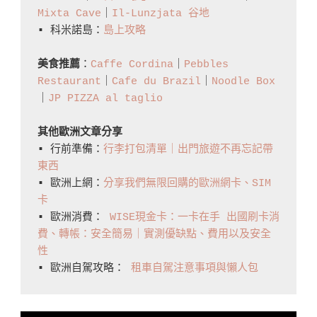
Mixta Cave
｜
Il-Lunzjata 谷地
▪️ 科米諾島：
島上攻略
美食推薦
：
Caffe Cordina
｜
Pebbles 
Restaurant
｜
Cafe du Brazil
｜
Noodle Box
｜
JP PIZZA al taglio
其他歐洲文章分享
▪️ 行前準備：
行李打包清單｜出門旅遊不再忘記帶
東西
▪️ 歐洲上網：
分享我們無限回購的歐洲網卡、SIM
卡
▪️ 歐洲消費： 
WISE現金卡：一卡在手 出國刷卡消
費、轉帳：安全簡易｜實測優缺點、費用以及安全
性
▪️ 歐洲自駕攻略： 
租車自駕注意事項與懶人包