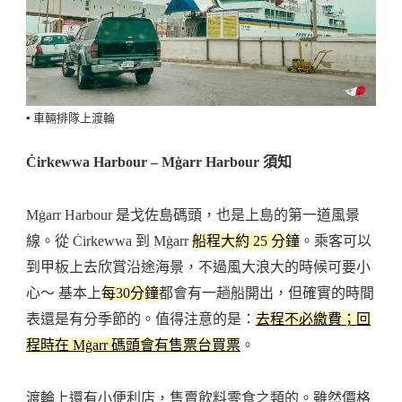
▪️ 車輛排隊上渡輪
Ċirkewwa Harbour – Mġarr Harbour 須知
Mġarr Harbour 是戈佐島碼頭，也是上島的第一道風景
線。從 Ċirkewwa 到 Mġarr
船程大約 25 分鐘
。乘客可以
到甲板上去欣賞沿途海景，不過風大浪大的時候可要小
心～ 基本上
每30分鐘
都會有一趟船開出，但確實的時間
表還是有分季節的。值得注意的是：
去程不必繳費；回
程時在 Mġarr 碼頭會有售票台買票
。
渡輪上還有小便利店，售賣飲料零食之類的。雖然價格