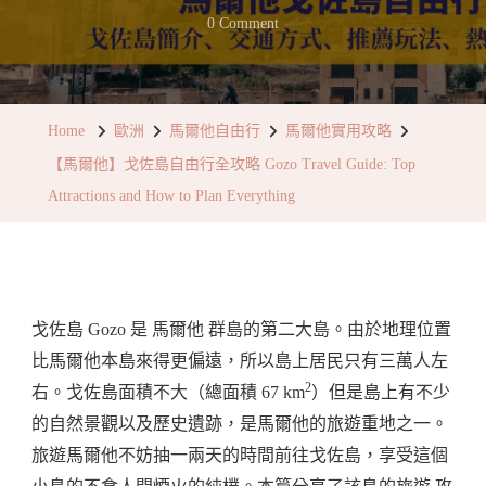
On
0 Comment
【馬
爾
他】
Home
歐洲
馬爾他自由行
馬爾他實用攻略
戈
【馬爾他】戈佐島自由行全攻略 Gozo Travel Guide: Top
佐
Attractions and How to Plan Everything
島
自
由
行
戈佐島 Gozo 是 馬爾他 群島的第二大島。由於地理位置
全
比馬爾他本島來得更偏遠，所以島上居民只有三萬人左
攻
2
右。戈佐島面積不大（總面積 67 km
）但是島上有不少
略
的自然景觀以及歷史遺跡，是馬爾他的旅遊重地之一。
Gozo
旅遊馬爾他不妨抽一兩天的時間前往戈佐島，享受這個
Travel