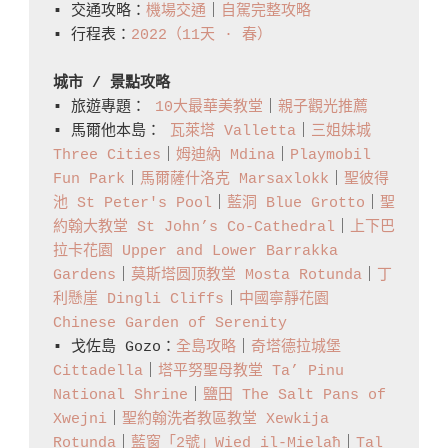
▪️ 交通攻略：
機場交通
｜
自駕完整攻略
▪️ 行程表：
2022（11天 · 春）
城市 / 景點攻略
▪️ 旅遊專題： 
10大最華美教堂
｜
親子觀光推薦
▪️ 馬爾他本島： 
瓦萊塔 Valletta
｜
三姐妹城 
Three Cities
｜
姆迪納 Mdina
｜
Playmobil 
Fun Park
｜
馬爾薩什洛克 Marsaxlokk
｜
聖彼得
池 St Peter's Pool
｜
藍洞 Blue Grotto
｜
聖
約翰大教堂 St John’s Co-Cathedral
｜
上下巴
拉卡花園 Upper and Lower Barrakka 
Gardens
｜
莫斯塔圆顶教堂 Mosta Rotunda
｜
丁
利懸崖 Dingli Cliffs
｜
中國寧靜花園 
Chinese Garden of Serenity
▪️ 戈佐島 Gozo：
全島攻略
｜
奇塔德拉城堡 
Cittadella
｜
塔平努聖母教堂 Ta’ Pinu 
National Shrine
｜
鹽田 The Salt Pans of 
Xwejni
｜
聖約翰洗者教區教堂 Xewkija 
Rotunda
｜
藍窗「2號」Wied il-Mielaħ
｜
Tal 