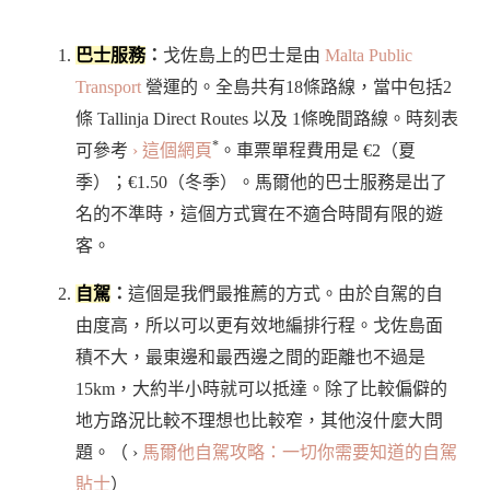
巴士服務
：
戈佐島上的巴士是由
Malta Public
Transport
營運的。全島共有18條路線，當中包括2
條 Tallinja Direct Routes 以及 1條晚間路線。時刻表
*
可參考
› 這個網頁
。車票單程費用是 €2（夏
季）；€1.50（冬季）。馬爾他的巴士服務是出了
名的不準時，這個方式實在不適合時間有限的遊
客。
自駕
：
這個是我們最推薦的方式。由於自駕的自
由度高，所以可以更有效地編排行程。戈佐島面
積不大，最東邊和最西邊之間的距離也不過是
15km，大約半小時就可以抵達。除了比較偏僻的
地方路況比較不理想也比較窄，其他沒什麼大問
題。（ ›
馬爾他自駕攻略：一切你需要知道的自駕
貼士
）