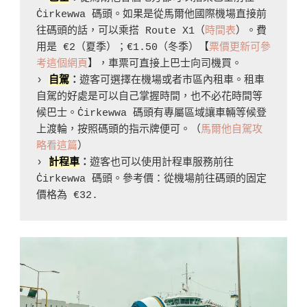
Ċirkewwa 碼頭。如果是從馬爾他國際機場直接前
往碼頭的話，可以乘搭 Route X1（
時間表
）。費
用是 €2（夏季）；€1.50（冬季）【
票價更新可參
考這個網頁
】，車票可直接上巴士向司機買。

› 
自駕
：
遊客可選擇在機場或者市區內租車。租車
自駕的好處是可以自己掌握時間，也不必花時間等
候巴士。Ċirkewwa 碼頭有專屬區域讓車輛等候登
上渡輪，按照碼頭的指示牌便可。（
馬爾他自駕攻
略看這篇
）

› 
計程車
：
遊客也可以使用計程車服務前往 
Ċirkewwa 碼頭。參考價：從機場前往碼頭的固定
價格為 €32.