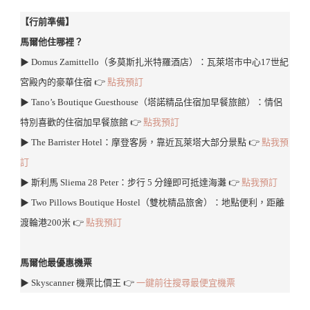
【行前準備】
馬爾他住哪裡？
▶︎ Domus Zamittello（多莫斯扎米特羅酒店）：瓦萊塔市中心17世紀
宮殿內的豪華住宿 👉
點我預訂
▶︎ Tano’s Boutique Guesthouse（塔諾精品住宿加早餐旅館）：情侶
特別喜歡的住宿加早餐旅館 👉
點我預訂
▶︎ The Barrister Hotel：摩登客房，靠近瓦萊塔大部分景點 👉
點我預
訂
▶︎ 斯利馬 Sliema 28 Peter：步行 5 分鐘即可抵達海灘 👉
點我預訂
▶︎ Two Pillows Boutique Hostel（雙枕精品旅舍）：地點便利，距離
渡輪港200米 👉
點我預訂
馬爾他最優惠機票
▶︎ Skyscanner 機票比價王 👉
一鍵前往搜尋最便宜機票