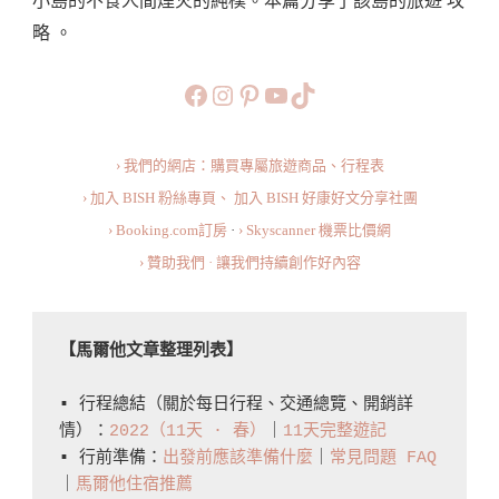
小島的不食人間煙火的純樸。本篇分享了該島的旅遊 攻
Guide:
略 。
Top
Attractions
https://www.facebook.com/b
https://www.instagram.co
https://www.pinteres
旅行美食小短片
TikTok
And
How
› 我們的網店：購買專屬旅遊商品、行程表
To
› 加入 BISH 粉絲專頁、
加入 BISH 好康好文分享社團
Plan
› Booking.com訂房
·
› Skyscanner 機票比價網
Everything
› 贊助我們 · 讓我們持續創作好內容
【馬爾他文章整理列表】
▪️ 行程總結（關於每日行程、交通總覽、開銷詳
情）：
2022（11天 · 春）
｜
11天完整遊記
▪️ 行前準備：
出發前應該準備什麼
｜
常見問題 FAQ
｜
馬爾他住宿推薦