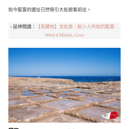
如今藍窗的遺址已然吸引大批遊客前往。
› 延伸閱讀：
【馬爾他】戈佐島｜較少人所知的藍窗：
Wied il-Mielaħ, Gozo