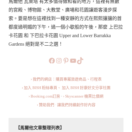
馬爾他 瓦萊塔 有太多值得做和看的地方，這裡有無數
花
的宮殿、博物館、大教堂、廣場和花園讓遊客漫步探
園
索。要是想在這裡找到一種安靜的方式在熙熙攘攘的首
與
都度過明媚的下午，過一個小歇般的午後，那麼 上巴拉
下
卡花園 和 下巴拉卡花園 Upper and Lower Barrakka
巴
Gardens 絕對是不二之選！
拉
卡
https://www.facebook.com/b
https://www.instagram.co
https://www.pinteres
旅行美食小短片
TikTok
花
園
› 我們的網店：購買專屬旅遊商品、行程表
·
› 加入 BISH 粉絲專頁、
加入 BISH 好康好文分享社團
欣
› Booking.com訂房
·
› Skyscanner 機票比價網
賞
› 贊助我們 · 讓我們持續創作好內容
三
姐
妹
【馬爾他文章整理列表】
城