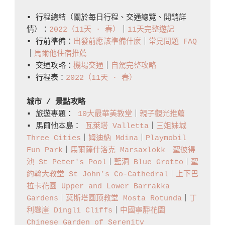
的
▪️ 行程總結（關於每日行程、交通總覽、開銷詳
最
情）：
2022（11天 · 春）
｜
11天完整遊記
▪️ 行前準備：
出發前應該準備什麼
｜
常見問題 FAQ
佳
｜
馬爾他住宿推薦
地
▪️ 交通攻略：
機場交通
｜
自駕完整攻略
點
▪️ 行程表：
2022（11天 · 春）
Everything
You
城市 / 景點攻略
▪️ 旅遊專題： 
10大最華美教堂
｜
親子觀光推薦
Need
▪️ 馬爾他本島： 
瓦萊塔 Valletta
｜
三姐妹城 
To
Three Cities
｜
姆迪納 Mdina
｜
Playmobil 
Know
Fun Park
｜
馬爾薩什洛克 Marsaxlokk
｜
聖彼得
About Upper
池 St Peter's Pool
｜
藍洞 Blue Grotto
｜
聖
約翰大教堂 St John’s Co-Cathedral
｜
上下巴
Barrakka
拉卡花園 Upper and Lower Barrakka 
Gardens
Gardens
｜
莫斯塔圆顶教堂 Mosta Rotunda
｜
丁
And
利懸崖 Dingli Cliffs
｜
中國寧靜花園 
Lower
Chinese Garden of Serenity