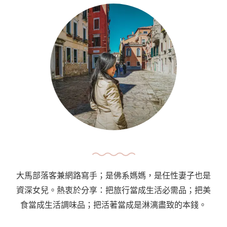
大馬部落客兼網路寫手；是佛系媽媽，是任性妻子也是
資深女兒。熱衷於分享：把旅行當成生活必需品；把美
食當成生活調味品；把活著當成是淋漓盡致的本錢。