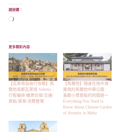
請按讚：
正
在
載
入...
更多精彩內容
【瓦萊塔自由行攻略】馬
【馬爾他】隱身在地中海
爾他首都瓦萊塔 Valletta：
風情的馬爾他中華公園 ·
行程編排/機票住宿/交通/
喜歡小眾景點的別錯過～
景點/美食/消費整理
Everything You Need to
Know About Chinese Garden
of Serenity in Malta