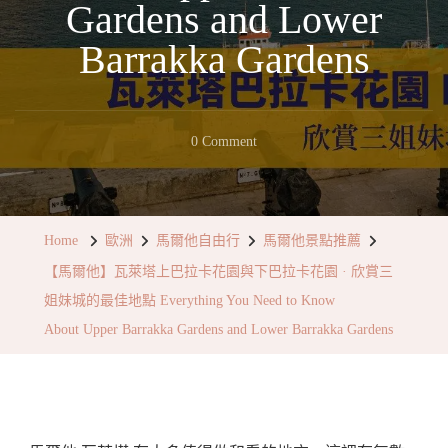
Gardens and Lower
Barrakka Gardens
On
0 Comment
【馬
爾
他】
Home
歐洲
馬爾他自由行
馬爾他景點推薦
瓦
【馬爾他】瓦萊塔上巴拉卡花園與下巴拉卡花園 · 欣賞三
萊
姐妹城的最佳地點 Everything You Need to Know
塔
About Upper Barrakka Gardens and Lower Barrakka Gardens
上
巴
拉
卡