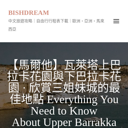
BISHDREAM
中文旅遊攻略｜自由行行程表下載｜歐洲・亞洲・馬來
西亞
【馬爾他】瓦萊塔上巴
拉卡花園與下巴拉卡花
園 · 欣賞三姐妹城的最
佳地點 Everything You
Need to Know
About Upper Barrakka