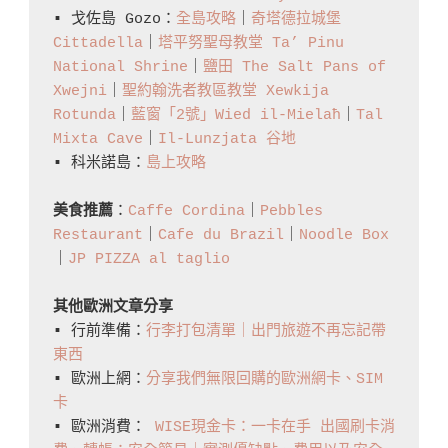
Barrakka
▪️ 戈佐島 Gozo：
全島攻略
｜
奇塔德拉城堡 
Cittadella
｜
塔平努聖母教堂 Ta’ Pinu 
Gardens
National Shrine
｜
鹽田 The Salt Pans of 
Xwejni
｜
聖約翰洗者教區教堂 Xewkija 
Rotunda
｜
藍窗「2號」Wied il-Mielaħ
｜
Tal 
Mixta Cave
｜
Il-Lunzjata 谷地
▪️ 科米諾島：
島上攻略
美食推薦
：
Caffe Cordina
｜
Pebbles 
Restaurant
｜
Cafe du Brazil
｜
Noodle Box
｜
JP PIZZA al taglio
其他歐洲文章分享
▪️ 行前準備：
行李打包清單｜出門旅遊不再忘記帶
東西
▪️ 歐洲上網：
分享我們無限回購的歐洲網卡、SIM
卡
▪️ 歐洲消費： 
WISE現金卡：一卡在手 出國刷卡消