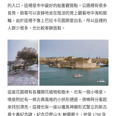
的入口，這裡是市中最好的船隻觀賞點。公園裡有很多
長凳，遊客可以安靜地坐在陰涼的凳上觀看地中海和郵
輪。由於這裡不像上巴拉卡花園那麼出名，所以這裡的
人群少很多，也比較寧靜放鬆。
這座花園裡有各種開花植物和樹木，也有一個小噴泉。
噴泉附近有一條古典風格的小拱形通道，傍晚時分看起
來特別漂亮。這裡也有一座以羅馬神廟形式豎立的新古
典主義紀念碑，紀念亞歷山大·鮑爾爵士，他是 1798 年