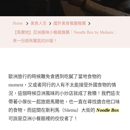
【馬
爾
他】
Home
美食人生
國外美食餐廳推薦
亞
【馬爾他】亞洲風味小餐館推薦｜Noodle Box by Medasia：
洲
來一份超有鑊氣的炒飯！
風
味
小
餐
歐洲旅行的時候難免會遇到吃膩了當地食物的
館
moment，又或者同行的人有不太能接受外國食物的情
推
況，這個時候亞洲風味的小炒店就成了救贖！我們這次
薦
帶著小傢伙一起旅遊馬爾他，也一直在尋找適合他口味
｜
的食物，而這間在斯利馬（Sliema）大街的
Noodle Box
Noodle
可說是亞洲小餐館裡的佼佼者了！
Box
By