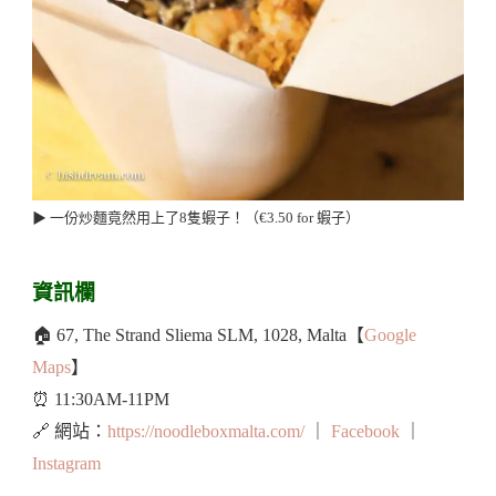
▶︎ 一份炒麵竟然用上了8隻蝦子！（€3.50 for 蝦子）
資訊欄
🏠 67, The Strand Sliema SLM, 1028, Malta【
Google
Maps
】
⏰ 11:30AM-11PM
🔗 網站：
https://noodleboxmalta.com/
｜
Facebook
｜
Instagram