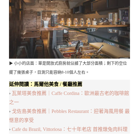
▶︎ 小小的店面：單是開放式廚房就佔據了大部分面積；剩下的空位
擺了幾張桌子，目測只能容納8-10個人左右。
延伸閱讀：馬爾他美食 / 餐廳推薦
›
瓦萊塔美食推薦｜Caffe Cordina：歐洲最古老的咖啡館
之一
›
戈佐島美食推薦｜Pebbles Restaurant：迎著海風用餐 最
愜意的享受
›
Cafe du Brazil, Vittoriosa：七十年老店 首推燉兔肉料理