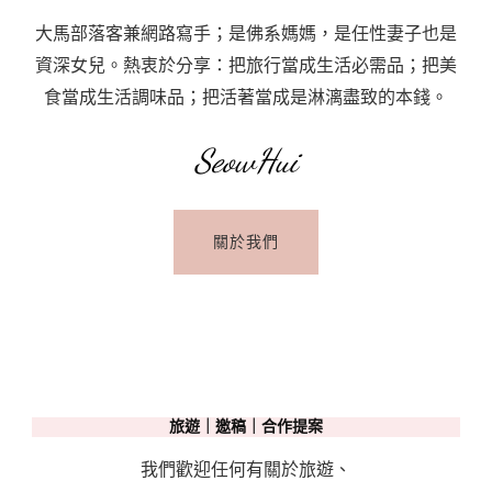
大馬部落客兼網路寫手；是佛系媽媽，是任性妻子也是
資深女兒。熱衷於分享：把旅行當成生活必需品；把美
食當成生活調味品；把活著當成是淋漓盡致的本錢。
SeowHui
關於我們
旅遊｜邀稿｜合作提案
我們歡迎任何有關於旅遊、