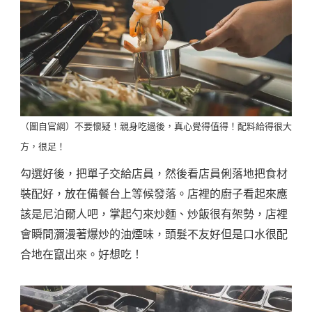
（圖自官網）不要懷疑！親身吃過後，真心覺得值得！配料給得很大
方，很足！
勾選好後，把單子交給店員，然後看店員俐落地把食材
裝配好，放在備餐台上等候發落。店裡的廚子看起來應
該是尼泊爾人吧，掌起勺來炒麵、炒飯很有架勢，店裡
會瞬間瀰漫著爆炒的油煙味，頭髮不友好但是口水很配
合地在竄出來。好想吃！