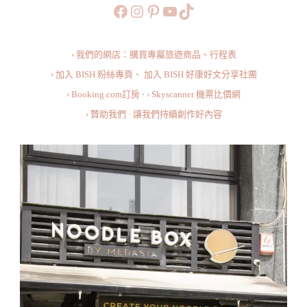
https://www.facebook.com/b
https://www.instagram.co
https://www.pinteres
旅行美食小短片
TikTok
Medasia：
來
› 我們的網店：購買專屬旅遊商品、行程表
一
› 加入 BISH 粉絲專頁、
加入 BISH 好康好文分享社團
份
› Booking.com訂房
·
› Skyscanner 機票比價網
超
› 贊助我們 · 讓我們持續創作好內容
有
鑊
氣
的
炒
飯！