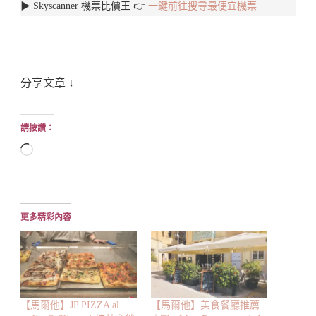
▶︎ Skyscanner 機票比價王 👉
一鍵前往搜尋最便宜機票
分享文章 ↓
請按讚：
正
在
載
入...
更多精彩內容
【馬爾他】JP PIZZA al
【馬爾他】美食餐廳推薦