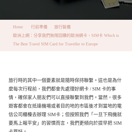
歐
洲
上
Home
行前準備
旅行裝備
網：
歐洲上網：分享我們無限回購的歐洲網卡、SIM卡 Which is
分
The Best Travel SIM Card for Traveller to Europe
享
我
們
無
旅行時的其中一個要素就是隨時保持聯繫。這也是為什
限
麼每次行程前，我們都會先處理好網卡 / SIM 卡的事
回
情，確保家人朋友們可以直接聯繫到我們。當然，很多
購
遊客都會在抵達機場或者目的地的市區後才到當地的電
的
信公司櫃檯去辦理 SIM卡；但按照我們「一旦下飛機就
歐
要馬上報平安」的習慣而言，我們更傾向於提早把 SIM
洲
卡買好。