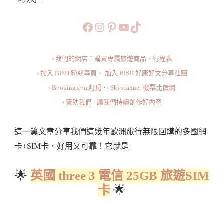
網
卡、
https://www.facebook.com/b
https://www.instagram.co
https://www.pinteres
旅行美食小短片
TikTok
SIM
卡
› 我們的網店：購買專屬旅遊商品、行程表
Which
› 加入 BISH 粉絲專頁、
加入 BISH 好康好文分享社團
Is
› Booking.com訂房
·
› Skyscanner 機票比價網
The
› 贊助我們 · 讓我們持續創作好內容
Best
Travel
這一篇文章分享我們這幾年歐洲旅行無限回購的多國網
SIM
卡+SIM卡，好用又可靠！它就是
Card
For
🌟
英國 three 3 電信 25GB 旅遊SIM
Traveller
卡
🌟
To
Europe