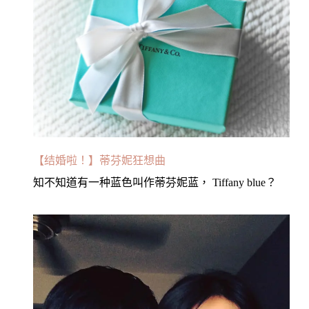
【结婚啦！】蒂芬妮狂想曲
知不知道有一种蓝色叫作蒂芬妮蓝， Tiffany blue？