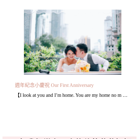
週年紀念小慶祝 Our First Anniversary
【I look at you and I’m home. You are my home no m …