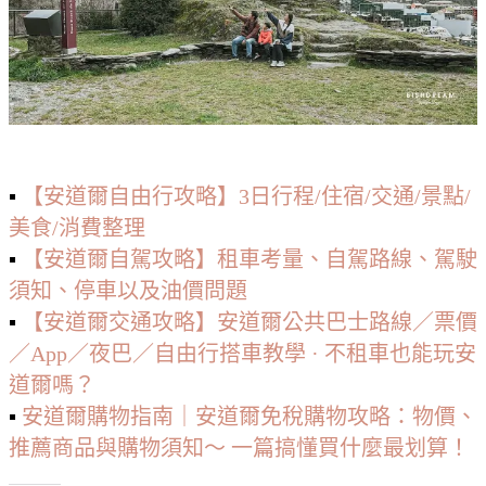
▪️
【安道爾自由行攻略】3日行程/住宿/交通/景點/
美食/消費整理
▪️
【安道爾自駕攻略】租車考量、自駕路線、駕駛
須知、停車以及油價問題
▪️
【安道爾交通攻略】安道爾公共巴士路線／票價
／App／夜巴／自由行搭車教學 · 不租車也能玩安
道爾嗎？
▪️
安道爾購物指南｜安道爾免稅購物攻略：物價、
推薦商品與購物須知～ 一篇搞懂買什麼最划算！