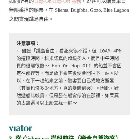
如同所有的
Hop-On-Hop-Off 服務
，遊客可以購買單日
無限乘搭的船票，在 Sliema, Buġibba, Gozo, Blue Lagoon
之間實現跳島自由。
注意事項：
› 雖然「跳島自由」看起來很不錯，但 10AM-4PM 
的這段時間，科米諾真的超級多人，而且中午時間
真的很曬很熱～ Hop-On-Hop-Off 的船並不會固
定在那裡等，而是放下乘客後便會開往下一站。所
以，在下一趟船來之前，遊客要自己找地方避暑
（其實也沒多少地方，真的暴曬到哭）。因此，雖
然遊船比較貴，但是勝在船會停泊在那裡，如果真
的太熱還可以上船去躲一躲～
3- 從 Ċirkewwa 搭船前往（適合自駕遊客）