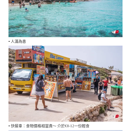
▪️ 人滿為患
▪️ 快餐車：食物價格相當貴～ 介於€8-12一份輕食