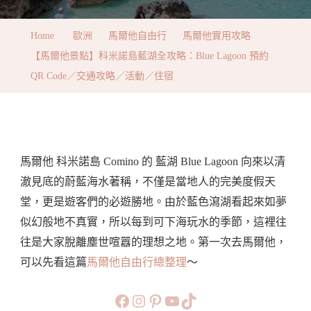
爾
他
Home
歐洲
馬爾他自由行
馬爾他實用攻略
景
【馬爾他景點】科米諾島藍湖全攻略：Blue Lagoon 預約
點】
QR Code／交通攻略／活動／住宿
科
米
諾
島
馬爾他 科米諾島 Comino 的 藍湖 Blue Lagoon 向來以清
藍
澈見底的蔚藍海水著稱，不僅是當地人的完美度假天
湖
堂，更是遊客們的必遊勝地。由於藍色瀉湖看起來如夢
全
似幻般地不真實，所以每到可下海玩水的季節，這裡往
攻
往是大家脫離塵世喧囂的理想之地。第一次去馬爾他，
略：
可以先看這篇
馬爾他自由行總整理
～
Blue
Lagoon
https://www.facebook.com/b
https://www.instagram.co
https://www.pinteres
旅行美食小短片
TikTok
預