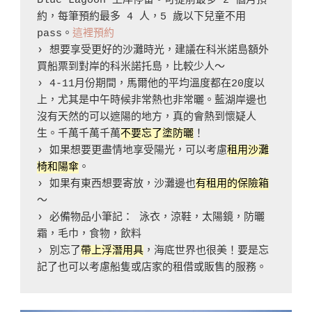
Blue Lagoon 上岸停留。可提前最多 2 個月預
約，每筆預約最多 4 人，5 歲以下兒童不用 
pass。
這裡預約
› 想要享受更好的沙灘時光，建議在科米諾島額外
買船票到對岸的科米諾托島，比較少人～
› 4-11月份期間，馬爾他的平均溫度都在20度以
上，尤其是中午時候非常熱也非常曬。藍湖岸邊也
沒有天然的可以遮陽的地方，真的會熱到懷疑人
生。千萬千萬千萬
不要忘了塗防曬
！
› 如果想要更盡情地享受陽光，可以考慮
租用沙灘
椅和陽傘
。
› 如果有東西想要寄放，沙灘邊也
有租用的保險箱
～
› 必備物品小筆記： 泳衣，涼鞋，太陽鏡，防曬
霜，毛巾，食物，飲料
› 別忘了
帶上浮潛用具
，海底世界也很美！要是忘
記了也可以考慮船隻或店家的租借或販售的服務。