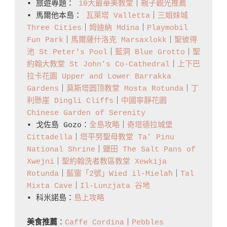
▪️ 旅遊專題： 
10大最華美教堂
｜
親子觀光推薦
▪️ 馬爾他本島： 
瓦萊塔 Valletta
｜
三姐妹城 
Three Cities
｜
姆迪納 Mdina
｜
Playmobil 
Fun Park
｜
馬爾薩什洛克 Marsaxlokk
｜
聖彼得
池 St Peter's Pool
｜
藍洞 Blue Grotto
｜
聖
約翰大教堂 St John’s Co-Cathedral
｜
上下巴
拉卡花園 Upper and Lower Barrakka 
Gardens
｜
莫斯塔圆顶教堂 Mosta Rotunda
｜
丁
利懸崖 Dingli Cliffs
｜
中國寧靜花園 
Chinese Garden of Serenity
▪️ 戈佐島 Gozo：
全島攻略
｜
奇塔德拉城堡 
Cittadella
｜
塔平努聖母教堂 Ta’ Pinu 
National Shrine
｜
鹽田 The Salt Pans of 
Xwejni
｜
聖約翰洗者教區教堂 Xewkija 
Rotunda
｜
藍窗「2號」Wied il-Mielaħ
｜
Tal 
Mixta Cave
｜
Il-Lunzjata 谷地
▪️ 科米諾島：
島上攻略
美食推薦
：
Caffe Cordina
｜
Pebbles 