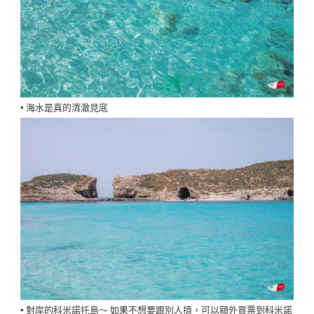
▪️ 海水是真的清澈見底
▪️ 對岸的科米諾托島～ 如果不想要跟別人擠，可以額外買票到科米諾