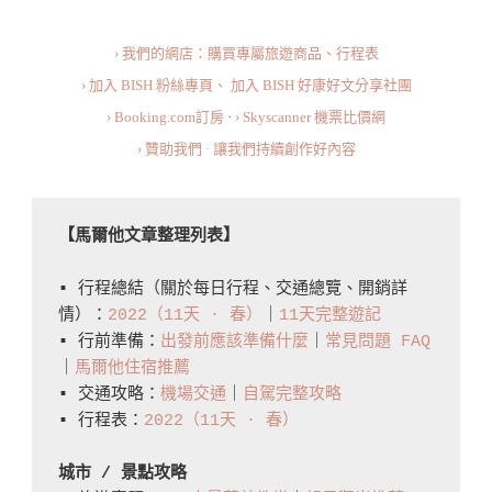
約
› 我們的網店：購買專屬旅遊商品、行程表
QR
› 加入 BISH 粉絲專頁、
加入 BISH 好康好文分享社團
Code
› Booking.com訂房
·
› Skyscanner 機票比價網
／
› 贊助我們 · 讓我們持續創作好內容
交
通
攻
【馬爾他文章整理列表】
略
／
▪️ 行程總結（關於每日行程、交通總覽、開銷詳
情）：
2022（11天 · 春）
｜
11天完整遊記
活
▪️ 行前準備：
出發前應該準備什麼
｜
常見問題 FAQ
動
｜
馬爾他住宿推薦
／
▪️ 交通攻略：
機場交通
｜
自駕完整攻略
住
▪️ 行程表：
2022（11天 · 春）
宿
城市 / 景點攻略