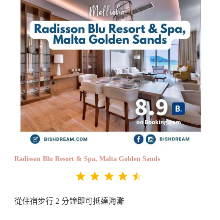
Radisson Blu Resort & Spa, Malta Golden Sands
評分：4.5 分，滿分為 5。
⭐
⭐
⭐
⭐
⭐
從住宿步行 2 分鐘即可抵達海灘