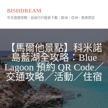
BISHDREAM
中文旅遊攻略｜自由行行程表下載｜歐洲・亞洲・馬來西亞
【馬爾他景點】科米諾
島藍湖全攻略：Blue
Lagoon 預約 QR Code／
交通攻略／活動／住宿
On
0 Comment
【馬