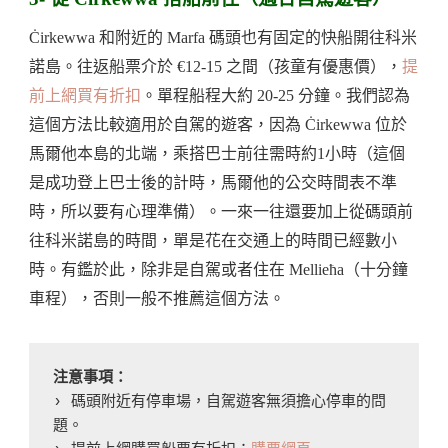
Ċirkewwa 和附近的 Marfa 碼頭也有固定的快船開往科米
諾島。往返船票介於 €12-15 之間（孩童有優惠價），
提
前上網買有折扣
。單程船程大約 20-25 分鐘。我們認為
這個方法比較適用於自駕的遊客，因為 Ċirkewwa 位於
馬爾他本島的北端，乘搭巴士前往需時約1小時（這個
是成功登上巴士後的計時，馬爾他的公交時間表不準
時，所以要有心理準備）。一來一往還要加上從碼頭前
往科米諾島的時間，單是花在交通上的時間已經數小
時。有鑑於此，除非是自駕或者住在 Mellieħa（十分鐘
車程），否則一般不推薦這個方法。
注意事項：
› 碼頭附近有停車場，自駕遊客無須擔心停車的問
題。