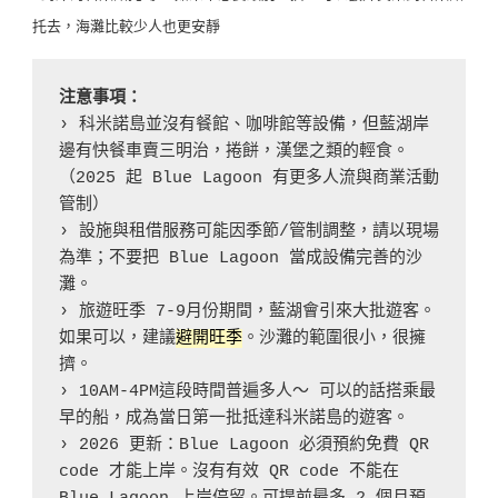
托去，海灘比較少人也更安靜
注意事項：
› 科米諾島並沒有餐館、咖啡館等設備，但藍湖岸
邊有快餐車賣三明治，捲餅，漢堡之類的輕食。
（2025 起 Blue Lagoon 有更多人流與商業活動
管制）
› 設施與租借服務可能因季節/管制調整，請以現場
為準；不要把 Blue Lagoon 當成設備完善的沙
灘。
› 旅遊旺季 7-9月份期間，藍湖會引來大批遊客。
如果可以，建議
避開旺季
。沙灘的範圍很小，很擁
擠。
› 10AM-4PM這段時間普遍多人～ 可以的話搭乘最
早的船，成為當日第一批抵達科米諾島的遊客。
› 2026 更新：Blue Lagoon 必須預約免費 QR 
code 才能上岸。沒有有效 QR code 不能在 