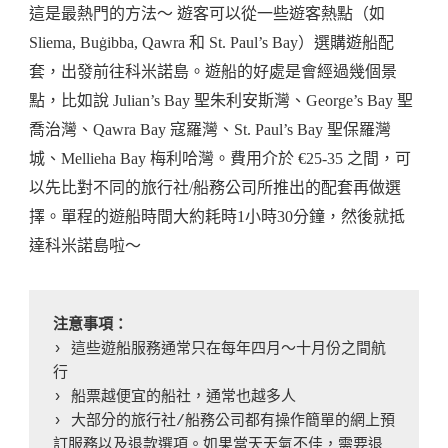
這是最熱門的方法～ 遊客可以從一些遊客熱點（如
Sliema, Buġibba, Qawra 和 St. Paul’s Bay）選購遊船配
套，出發前往科米諾島。遊船的好處是會經過幾個景
點，比如說 Julian’s Bay 聖朱利安斯灣、George’s Bay 聖
喬治灣、Qawra Bay 寇羅灣、St. Paul’s Bay 聖保羅灣
城、Mellieha Bay 梅利哈灣。費用介於 €25-35 之間，可
以先比對不同的旅行社/船務公司所推出的配套再做選
擇。單程的遊船時間大約耗時1小時30分鐘，然後就抵
達科米諾島啦～
注意事項：
› 這些遊船服務通常只在每年四月～十月份之間航
行
› 船票越便宜的船社，通常也越多人
› 大部分的旅行社/船務公司都有操作簡單的網上預
訂服務以及退款選項。如果當天天氣不佳，需要退