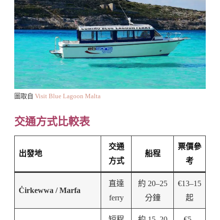
圖取自
Visit Blue Lagoon Malta
交通方式比較表
交通
票價參
出發地
船程
方式
考
直達
約 20–25
€13–15
Ċirkewwa / Marfa
ferry
分鐘
起
短程
約 15–20
€5–