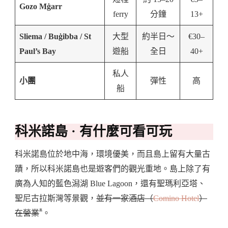
Gozo Mġarr
ferry
分鐘
13+
Sliema / Buġibba / St
大型
約半日～
€30–
Paul’s Bay
遊船
全日
40+
私人
小團
彈性
高
船
科米諾島 · 有什麼可看可玩
科米諾島位於地中海，環境優美，而且島上留有大量古
蹟，所以科米諾島也是遊客們的觀光重地。島上除了有
廣為人知的藍色潟湖 Blue Lagoon，還有聖瑪利亞塔、
聖尼古拉斯灣等景觀，
並有一家酒店（
Comino Hotel
）
*
在營業
。