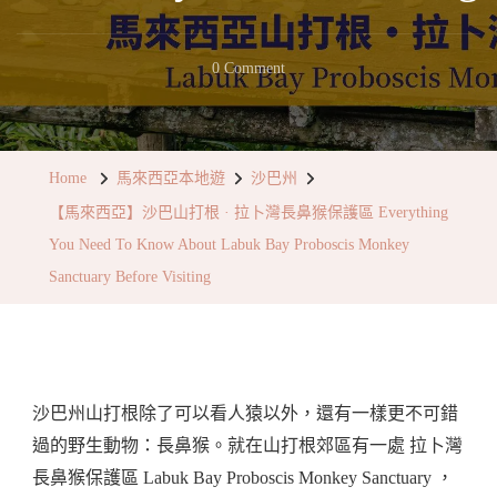
On
0 Comment
【馬
來
西
Home
馬來西亞本地遊
沙巴州
亞】
【馬來西亞】沙巴山打根 · 拉卜灣長鼻猴保護區 Everything
沙
You Need To Know About Labuk Bay Proboscis Monkey
巴
Sanctuary Before Visiting
山
打
根
·
沙巴州山打根除了可以看人猿以外，還有一樣更不可錯
拉
過的野生動物：長鼻猴。就在山打根郊區有一處 拉卜灣
卜
長鼻猴保護區 Labuk Bay Proboscis Monkey Sanctuary ，
灣