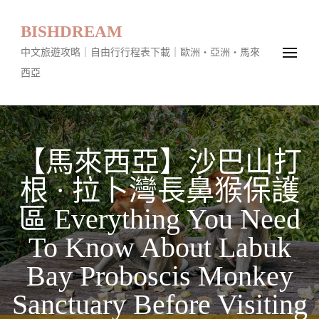
BISHDREAM
中文旅遊攻略｜自由行行程表下載｜歐洲・亞洲・馬來
西亞
【馬來西亞】沙巴山打
根 · 拉卜灣長鼻猴保護
區 Everything You Need
To Know About Labuk
Bay Proboscis Monkey
Sanctuary Before Visiting