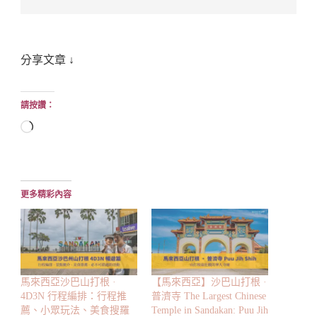
分享文章 ↓
請按讚：
正
在
載
入...
更多精彩內容
馬來西亞沙巴山打根 ·
【馬來西亞】沙巴山打根 ·
4D3N 行程編排：行程推
普濟寺 The Largest Chinese
薦、小眾玩法、美食搜羅
Temple in Sandakan: Puu Jih