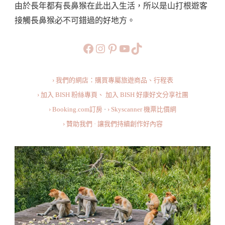
由於長年都有長鼻猴在此出入生活，所以是山打根遊客
長
接觸長鼻猴必不可錯過的好地方。
鼻
猴
https://www.facebook.com/b
https://www.instagram.co
https://www.pinteres
旅行美食小短片
TikTok
保
護
› 我們的網店：購買專屬旅遊商品、行程表
區
› 加入 BISH 粉絲專頁、
加入 BISH 好康好文分享社團
Everything
› Booking.com訂房
·
› Skyscanner 機票比價網
You
› 贊助我們 · 讓我們持續創作好內容
Need
To
Know
About
Labuk
Bay
Proboscis