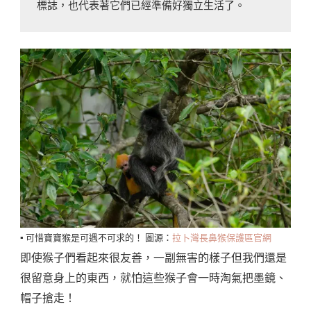
▪️ 可惜寶寶猴是可遇不可求的！ 圖源：
拉卜灣長鼻猴保護區官網
即使猴子們看起來很友善，一副無害的樣子但我們還是
很留意身上的東西，就怕這些猴子會一時淘氣把墨鏡、
帽子搶走！