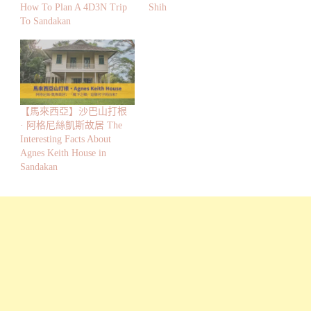
How To Plan A 4D3N Trip
Shih
To Sandakan
【馬來西亞】沙巴山打根
· 阿格尼絲凱斯故居 The
Interesting Facts About
Agnes Keith House in
Sandakan