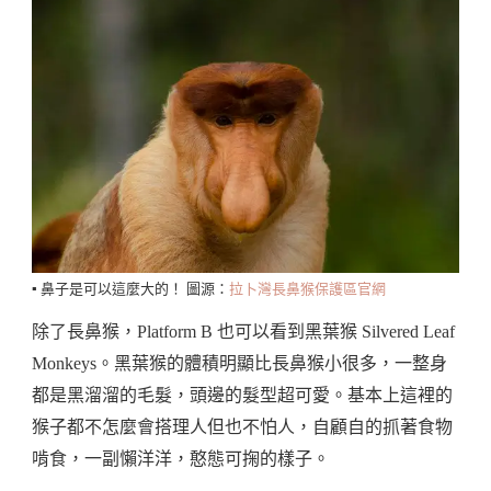
▪️ 鼻子是可以這麼大的！ 圖源：
拉卜灣長鼻猴保護區官網
除了長鼻猴，Platform B 也可以看到黑葉猴 Silvered Leaf
Monkeys。黑葉猴的體積明顯比長鼻猴小很多，一整身
都是黑溜溜的毛髮，頭邊的髮型超可愛。基本上這裡的
猴子都不怎麼會搭理人但也不怕人，自顧自的抓著食物
啃食，一副懶洋洋，憨態可掬的樣子。