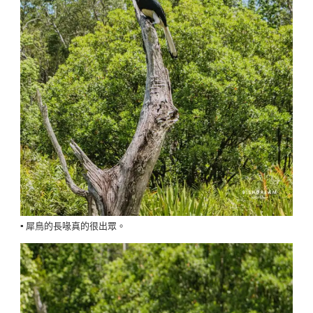
▪️ 犀鳥的長喙真的很出眾。