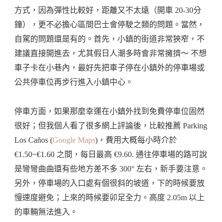
方式，因為彈性比較好，距離又不太遠（開車 20-30分
鐘），更不必擔心區間巴士會停駛之類的問題。當然，
自駕的問題還是有的。首先，小鎮的街道非常狹窄，不
建議直接開進去，尤其假日人潮多時會非常擁擠～ 不想
車子卡在小巷內，最好先把車子停在小鎮外的停車場或
公共停車位再步行進入小鎮中心。
停車方面，如果那麼幸運在小鎮外找到免費停車位固然
很好；但我個人看了很多網上評論後，比較推薦 Parking
Los Caños (
Google Maps
)，費用大概每小時介於
€1.50~€1.60 之間，每日最高 €9.60. 通往停車場的路可說
是彎彎曲曲還有些地方差不多 300° 左右，新手要注意。
另外，停車場的入口處有個很斜的坡道，下的時候要放
慢速度避免；上來的時候要卯足全力。高度 2.05m 以上
的車輛無法進入。