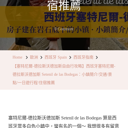
宿推薦
On
0 Comment
【塞
特
尼
Home
歐洲
西班牙 Spain
西班牙指南
爾-
【塞特尼爾-德拉斯沃德加斯自由行攻略】西班牙塞特尼爾-
德
德拉斯沃德加斯 Setenil de las Bodegas：小鎮簡介/交通/景
拉
點/一日遊行程/住宿推薦
斯
沃
德
加
塞特尼爾-德拉斯沃德加斯 Setenil de las Bodegas 算是西
斯
班牙眾多白色小鎮中，蠻有名的一個～ 我想很多有留意