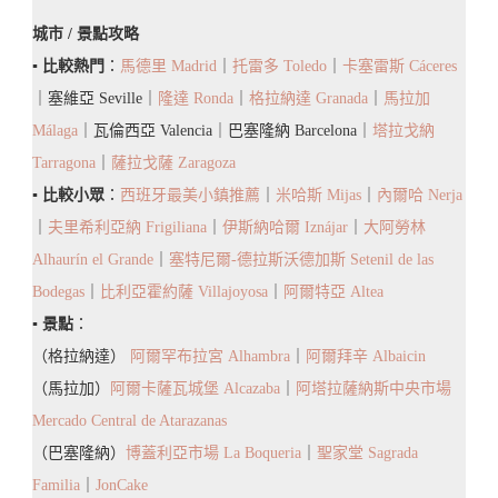
一
城市 / 景點攻略
日
▪️
比較熱門
：
馬德里 Madrid
｜
托雷多 Toledo
｜
卡塞雷斯 Cáceres
遊
｜塞維亞 Seville｜
隆達 Ronda
｜
格拉納達 Granada
｜
馬拉加
行
Málaga
｜瓦倫西亞 Valencia｜巴塞隆納 Barcelona｜
塔拉戈納
程/
Tarragona
｜
薩拉戈薩 Zaragoza
住
▪️
比較小眾
：
西班牙最美小鎮推薦
｜
米哈斯 Mijas
｜
內爾哈 Nerja
宿
｜
夫里希利亞納 Frigiliana
｜
伊斯納哈爾 Iznájar
｜
大阿勞林
推
Alhaurín el Grande
｜
塞特尼爾-德拉斯沃德加斯 Setenil de las
薦
Bodegas
｜
比利亞霍約薩 Villajoyosa
｜
阿爾特亞 Altea
▪️
景點
：
（格拉納達）
阿爾罕布拉宮 Alhambra
｜
阿爾拜辛 Albaicin
（馬拉加）
阿爾卡薩瓦城堡 Alcazaba
｜
阿塔拉薩納斯中央市場
Mercado Central de Atarazanas
（巴塞隆納）
博蓋利亞市場 La Boqueria
｜
聖家堂 Sagrada
Familia
｜
JonCake