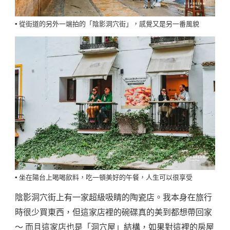
▪️ 從街道的另外一端拍的「陰影洞穴街」，感覺又是另一番風貌
▪️ 坐在陽台上喝喝飲料，吃一頓美好的午餐，人生可以很享受
陰影洞穴街上有一家超級吸睛的陶瓷店。我本身在旅行
時很少買東西，但這家店裡的碗碟真的美到都想帶回家
～ 而且這家店也是「洞穴屋」結構，如果對這裡的房屋