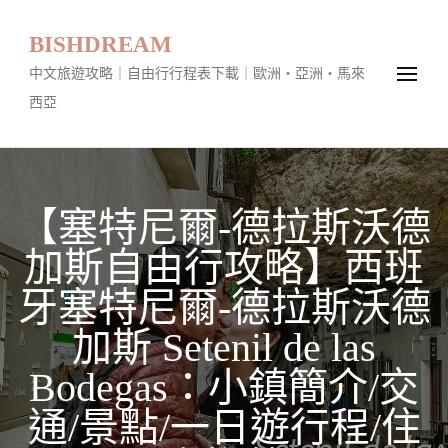
BISHDREAM
中文旅遊攻略｜自由行行程表下載｜歐洲・亞洲・馬來
西亞
【塞特尼爾-德拉斯沃德
加斯自由行攻略】西班
牙塞特尼爾-德拉斯沃德
加斯 Setenil de las
Bodegas：小鎮簡介/交
通/景點/一日遊行程/住