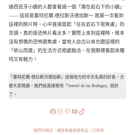
自
過西班牙小鎮的人都會看過一個「建在岩石下的小鎮」
由
—— 這就是塞特尼爾-德拉斯沃德加斯～ 我第一次看到
行
這裡的照片時，心中直接冒起「住在岩石下很焦慮」的
攻
念頭，真的是恐怖片看太多！實際上來到這裡時，根本
略】
沒有想像的恐怖跟焦慮，當地人自古以來也跟這裡的
西
「依山而建」的生活方式相處融洽，在我眼裡看起來獨
班
特又有魅力！
牙
塞
「塞特尼爾-德拉斯沃德加斯」這個地方的中文名真的好長，方
特
便大家閱讀，我們就直接使用「Setenil de las Bodegas」就好
尼
了。
爾-
德
https://www.facebook.com/b
https://www.instagram.co
https://www.pinteres
旅行美食小短片
TikTok
拉
斯
› 我們的網店：購買專屬旅遊商品、行程表
沃