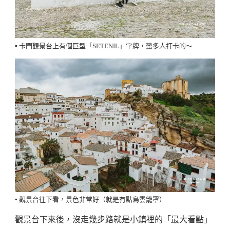
▪️ 卡門觀景台上有個巨型「SETENIL」字牌，蠻多人打卡的～
▪️ 觀景台往下看，景色非常好（就是有點烏雲籠罩）
觀景台下來後，沒走幾步路就是小鎮裡的「最大看點」