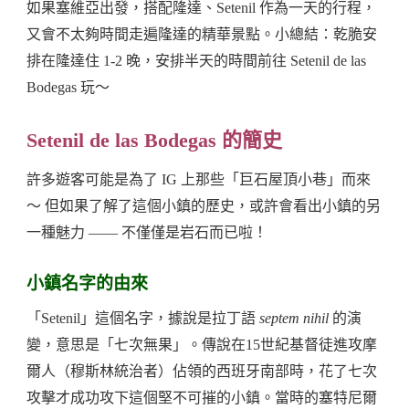
如果塞維亞出發，搭配隆達、Setenil 作為一天的行程，
又會不太夠時間走遍隆達的精華景點。小總結：乾脆安
排在隆達住 1-2 晚，安排半天的時間前往 Setenil de las
Bodegas 玩～
Setenil de las Bodegas 的簡史
許多遊客可能是為了 IG 上那些「巨石屋頂小巷」而來
～ 但如果了解了這個小鎮的歷史，或許會看出小鎮的另
一種魅力 —— 不僅僅是岩石而已啦！
小鎮名字的由來
「Setenil」這個名字，據說是拉丁語
septem nihil
的演
變，意思是「七次無果」。傳說在15世紀基督徒進攻摩
爾人（穆斯林統治者）佔領的西班牙南部時，花了七次
攻擊才成功攻下這個堅不可摧的小鎮。當時的塞特尼爾