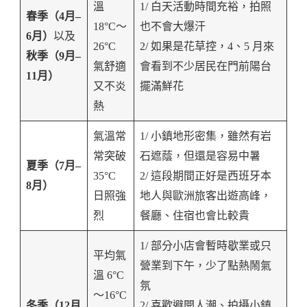
溫
1/ 白天活動時間充裕，拍照
春季（4月–
18°C～
也不會大爆汗
6月）
以及
26°C
2/ 如果是花草控，4、5 月來
秋季（9月–
氣舒適
會看到不少居民在門前陽台
11月）
又不炎
擺滿鮮花
熱
氣溫常
1/ 小鎮地形密集，雖然有岩
常突破
石遮蔭，但還是容易中暑
夏季（7月–
35°C
2/ 這段期間正好是西班牙本
8月）
日照強
地人與歐洲旅客出遊高峰，
烈
餐廳、住宿也會比較貴
1/ 部分小店會暫時歇業或只
平均氣
營業到下午，少了點熱鬧氣
溫 6°C
氛
～16°C
冬季（12月
2/ 喜歡避開人潮、拍攝小鎮