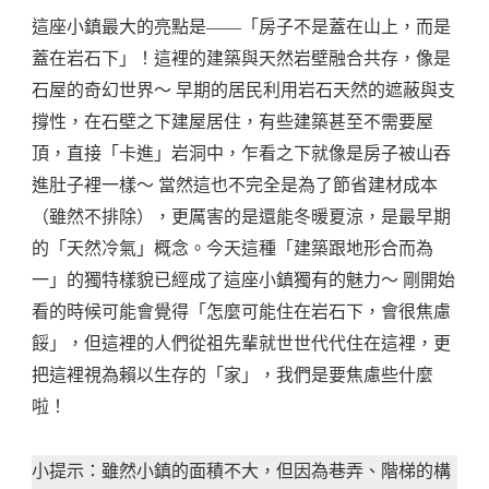
這座小鎮最大的亮點是——「房子不是蓋在山上，而是
蓋在岩石下」！這裡的建築與天然岩壁融合共存，像是
石屋的奇幻世界～ 早期的居民利用岩石天然的遮蔽與支
撐性，在石壁之下建屋居住，有些建築甚至不需要屋
頂，直接「卡進」岩洞中，乍看之下就像是房子被山吞
進肚子裡一樣～ 當然這也不完全是為了節省建材成本
（雖然不排除），更厲害的是還能冬暖夏涼，是最早期
的「天然冷氣」概念。今天這種「建築跟地形合而為
一」的獨特樣貌已經成了這座小鎮獨有的魅力～ 剛開始
看的時候可能會覺得「怎麼可能住在岩石下，會很焦慮
餒」，但這裡的人們從祖先輩就世世代代住在這裡，更
把這裡視為賴以生存的「家」，我們是要焦慮些什麼
啦！
小提示：雖然小鎮的面積不大，但因為巷弄、階梯的構