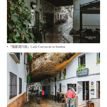
▪️ 「陰影洞穴街」Calle Cuevas de la Sombra