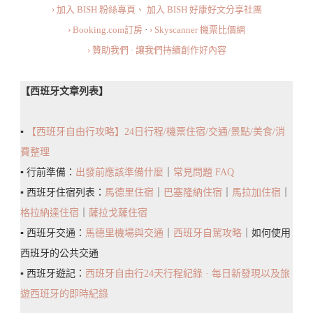
› 加入 BISH 粉絲專頁、
加入 BISH 好康好文分享社團
德
› Booking.com訂房
·
› Skyscanner 機票比價網
加
› 贊助我們 · 讓我們持續創作好內容
斯
Setenil
【西班牙文章列表】
De
Las
▪️
【西班牙自由行攻略】24日行程/機票住宿/交通/景點/美食/消
Bodegas：
費整理
小
▪️ 行前準備：
出發前應該準備什麼
｜
常見問題 FAQ
鎮
▪️ 西班牙住宿列表：
馬德里住宿
｜
巴塞隆納住宿
｜
馬拉加住宿
｜
簡
格拉納達住宿
｜
薩拉戈薩住宿
介/
▪️ 西班牙交通：
馬德里機場與交通
｜
西班牙自駕攻略
｜如何使用
交
西班牙的公共交通
通/
▪️ 西班牙遊記：
西班牙自由行24天行程紀錄 · 每日新發現以及旅
景
遊西班牙的即時紀錄
點/