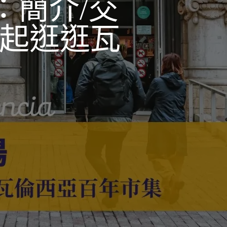
cia：簡介/交
一起逛逛瓦