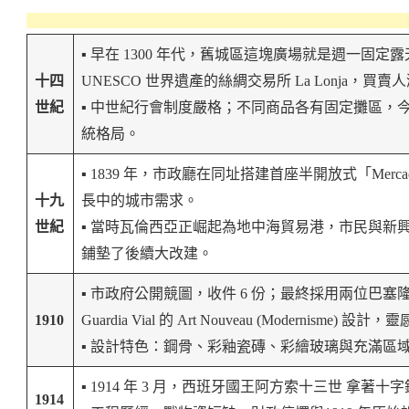
▪️ 早在 1300 年代，舊城區這塊廣場就是週一
十四
UNESCO 世界遺產的絲綢交易所 La Lonja，買賣
世紀
▪️ 中世紀行會制度嚴格；不同商品各有固定攤區
統格局。
▪️ 1839 年，市政廳在同址搭建首座半開放式「Mer
十九
長中的城市需求。
世紀
▪️ 當時瓦倫西亞正崛起為地中海貿易港，市民與
鋪墊了後續大改建。
▪️ 市政府公開競圖，收件 6 份；最終採用兩位巴塞隆納建築師 Alej
1910
Guardia Vial 的 Art Nouveau (Modern
▪️ 設計特色：鋼骨、彩釉瓷磚、彩繪玻璃與充滿
▪️ 1914 年 3 月，西班牙國王阿方索十三世 拿
1914