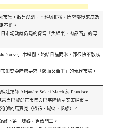
固定露天市集，販售絲綢、香料與柑橘，因緊鄰後來成為
人潮不斷。
，今日市場動線仍隱約保留「魚鮮東、肉品西」的傳
cado Nuevo」木鐵棚，終結日曬雨淋，卻很快不敷成
新興布爾喬亞階層要求「體面又衛生」的現代市場，
andro Soler i March 與 Francisco
isme) 設計，靈感來自巴黎鮮花市集與巴塞隆納聖安東尼市場
區域符號的馬賽克（橙花、蝴蝶、帆船）。
著十字鎬敲下第一塊磚，象徵開工。