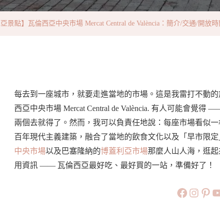
瓦
倫
景點】瓦倫西亞中央市場 Mercat Central de València：簡介/交通
西
亞
中
央
市
每去到一座城市，就要走進當地的市場。這是我雷打不動的
場
西亞中央市場 Mercat Central de València. 有
Mercat
兩個去就得了。然而，我可以負責任地說：每座市場看似一
Central
百年現代主義建築，融合了當地的飲食文化以及「早市限定
De
中央市場
以及巴塞隆納的
博蓋利亞市場
那麼人山人海，逛起
València：
用資訊 —— 瓦倫西亞最好吃、最好買的一站，準備好了！
簡
https://
https:
htt
旅行美食小
介/
交