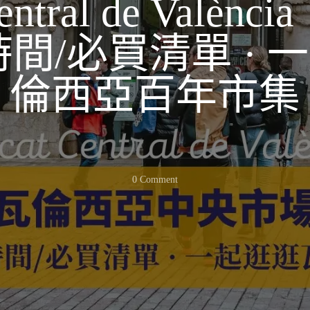
Central de Valèn
時間/必買清單 · 
倫西亞百年市集
On
0 Comment
【瓦
倫
西
亞
景
點】