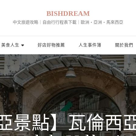
BISHDREAM
中文旅遊攻略｜自由行行程表下載｜歐洲・亞洲・馬來西亞
美食人生
好店好物推薦
人生事件簿
關於我們
亞景點】瓦倫西