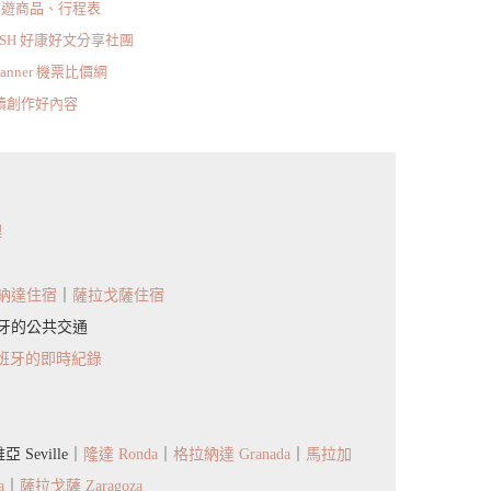
旅遊商品、行程表
ISH 好康好文分享社團
scanner 機票比價網
持續創作好內容
理
納達住宿
｜
薩拉戈薩住宿
牙的公共交通
西班牙的即時紀錄
 Seville｜
隆達 Ronda
｜
格拉納達 Granada
｜
馬拉加
a
｜
薩拉戈薩 Zaragoza