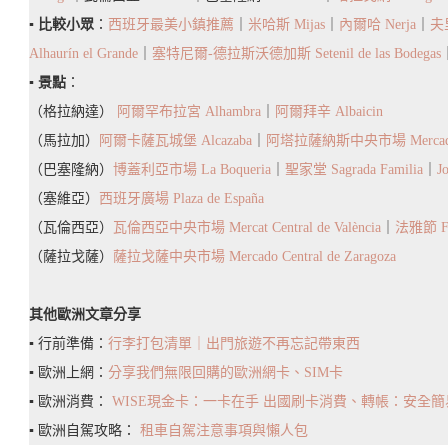
西
▪️
比較小眾
：
西班牙最美小鎮推薦
｜
米哈斯 Mijas
｜
內爾哈 Nerja
｜
夫里
亞
Alhaurín el Grande
｜
塞特尼爾-德拉斯沃德加斯 Setenil de las Bodegas
百
▪️
景點
：
年
（格拉納達）
阿爾罕布拉宮 Alhambra
｜
阿爾拜辛 Albaicin
市
（馬拉加）
阿爾卡薩瓦城堡 Alcazaba
｜
阿塔拉薩納斯中央市場 Mercado Cen
集
（巴塞隆納）
博蓋利亞市場 La Boqueria
｜
聖家堂 Sagrada Familia
｜
J
（塞維亞）
西班牙廣場 Plaza de España
（瓦倫西亞）
瓦倫西亞中央市場 Mercat Central de València
｜
法雅節 Fal
（薩拉戈薩）
薩拉戈薩中央市場 Mercado Central de Zaragoza
其他歐洲文章分享
▪️ 行前準備：
行李打包清單｜出門旅遊不再忘記帶東西
▪️ 歐洲上網：
分享我們無限回購的歐洲網卡、SIM卡
▪️ 歐洲消費：
WISE現金卡：一卡在手 出國刷卡消費、轉帳：安全
▪️ 歐洲自駕攻略：
租車自駕注意事項與懶人包