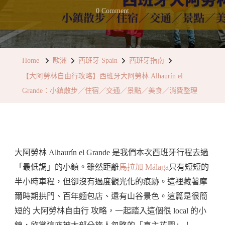
On
0 Comment
【大
阿
勞
Home
歐洲
西班牙 Spain
西班牙指南
林
【大阿勞林自由行攻略】西班牙大阿勞林 Alhaurín el
自
Grande：小鎮散步／住宿／交通／景點／美食／消費整理
由
行
攻
略】
大阿勞林 Alhaurín el Grande 是我們本次西班牙行程去過
西
「最低調」的小鎮。雖然距離
馬拉加 Málaga
只有短短的
班
半小時車程，但卻沒有過度觀光化的痕跡。這裡藏著摩
牙
爾時期拱門、百年麵包店、還有山谷景色。這篇是很簡
大
短的 大阿勞林自由行 攻略，一起踏入這個很 local 的小
阿