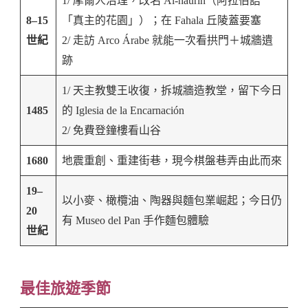
1/ 摩爾人治理，改名 Al-haurín（阿拉伯語
8–15
「真主的花園」）；在 Fahala 丘陵蓋要塞
世紀
2/ 走訪 Arco Árabe 就能一次看拱門＋城牆遺
跡
1/ 天主教雙王收復，拆城牆造教堂，留下今日
1485
的 Iglesia de la Encarnación
2/ 免費登鐘樓看山谷
1680
地震重創、重建街巷，現今棋盤巷弄由此而來
19–
以小麥、橄欖油、陶器與麵包業崛起；今日仍
20
有 Museo del Pan 手作麵包體驗
世紀
最佳旅遊季節