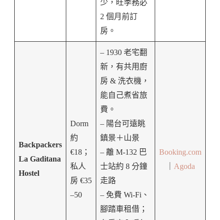
少，旺季務必
2 個月前訂
房。
– 1930 老宅翻
新，有共用廚
房 & 洗衣機，
能自己煮省旅
費。
Dorm
– 陽台可遠眺
約
鎮景＋山景
Backpackers
€18；
– 離 M-132 巴
Booking.com
La Gaditana
私人
士站約 8 分鐘
｜
Agoda
Hostel
房 €35
走路
–50
– 免費 Wi-Fi、
腳踏車租借；