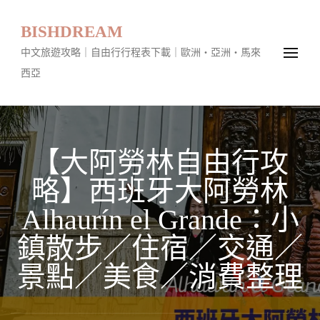
BISHDREAM
中文旅遊攻略｜自由行行程表下載｜歐洲・亞洲・馬來
西亞
【大阿勞林自由行攻
略】西班牙大阿勞林
Alhaurín el Grande：小
鎮散步／住宿／交通／
景點／美食／消費整理