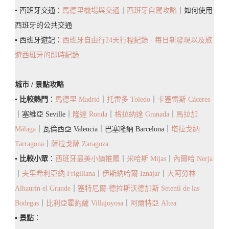
▪️ 西班牙交通：
馬德里機場與交通
｜
西班牙自駕攻略
｜如何使用
景
西班牙的公共交通
點
▪️ 西班牙遊記：
西班牙自由行24天行程紀錄 · 每日新發現以及旅
／
遊西班牙的即時紀錄
美
食
城市 / 景點攻略
／
▪️
比較熱門
：
馬德里 Madrid
｜
托雷多 Toledo
｜
卡塞雷斯 Cáceres
消
｜塞維亞 Seville｜
隆達 Ronda
｜
格拉納達 Granada
｜
馬拉加
費
Málaga
｜瓦倫西亞 Valencia｜巴塞隆納 Barcelona｜
塔拉戈納
整
Tarragona
｜
薩拉戈薩 Zaragoza
理
▪️
比較小眾
：
西班牙最美小鎮推薦
｜
米哈斯 Mijas
｜
內爾哈 Nerja
｜
夫里希利亞納 Frigiliana
｜
伊斯納哈爾 Iznájar
｜
大阿勞林
Alhaurín el Grande
｜
塞特尼爾-德拉斯沃德加斯 Setenil de las
Bodegas
｜
比利亞霍約薩 Villajoyosa
｜
阿爾特亞 Altea
▪️
景點
：