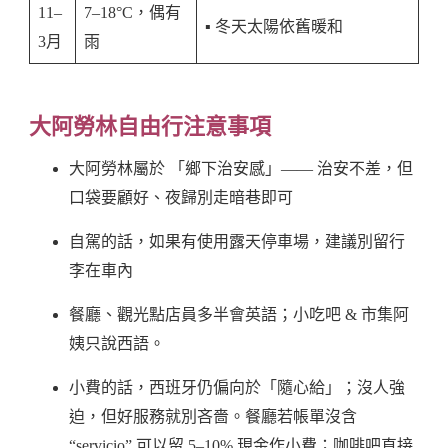
11–
7–18°C，偶有
▪️ 冬天太陽依舊暖和
3月
雨
大阿勞林自由行注意事項
大阿勞林屬於 「鄉下治安感」—— 治安不差，但
口袋要顧好、夜歸別走暗巷即可
自駕的話，如果有使用露天停車場，建議別留行
李在車內
餐廳、觀光點店員多半會英語；小吃吧 & 市集阿
姨只說西語。
小費的話，西班牙仍偏向於「隨心給」；沒人強
迫，但好服務就別吝嗇。餐廳若帳單沒含
“servicio” 可以留 5–10% 現金作小費；咖啡吧直接