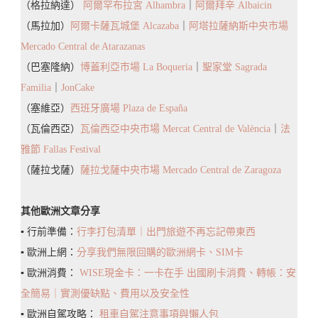
（格拉納達）
阿爾罕布拉宮 Alhambra
｜
阿爾拜辛 Albaicin
（馬拉加）
阿爾卡薩瓦城堡 Alcazaba
｜
阿塔拉薩納斯中央市場
Mercado Central de Atarazanas
（巴塞隆納）
博蓋利亞市場 La Boqueria
｜
聖家堂 Sagrada
Familia
｜
JonCake
（塞維亞）
西班牙廣場 Plaza de España
（瓦倫西亞）
瓦倫西亞中央市場 Mercat Central de València
｜
法
雅節 Fallas Festival
（薩拉戈薩）
薩拉戈薩中央市場 Mercado Central de Zaragoza
其他歐洲文章分享
▪️ 行前準備：
行李打包清單｜出門旅遊不再忘記帶東西
▪️ 歐洲上網：
分享我們無限回購的歐洲網卡、SIM卡
▪️ 歐洲消費：
WISE現金卡：一卡在手 出國刷卡消費、轉帳：安
全簡易｜實測優缺點、費用以及安全性
▪️ 歐洲自駕攻略：
租車自駕注意事項與懶人包