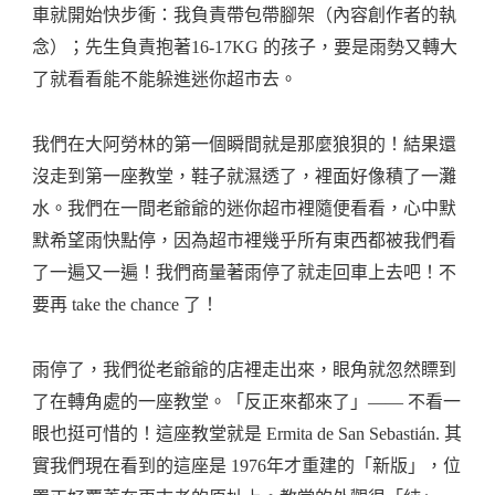
車就開始快步衝：我負責帶包帶腳架（內容創作者的執
念）；先生負責抱著16-17KG 的孩子，要是雨勢又轉大
了就看看能不能躲進迷你超市去。
我們在大阿勞林的第一個瞬間就是那麼狼狽的！結果還
沒走到第一座教堂，鞋子就濕透了，裡面好像積了一灘
水。我們在一間老爺爺的迷你超市裡隨便看看，心中默
默希望雨快點停，因為超市裡幾乎所有東西都被我們看
了一遍又一遍！我們商量著雨停了就走回車上去吧！不
要再 take the chance 了！
雨停了，我們從老爺爺的店裡走出來，眼角就忽然瞟到
了在轉角處的一座教堂。「反正來都來了」—— 不看一
眼也挺可惜的！這座教堂就是 Ermita de San Sebastián. 其
實我們現在看到的這座是 1976年才重建的「新版」，位