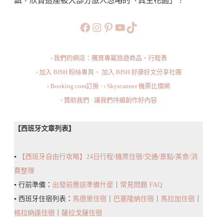
鎮，欣賞這座被大部分旅人忽略的「真主花園」！
勞
林
https://www.facebook.com/b
https://www.instagram.co
https://www.pinteres
旅行美食小短片
TikTok
Alhaurín
El
› 我們的網店：購買專屬旅遊商品、行程表
Grande：
› 加入 BISH 粉絲專頁、
加入 BISH 好康好文分享社團
小
› Booking.com訂房
·
› Skyscanner 機票比價網
鎮
› 贊助我們 · 讓我們持續創作好內容
散
步
【西班牙文章列表】
／
住
▪️
【西班牙自由行攻略】24日行程/機票住宿/交通/景點/美食/消
宿
費整理
／
▪️ 行前準備：
出發前應該準備什麼
｜
常見問題 FAQ
交
▪️ 西班牙住宿列表：
馬德里住宿
｜
巴塞隆納住宿
｜
馬拉加住宿
｜
通
格拉納達住宿
｜
薩拉戈薩住宿
／