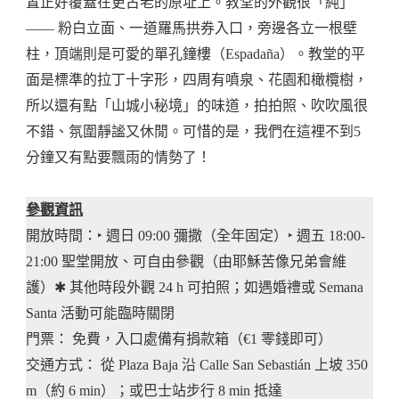
置正好覆蓋在更古老的原址上。教堂的外觀很「純」
—— 粉白立面、一道羅馬拱券入口，旁邊各立一根壁
柱，頂端則是可愛的單孔鐘樓（Espadaña）。教堂的平
面是標準的拉丁十字形，四周有噴泉、花園和橄欖樹，
所以還有點「山城小秘境」的味道，拍拍照、吹吹風很
不錯、氛圍靜謐又休閒。可惜的是，我們在這裡不到5
分鐘又有點要飄雨的情勢了！
參觀資訊
開放時間：‣ 週日 09:00 彌撒（全年固定）‣ 週五 18:00-
21:00 聖堂開放、可自由參觀（由耶穌苦像兄弟會維
護）✱ 其他時段外觀 24 h 可拍照；如遇婚禮或 Semana
Santa 活動可能臨時關閉
門票： 免費，入口處備有捐款箱（€1 零錢即可）
交通方式： 從 Plaza Baja 沿 Calle San Sebastián 上坡 350
m（約 6 min）；或巴士站步行 8 min 抵達