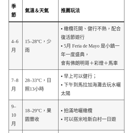
季
氣溫＆天氣
推薦玩法
節
▪️ 橄欖花開、健行不熱，配合
復活節遊行
4–6
15–28°C，少
▪️ 5月 Feria de Mayo 是小鎮一
月
雨
年一度盛典，
會有佛朗明哥＋彩燈＋馬車
▪️ 早上可以健行；
7–8
28–33°C，日
▪️ 下午到馬拉加海灘去玩水曬
月
照13小時
太陽
9–
18–29°C，果
▪️ 拍滿地曬橄欖
10
園豐收
▪️ 可以搭米哈斯白村一日遊
月