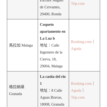
Escritor Miguel
Trip.com
de Cervantes,
29400, Ronda
Coqueto
apartamento en
La Luz b
Booking.com
｜
馬拉加 Malaga
地址：Calle
Agoda
Ingeniero de la
Cierva, 18,
29004, Malaga
La casita del rio
1
Booking.com
｜
格拉納達
地址：8 Calle
Agoda
｜
Granada
Aguas Bravas,
Trip.com
18008, Granada