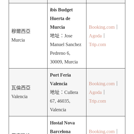
ibis Budget
Huerta de
Murcia
Booking.com
｜
穆爾西亞
地址：Jose
Agoda
｜
Murcia
Manuel Sanchez
Trip.com
Pedreno 6,
30009, Murcia
Port Feria
Valencia
Booking.com
｜
瓦倫西亞
地址：Cullera
Agoda
｜
Valencia
67, 46035,
Trip.com
Valencia
Hostal Nova
Barcelona
Booking.com
｜