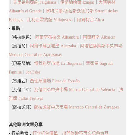
｜
夫里希利亞納 Frigiliana
｜
伊斯納哈爾 Iznájar
｜
大阿勞林
Alhaurín el Grande
｜
塞特尼爾-德拉斯沃德加斯 Setenil de las
Bodegas
｜
比利亞霍約薩 Villajoyosa
｜
阿爾特亞 Altea
▪️
景點
：
（格拉納達）
阿爾罕布拉宮 Alhambra
｜
阿爾拜辛 Albaicin
（馬拉加）
阿爾卡薩瓦城堡 Alcazaba
｜
阿塔拉薩納斯中央市場
Mercado Central de Atarazanas
（巴塞隆納）
博蓋利亞市場 La Boqueria
｜
聖家堂 Sagrada
Familia
｜
JonCake
（塞維亞）
西班牙廣場 Plaza de España
（瓦倫西亞）
瓦倫西亞中央市場 Mercat Central de València
｜
法
雅節 Fallas Festival
（薩拉戈薩）
薩拉戈薩中央市場 Mercado Central de Zaragoza
其他歐洲文章分享
▪️ 行前準備：
行李打包清單｜出門旅遊不再忘記帶東西