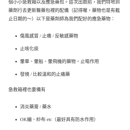
個小小急救箱以及應急藥包。這次出遊前，我們特地到
藥劑行去更新醫藥包裡的配備（記得喔，藥物也是有截
止日期的～）以下是藥劑師為我們配好的應急藥物：
傷風感冒 / 止癢 / 反敏感藥物
止咳化痰
暈車、暈船、暈飛機的藥物，止嘔作用
發燒 / 比較溫和的止痛藥
急救箱裡也要備有
消炎藥膏 / 藥水
OK繃、紗布 etc（最好具有防水作用）