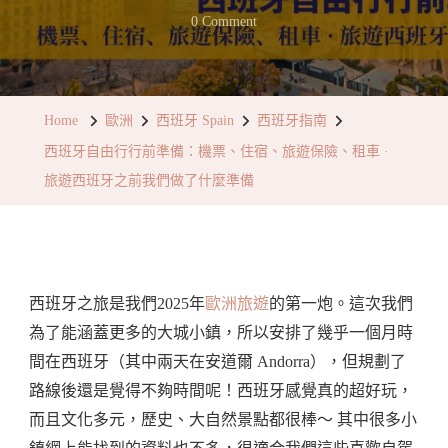
On
0 Comment
西
班
牙
Home
歐洲
西班牙 Spain
西班牙指南
自
西班牙自由行行前準備：機票、住宿、旅遊保險、租車 ·
由
旅遊西班牙之前我們做了什麼準備
行
行
前
準
西班牙之旅是我們2025年
歐洲旅遊
的第一炮。這次我們
備：
為了能涵蓋更多的大城小鎮，所以安排了幾乎一個月時
機
間在西班牙（其中兩天在安道爾 Andorra），但規劃了
票、
路線後還是覺得不夠時間呢！西班牙感覺真的超好玩，
住
而且文化多元，歷史、大自然景點都很棒～ 其中很多小
宿、