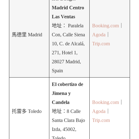
Madrid Centro
Las Ventas
地址： Paralela
Booking.com
｜
馬德里 Madrid
Con, Calle Siena
Agoda
｜
10, C. de Alcalá,
Trip.com
271, Hotel 1,
28027 Madrid,
Spain
El cobertizo de
Jimena y
Candela
Booking.com
｜
托雷多 Toledo
地址：8 Calle
Agoda
｜
Santa Clara Bajo
Trip.com
Izda, 45002,
Toledo