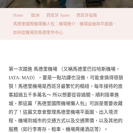
德
里
Home
歐洲
西班牙 Spain
西班牙指南
國
馬德里國際機場懶人包：機場簡介、機場設施與平面圖、
際
如何從機場到馬德里市中心
機
場
懶
人
第一次踏進 馬德里機場 （又稱馬德里巴拉哈斯機場，
包：
IATA: MAD），要是一點功課也沒做，可能會搞得很狼
機
狽！馬德里機場是西班牙最繁忙的樞紐，每年接待的旅
場
客超過五千多萬名～ 所以想要從容過關、順利搭車進
簡
城，那這篇「馬德里國際機場懶人包」可說是需要收藏
介、
的了！這篇文章會整理馬德里機場平面圖、出入境流
機
程、機場到城市的交通方式以及交通票價，以及其他的
場
服務（如行李寄存、租車、機場周邊酒店等）。
設