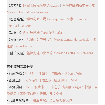
（馬拉加）
阿爾卡薩瓦城堡 Alcazaba
｜
阿塔拉薩納斯中央市場
Mercado Central de Atarazanas
（巴塞隆納）
博蓋利亞市場 La Boqueria
｜
聖家堂 Sagrada
Familia
｜
JonCake
（塞維亞）
西班牙廣場 Plaza de España
（瓦倫西亞）
瓦倫西亞中央市場 Mercat Central de València
｜
法
雅節 Fallas Festival
（薩拉戈薩）
薩拉戈薩中央市場 Mercado Central de Zaragoza
其他歐洲文章分享
▪️ 行前準備：
行李打包清單｜出門旅遊不再忘記帶東西
▪️ 歐洲上網：
分享我們無限回購的歐洲網卡、SIM卡
▪️ 歐洲消費：
WISE現金卡：一卡在手 出國刷卡消費、轉帳：安
全簡易｜實測優缺點、費用以及安全性
▪️ 歐洲自駕攻略：
租車自駕注意事項與懶人包