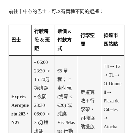
前往市中心的巴士，可以有兩種不同的選擇：
行駛時
票價 &
行李空
抵達市
巴士
段 & 班
付款方
間
區站點
距
式
▪️ 06:00-
T4 ⇢ T2
23:30 ➜
€5 單
⇢ T1 ⇢
15-20分
程；上
O’Donne
鐘班距
車付現
走道寬
ll ⇢
Exprés
▪️ 夜間
(找零 ≤
敞＋行
Plaza de
Aeropue
23:30-
€20) 或
李架，
Cibeles
rto 203 /
06:00 ➜
感應
司機協
⇢
N27
35分鐘
Visa/Mas
助搬放
Atocha
班距
ter⁺行動