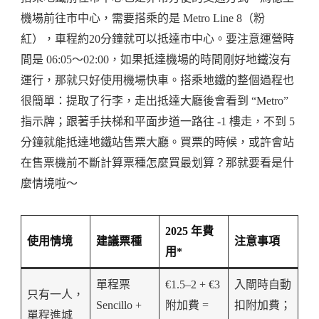
機場前往市中心，需要搭乘的是 Metro Line 8（粉
紅），車程約20分鐘就可以抵達市中心。要注意運營時
間是 06:05～02:00，如果抵達機場的時間剛好地鐵沒有
運行，那就只好使用機場快車。搭乘地鐵的整個過程也
很簡單：提取了行李，走出抵達大廳後會看到 “Metro”
指示牌；跟著手扶梯和平面步道一路往 -1 樓走，不到 5
分鐘就能抵達地鐵站售票大廳。買票的時候，或許會站
在售票機前不斷計算票種怎麼買最划算？那就要看是什
麼情境啦～
2025 年費
使用情境
建議票種
注意事項
用*
單程票
€1.5–2 + €3
入閘時自動
只有一人，
Sencillo +
附加費 =
扣附加費；
單程進城