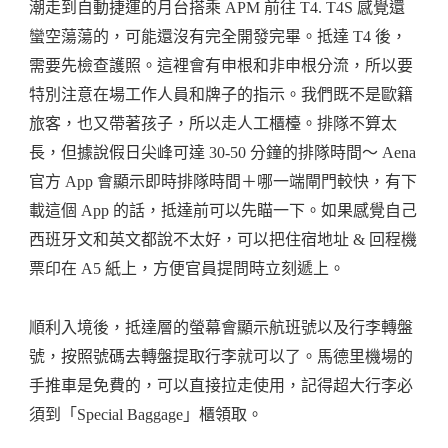
潮走到自動捷運的月台搭乘 APM 前往 T4. T4S 感覺還
蠻空蕩蕩的，可能還沒有完全開發完畢。抵達 T4 後，
需要先檢查護照。這裡會有申根和非申根分流，所以要
特別注意在場工作人員和牌子的指示。我們既不是歐籍
旅客，也又帶著孩子，所以走人工櫃檯。排隊不算太
長，但據說假日尖峰可達 30-50 分鐘的排隊時間～ Aena
官方 App 會顯示即時排隊時間＋哪一端閘門較快，有下
載這個 App 的話，抵達前可以先瞄一下。如果感覺自己
西班牙文和英文都說不太好，可以把住宿地址 & 回程機
票印在 A5 紙上，方便官員提問時立刻遞上。
順利入境後，抵達層的螢幕會顯示航班號以及行李轉盤
號，按照號碼去轉盤提取行李就可以了。馬德里機場的
手推車是免費的，可以直接拉走使用，記得超大行李必
須到「Special Baggage」櫃領取。