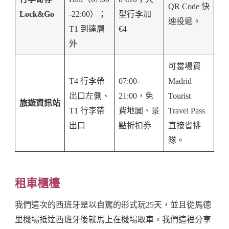
QR Code 快
Lock&Go
-22:00）；
型行李加
速投遞。
T1 到達層
€4
外
可當場買
T4 行李帶
07:00-
Madrid
出口左側、
21:00，免
Tourist
旅遊資訊站
T1 行李帶
費地圖、景
Travel Pass
出口
點折扣券
直接省排
隊。
租車櫃檯
我們這次的西班牙是以自駕的形式玩25天，並且從馬德
里機場抵達西班牙後就馬上在機場取車。我們這裡分享