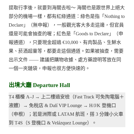
提取行李後，就要到海關去啦～ 海關也是跟世界上絕大
部分的機場一樣，都有紅綠通道：綠色是指「Nothing to
Declare」（無申報），一般觀光客大多走這邊，但官員
還是可能會抽查的喔；紅色是「Goods to Declare」（申
報通道），只要現金超過 €10,000、有肉製品、生鮮水
果、菸酒超量等，都要走這個通道。如果被抽查，需要
出示文件 —— 建議把購物收據、處方藥證明等放在同
一個一夾鏈袋，申報也很方便快速的。
出境大廳 Departure Hall
T4 櫃檯 A–J → 上二樓過安檢（Fast Track 可免掏電腦＋
液體）→ 免稅店 & Dalí VIP Lounge → H/J/K 登機口
（申根）；若是洲際或 LATAM 航班，搭 3 分鐘小火車
到 T4S（S 登機口 & Velázquez Lounge）。