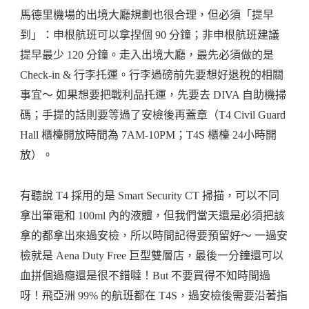
馬德里機場的出境大廳規劃也很合理，但必須「提早
到」：申根航班可以拿捏個 90 分鐘；非申根航班建議
提早最少 120 分鐘。走入出境大廳，最先必須做的是
Check-in & 行李托運。行李過磅前先要想好退稅的相關
事宜～ 如果想要把戰利品托運，先要去 DIVA 自助機掃
碼；手提的話則要等過了安檢後再蓋章（T4 Civil Guard
Hall 櫃檯開放時間為 7AM-10PM；T4S 櫃檯 24小時開
放）。
有聽說 T4 採用的是 Smart Security CT 掃描，可以不同
拿出筆電和 100ml 內的液體，但我們當天還是必須把該
拿的都拿出來過安檢，所以時間記得要預留好～ 一過安
檢就是 Aena Duty Free 巨型雙層店，最後一分鐘還可以
血拼個過癮還是很不錯噠！But 不要買得不知時間過
呀！飛亞洲 99% 的航班都在 T4S，過安檢後需要沿著指