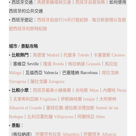
▪️ 西班牙交通：
馬德里機場與交通
｜
西班牙自駕攻略
｜如何使用
中
西班牙的公共交通
心
▪️ 西班牙遊記：
西班牙自由行24天行程紀錄 · 每日新發現以及旅
遊西班牙的即時紀錄
城市 / 景點攻略
▪️
比較熱門
：
馬德里 Madrid
｜
托雷多 Toledo
｜
卡塞雷斯 Cáceres
｜塞維亞 Seville｜
隆達 Ronda
｜
格拉納達 Granada
｜
馬拉加
Málaga
｜瓦倫西亞 Valencia｜巴塞隆納 Barcelona｜
塔拉戈納
Tarragona
｜
薩拉戈薩 Zaragoza
▪️
比較小眾
：
西班牙最美小鎮推薦
｜
米哈斯 Mijas
｜
內爾哈 Nerja
｜
夫里希利亞納 Frigiliana
｜
伊斯納哈爾 Iznájar
｜
大阿勞林
Alhaurín el Grande
｜
塞特尼爾-德拉斯沃德加斯 Setenil de las
Bodegas
｜
比利亞霍約薩 Villajoyosa
｜
阿爾特亞 Altea
▪️
景點
：
（格拉納達）
阿爾罕布拉宮 Alhambra
｜
阿爾拜辛 Albaicin