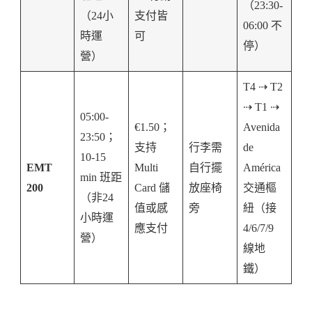
（23:30-
（24小
支付皆
06:00 不
時運
可
停）
營）
T4 ⇢ T2
⇢ T1 ⇢
05:00-
€1.50；
Avenida
23:50；
支持
行李需
de
10-15
EMT
Multi
自行擺
América
min 班距
200
Card 儲
放座椅
交通樞
（非24
值或感
旁
紐（接
小時運
應支付
4/6/7/9
營）
線地
鐵）