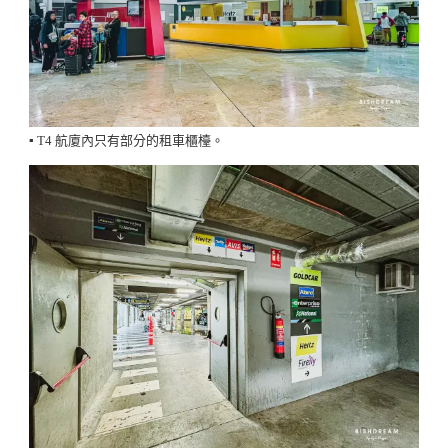
▪️ T4 航廈內只有部分的租車櫃檯。