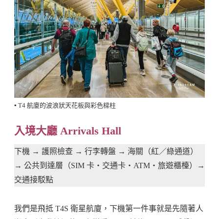
▪️ T4 航廈的波浪狀天花板與彩色樑柱
入境大廳 Arrivals Hall
下機 → 護照檢查 → 行李轉盤 → 海關（紅／綠通道）
→ 公共到達層（SIM 卡・交通卡・ATM・旅遊櫃檯）→
交通接駁點
我們是飛抵 T4S 衛星航廈，下機第一件事就是先隨著人