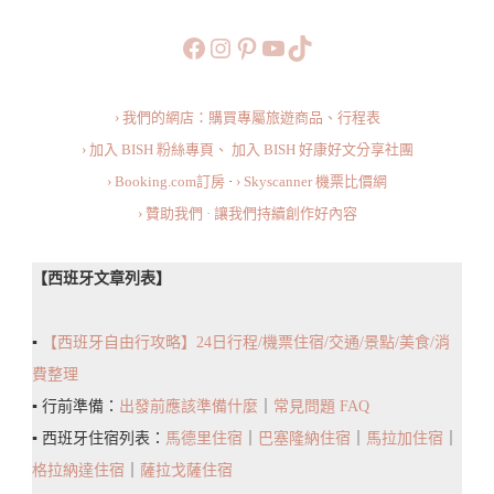
施
https://www.facebook.com/b
https://www.instagram.co
https://www.pinteres
旅行美食小短片
TikTok
與
平
› 我們的網店：購買專屬旅遊商品、行程表
面
› 加入 BISH 粉絲專頁、
加入 BISH 好康好文分享社團
圖、
› Booking.com訂房
·
› Skyscanner 機票比價網
如
› 贊助我們 · 讓我們持續創作好內容
何
從
【西班牙文章列表】
機
場
▪️
【西班牙自由行攻略】24日行程/機票住宿/交通/景點/美食/消
到
費整理
馬
▪️ 行前準備：
出發前應該準備什麼
｜
常見問題 FAQ
德
▪️ 西班牙住宿列表：
馬德里住宿
｜
巴塞隆納住宿
｜
馬拉加住宿
｜
里
格拉納達住宿
｜
薩拉戈薩住宿
市