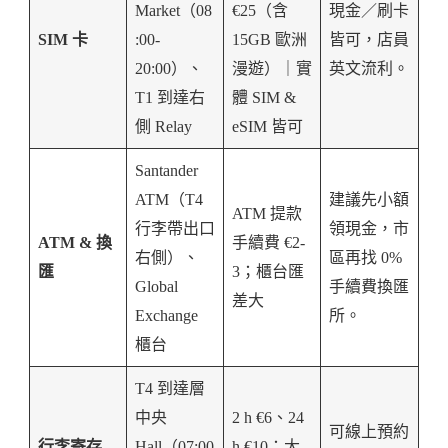
Market（08
€25（含
現金／刷卡
SIM 卡
:00-
15GB 歐洲
皆可，店員
20:00）、
漫遊）｜實
英文流利。
T1 到達右
體 SIM &
側 Relay
eSIM 皆可
Santander
ATM（T4
建議先小額
ATM 提款
行李帶出口
領現金，市
ATM & 換
手續費 €2-
右側）、
區再找 0%
匯
3；櫃台匯
Global
手續費換匯
差大
Exchange
所。
櫃台
T4 到達層
中央
2 h €6、24
可線上預約
行李寄存
Hall（07:00
h €10；大