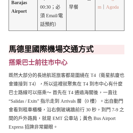
Barajas
00:30；必
早餐
m
｜
Agoda
Airport
須 Email/電
話預約）
馬德里國際機場交通方式
搭乘巴士前往市中心
既然大部分的長途航班旅客都是圍繞在 T4（衛星航廈也
會連接到 T4），所以這裡就聚焦在 T4 到市中心有什麼
巴士路線可以搭乘～ 首先在 T4 通過海關後，一直往
“Salidas / Exits” 指示走到 Arrivals 層（0 樓）。出自動門
會看到租車櫃檯，沿右側玻璃牆前行 30 秒，到門 7-9 之
間的戶外路肩，就是 EMT 公車站；黃色 Bus Airport
Express 招牌非常顯眼。