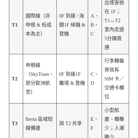
出境安檢
在 1F；
國際線（非
0F 到達 / 海
A、
T1↔T2
T1
申根 & 低成
關1F 候機 &
B、
室內走道
本為主）
登機
C
5分鐘直
通
行李轉盤
申根線
旁就有
（SkyTeam、
0F 到達1F
C、
T2
SIM 卡／
部分歐洲航
離境 & 登機
D
交通卡櫃
空）
位
小型航
Iberia 區域短
E、
廈、櫃檯
T3
與 T2 共享
線備援
F
少；人潮
略少