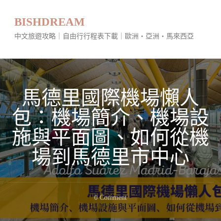
BISHDREAM
中文旅遊攻略｜自由行行程表下載｜歐洲・亞洲・馬來西亞
馬德里國際機場懶人
包：機場簡介、機場設
施與平面圖、如何從機
場到馬德里市中心
On
0 Comment
馬