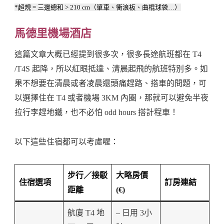
*超規 = 三邊總和 > 210 cm（單車、衝浪板、曲棍球袋…）
馬德里機場酒店
這篇文章大概已經提到很多次，很多長途航班都在 T4
/T4S 起降，所以紅眼抵達、清晨起飛的航班特別多。如
果不想要在清晨或者凌晨還頭痛趕路、搭車的問題，可
以選擇住在 T4 或者機場 3KM 內圈，那就可以避免半夜
拉行李趕地鐵，也不必怕 odd hours 搭計程車！
以下這些住宿都可以考慮喔：
步行／接駁
大略房價
住宿選項
訂房連結
距離
(€)
航廈 T4 地
– 日用 3小