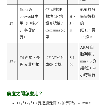
Iberia &
0F 到達2F
彩虹柱分
oneworld 主
離境-1F 地
H、
區蠻好找
T4
場（申根／
鐵 8 號線 /
J、
的 ——
非申根皆
Cercanías 火
K
紅 H、黃
有）
車
J、綠 K
APM 自
動列車
3
T4 衛星，長
-2F APM 列
S 1-
T4S
min，5 分
程 & 非申根
車0F 登機
50
鐘/班，24
小時運行
航廈之間怎麼走？
T1⇄T2⇄T3 有連通走廊，拖行李約 5-8 min。