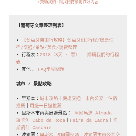
› 贊助我們 · 讓我們持續創作好內容
於
到
葡
【葡萄牙文章整理列表】
萄
牙
▪️ 
【葡萄牙自由行攻略】葡萄牙8日行程/機票住
去
宿/交通/景點/美食/消費整理
▪️ 行程表：
2018（8天 · 春）
 ｜
網購我們的行程
旅
表
遊
▪️ 其他： 
FAQ常見問題
的
重
城市 / 景點攻略
要
▪️ 里斯本：
城市攻略
｜
機場交通
｜
市內公交
｜
住宿
資
推薦
｜
周邊一日遊推薦
訊
▪️ 里斯本市內與周邊景點： 
阿爾馬達 Almada
｜
The
羅卡角 Cabo da Roca
｜
Feira da Ladra
｜
卡
Ultimate
斯凱什 Cascais
▪️ 波爾圖：
里斯本-波爾圖交通
｜
波爾圖市內公共交
Frequently