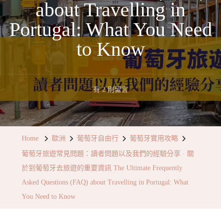
about Travelling in
Portugal: What You Need
to Know
在
有 2 則留言
〈葡
萄
牙
Home
歐洲
葡萄牙自由行
葡萄牙實用攻略
旅
葡萄牙旅遊常見問題：讀者問題以及我們的經驗分享 · 關
遊
於到葡萄牙去旅遊的重要資訊 The Ultimate Frequently
常
Asked Questions (FAQ) about Travelling in Portugal: What
見
You Need to Know
問
題：