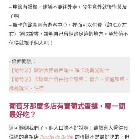
– 崖邊有護欄，建議不要往外走，發生意外就後悔莫及
了啊
– 羅卡角範圍內有遊客中心，裡面可以付費（約 €10 左
右）領取證書，證明自己曾經踏足這個地方。至於值不
值得就視乎個人吧！
› 延伸閱讀：
【葡萄牙】歐洲大陸最西端～ 羅卡角觀光貼士
【葡萄牙】卡斯凱什自由行全攻略： 簡介、交通攻略、
推薦玩法、住宿
葡萄牙那麼多店有賣葡式蛋撻，哪一間
最好吃？
這可難倒我們了。個人口味不好說啊！雖然有人覺得貝
倫區的鼻祖店
Pastéis de Belém
的蛋撻不是最好吃的，但