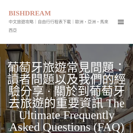
BISHDREAM
中文旅遊攻略｜自由行行程表下載｜歐洲・亞洲・馬來
西亞
葡萄牙旅遊常見問題：
讀者問題以及我們的經
驗分享 · 關於到葡萄牙
去旅遊的重要資訊 The
Ultimate Frequently
Asked Questions (FAQ)