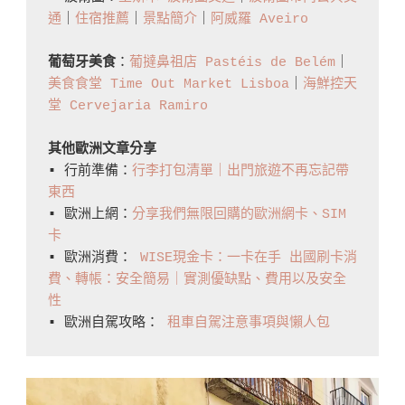
通
｜
住宿推薦
｜
景點簡介
｜
阿威羅 Aveiro
Asked
Questions
葡萄牙美食
：
葡撻鼻祖店 Pastéis de Belém
｜
(FAQ)
美食食堂 Time Out Market Lisboa
｜
海鮮控天
About
堂 Cervejaria Ramiro
Travelling
其他歐洲文章分享
In
▪️ 行前準備：
行李打包清單｜出門旅遊不再忘記帶
Portugal:
東西
What
▪️ 歐洲上網：
分享我們無限回購的歐洲網卡、SIM
You
卡
▪️ 歐洲消費： 
WISE現金卡：一卡在手 出國刷卡消
Need
費、轉帳：安全簡易｜實測優缺點、費用以及安全
To
性
Know〉
▪️ 歐洲自駕攻略： 
租車自駕注意事項與懶人包
中