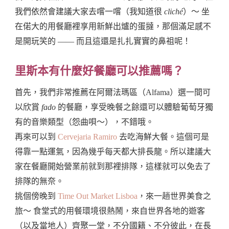
我們依然會建議大家去嚐一嚐（我知道很
cliché
）～ 坐
在偌大的用餐廳裡享用新鮮出爐的蛋撻，那個滿足感不
是開玩笑的 —— 而且這還是扎扎實實的鼻祖呢！
里斯本有什麼好餐廳可以推薦嗎？
首先，我們非常推薦在阿爾法瑪區（Alfama）選一間可
以欣賞
fado
的餐廳，享受晚餐之餘還可以體驗葡萄牙獨
有的音樂類型（怨曲唄～），不錯哦。
再來可以到
Cervejaria Ramiro
去吃海鮮大餐。這個可是
得靠一點運氣，因為幾乎每天都大排長龍。所以建議大
家在餐廳開始營業前就到那裡排隊，這樣就可以免去了
排隊的無奈。
挑個傍晚到
Time Out Market Lisboa
，來一趟世界美食之
旅～ 食堂式的用餐環境很熱鬧，來自世界各地的遊客
（以及當地人）齊聚一堂，不分國籍、不分彼此，在長