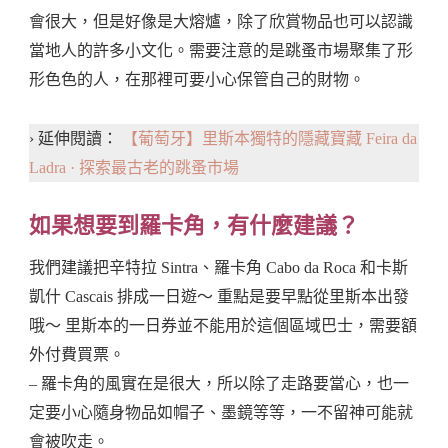
會很大，但是好像是大熔爐，除了欣賞物品也可以認識
當地人的許多小文化。需要注意的是跳蚤市場聚集了形
形色色的人，在那裡可要小心保管自己的財物。
› 延伸閱讀：
【葡萄牙】里斯本獨特的隱藏寶藏 Feira da
Ladra · 探索最古老的跳蚤市場
如果想要到羅卡角，有什麼建議？
我們建議把辛特拉 Sintra、羅卡角 Cabo da Roca 和卡斯
凱什 Cascais 排成一日遊～ 重點是要早點從里斯本出發
哦～ 里斯本的一日券並不能用於這個區域巴士，需要額
外付費買票。
– 羅卡角的風實在是很大，所以除了走路要當心，也一
定要小心隨身物品如帽子、墨鏡等等，一不留神可能就
會被吹走。