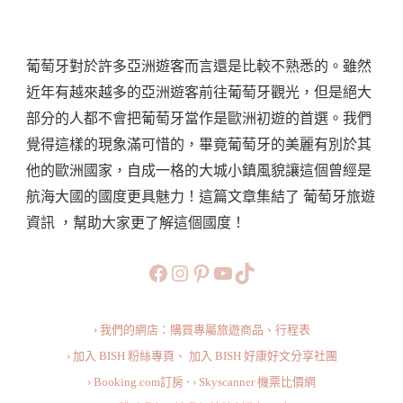
讀
者
葡萄牙對於許多亞洲遊客而言還是比較不熟悉的。雖然
問
近年有越來越多的亞洲遊客前往葡萄牙觀光，但是絕大
題
部分的人都不會把葡萄牙當作是歐洲初遊的首選。我們
以
覺得這樣的現象滿可惜的，畢竟葡萄牙的美麗有別於其
及
他的歐洲國家，自成一格的大城小鎮風貌讓這個曾經是
我
航海大國的國度更具魅力！這篇文章集結了 葡萄牙旅遊
們
資訊 ，幫助大家更了解這個國度！
的
經
https://www.facebook.com/b
https://www.instagram.co
https://www.pinteres
旅行美食小短片
TikTok
驗
分
› 我們的網店：購買專屬旅遊商品、行程表
享
› 加入 BISH 粉絲專頁、
加入 BISH 好康好文分享社團
·
› Booking.com訂房
·
› Skyscanner 機票比價網
關