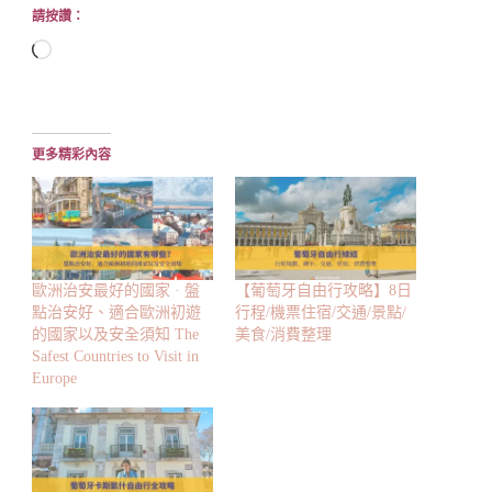
請按讚：
正
在
載
入...
更多精彩內容
歐洲治安最好的國家 · 盤
【葡萄牙自由行攻略】8日
點治安好、適合歐洲初遊
行程/機票住宿/交通/景點/
的國家以及安全須知 The
美食/消費整理
Safest Countries to Visit in
Europe