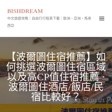
BISHDREAM
中文旅遊攻略｜自由行行程表下載｜歐洲・亞洲・馬來
西亞
【波爾圖住宿推薦】如
何挑選波爾圖住宿區域
以及高CP值住宿推薦 ·
波爾圖住酒店/飯店/民
宿比較好？