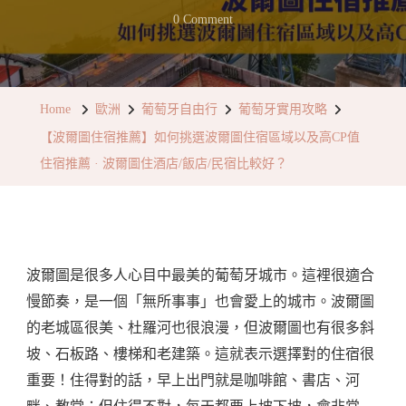
On
0 Comment
【波
爾
圖
Home
歐洲
葡萄牙自由行
葡萄牙實用攻略
住
【波爾圖住宿推薦】如何挑選波爾圖住宿區域以及高CP值
宿
住宿推薦 · 波爾圖住酒店/飯店/民宿比較好？
推
薦】
如
何
波爾圖是很多人心目中最美的葡萄牙城市。這裡很適合
挑
慢節奏，是一個「無所事事」也會愛上的城市。波爾圖
選
的老城區很美、杜羅河也很浪漫，但波爾圖也有很多斜
波
坡、石板路、樓梯和老建築。這就表示選擇對的住宿很
爾
重要！住得對的話，早上出門就是咖啡館、書店、河
圖