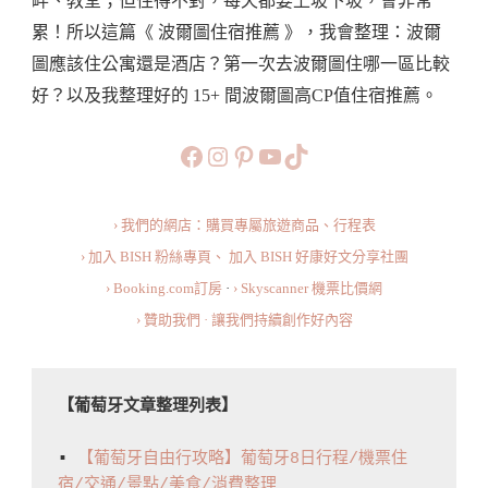
畔、教堂；但住得不對，每天都要上坡下坡，會非常
住
累！所以這篇《 波爾圖住宿推薦 》，我會整理：波爾
宿
圖應該住公寓還是酒店？第一次去波爾圖住哪一區比較
區
好？以及我整理好的 15+ 間波爾圖高CP值住宿推薦。
域
以
https://www.facebook.com/b
https://www.instagram.co
https://www.pinteres
旅行美食小短片
TikTok
及
高
› 我們的網店：購買專屬旅遊商品、行程表
CP
› 加入 BISH 粉絲專頁、
加入 BISH 好康好文分享社團
值
› Booking.com訂房
·
› Skyscanner 機票比價網
住
› 贊助我們 · 讓我們持續創作好內容
宿
推
薦
【葡萄牙文章整理列表】
·
波
▪️ 
【葡萄牙自由行攻略】葡萄牙8日行程/機票住
爾
宿/交通/景點/美食/消費整理