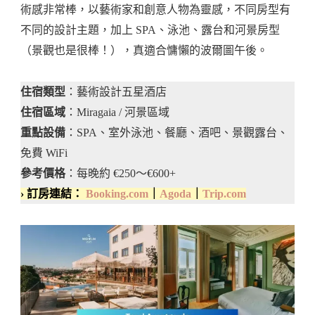
術感非常棒，以藝術家和創意人物為靈感，不同房型有
不同的設計主題，加上 SPA、泳池、露台和河景房型
（景觀也是很棒！），真適合慵懶的波爾圖午後。
住宿類型
：藝術設計五星酒店
住宿區域
：Miragaia / 河景區域
重點設備
：SPA、室外泳池、餐廳、酒吧、景觀露台、
免費 WiFi
參考價格
：每晚約 €250～€600+
› 訂房連結：
Booking.com
｜
Agoda
｜
Trip.com