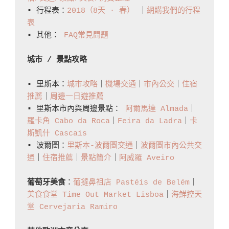
▪️ 行程表：
2018（8天 · 春）
 ｜
網購我們的行程
圖
表
住
▪️ 其他： 
FAQ常見問題
酒
店/
城市 / 景點攻略
飯
▪️ 里斯本：
城市攻略
｜
機場交通
｜
市內公交
｜
住宿
店/
推薦
｜
周邊一日遊推薦
民
▪️ 里斯本市內與周邊景點： 
阿爾馬達 Almada
｜
宿
羅卡角 Cabo da Roca
｜
Feira da Ladra
｜
卡
比
斯凱什 Cascais
▪️ 波爾圖：
里斯本-波爾圖交通
｜
波爾圖市內公共交
較
通
｜
住宿推薦
｜
景點簡介
｜
阿威羅 Aveiro
好？
葡萄牙美食
：
葡撻鼻祖店 Pastéis de Belém
｜
美食食堂 Time Out Market Lisboa
｜
海鮮控天
堂 Cervejaria Ramiro