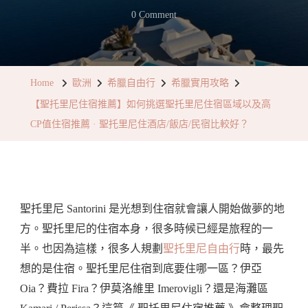
On
0 Comment
【聖
托
里
Home
歐洲
希臘自由行
希臘實用攻略
尼
【聖托里尼住宿推薦】如何挑選聖托里尼住宿區域以及高
住
CP值住宿推薦 · 聖托里尼住酒店/飯店/民宿比較好？
宿
推
薦】
如
聖托里尼 Santorini 是光想到住宿就會讓人開始做夢的地
何
方。聖托里尼的住宿本身，很多時候已經是旅程的一
挑
半。也因為這樣，很多人規劃
聖托里尼自由行
時，最先
選
想的是住宿。聖托里尼住宿到底要住哪一區？伊亞
聖
Oia？費拉 Fira？伊莫洛維里 Imerovigli？還是海灘區
托