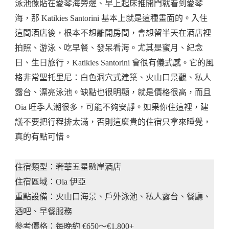
泳池像貼在愛琴海旁邊、早上起床推開門就看到愛琴
海，那 Katikies Santorini 基本上就是這種畫面的。入住
這間酒店後，根本不想離開房間，會想留半天在酒店裡
拍照、游泳、吃早餐、發呆看海。尤其是蜜月、紀念
日、生日旅行，Katikies Santorini 會很有儀式感。它的風
格非常聖托里尼：白色洞穴式建築、火山口景觀、私人
露台、漂亮泳池。缺點也很明顯，就是價格很高，而且
Oia 旺季人潮很多，可能不夠安靜。如果你住這裡，建
議不要把行程排太滿，否則這麼貴的住宿只拿來睡覺，
真的有點可惜。
住宿類型：奢華五星懸崖酒店
住宿區域：Oia 伊亞
重點設備：火山口海景、戶外泳池、私人露台、餐廳、
酒吧、早餐服務
參考價格：每晚約 €650～€1,800+