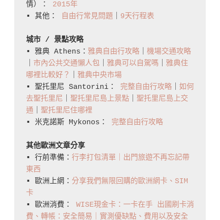
情）： 
2015年
聖
▪️ 其他： 
自由行常見問題
｜
9天行程表
托
城市 / 景點攻略
里
▪️ 雅典 Athens：
雅典自由行攻略
｜
機場交通攻略
尼
｜
市內公共交通懶人包
｜
雅典可以自駕嗎
｜
雅典住
住
哪裡比較好？
｜
雅典中央市場
酒
▪️ 聖托里尼 Santorini： 
完整自由行攻略
｜
如何
店/
去聖托里尼
｜
聖托里尼島上景點
｜
聖托里尼島上交
通
｜
聖托里尼住哪裡
飯
▪️ 米克諾斯 Mykonos： 
完整自由行攻略
店/
民
其他歐洲文章分享
宿
▪️ 行前準備：
行李打包清單｜出門旅遊不再忘記帶
比
東西
▪️ 歐洲上網：
分享我們無限回購的歐洲網卡、SIM
較
卡
好？
▪️ 歐洲消費： 
WISE現金卡：一卡在手 出國刷卡消
費、轉帳：安全簡易｜實測優缺點、費用以及安全