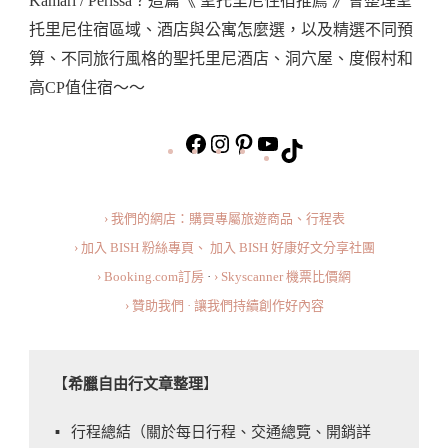
Kamari / Perissa？這篇《 聖托里尼住宿推薦 》會整理聖
里
托里尼住宿區域、酒店與公寓怎麼選，以及精選不同預
尼
算、不同旅行風格的聖托里尼酒店、洞穴屋、度假村和
住
高CP值住宿～～
宿
區
https://www.facebook.com/bishdream
https://www.instagram.com/bishd
https://www.pinterest.com
旅
TikTok
域
行
以
美
及
› 我們的網店：購買專屬旅遊商品、行程表
食
高
› 加入 BISH 粉絲專頁、
加入 BISH 好康好文分享社團
小
CP
› Booking.com訂房
·
› Skyscanner 機票比價網
短
值
› 贊助我們 · 讓我們持續創作好內容
片
住
宿
【
希臘自由行文章整理
】
推
薦
▪️ 行程總結（關於每日行程、交通總覽、開銷詳
·