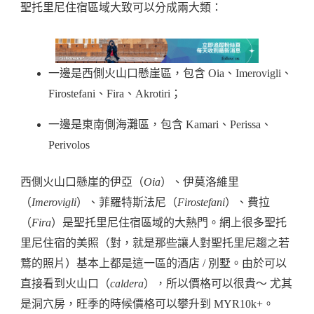
聖托里尼住宿區域大致可以分成兩大類：
一邊是西側火山口懸崖區，包含 Oia、Imerovigli、
Firostefani、Fira、Akrotiri；
一邊是東南側海灘區，包含 Kamari、Perissa、
Perivolos
西側火山口懸崖的伊亞（
Oia
）、伊莫洛維里
（
Imerovigli
）、菲羅特斯法尼（
Firostefani
）、費拉
（
Fira
）是聖托里尼住宿區域的大熱門。網上很多聖托
里尼住宿的美照（對，就是那些讓人對聖托里尼趨之若
鶩的照片）基本上都是這一區的酒店 / 別墅。由於可以
直接看到火山口（
caldera
），所以價格可以很貴～ 尤其
是洞穴房，旺季的時候價格可以攀升到 MYR10k+。