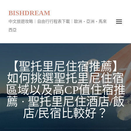
BISHDREAM
中文旅遊攻略｜自由行行程表下載｜歐洲・亞洲・馬來
西亞
【聖托里尼住宿推薦】
如何挑選聖托里尼住宿
區域以及高CP值住宿推
薦 · 聖托里尼住酒店/飯
店/民宿比較好？