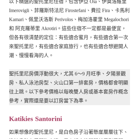
以下精選的聖托里尼住宿，包含伊亞 Oia、伊莫洛維里
Imerovigli、菲羅斯特法尼 Firostefani、費拉 Fira、卡馬利
Kamari、佩里沃洛斯 Perivolos、梅加洛霍里 Megalochori
和 阿克羅蒂里 Akrotiri。這些住宿不一定都是最便宜，
但各有很清楚的定位：有些適合蜜月，有些適合第一次
來聖托里尼，有些適合家庭旅行，也有些適合想避開人
潮、慢慢看海的人。
聖托里尼房價浮動很大，尤其 6～9 月旺季、夕陽景觀
房、私人泳池房型、火山口第一排套房，價格都會明顯
往上跳。以下參考價格以每晚雙人房或基本套房作概念
參考，實際還是要以訂房當下為準。
Katikies Santorini
如果想像的聖托里尼，是白色房子沿著懸崖層層往下、