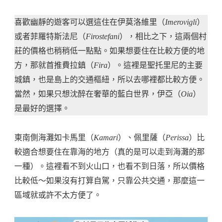
喜歡幽靜的遊客可以選這住在伊莫洛維里（
Imerovigli
）
或者菲羅特斯法尼（
Firostefani
），相比之下，這兩個村
莊的價格也稍稍低一點點。如果想要住在比較方便的地
方，那就首推費拉鎮（
Fira
）。這裡是聖托里尼的主要
城鎮，也是島上的交通樞紐，所以去哪裡都比較方便。
當然，如果只想沈醉在奢華的藍白世界，伊亞（
Oia
）
是最好的選擇。
東南側海灘如卡馬里（
Kamari
）、佩里薩（
Perissa
）比
較適合想要住在靠海的地方（真的是可以走到海灘的那
一種）。這裡看不到火山口，也看不到日落，所以價格
比較低～如果沒有打算自駕，只靠公共交通，那麼這一
區域就或許不太方便了。