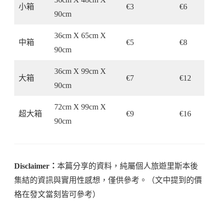
小箱
€3
€6
90cm
36cm X 65cm X
中箱
€5
€8
90cm
36cm X 99cm X
大箱
€7
€12
90cm
72cm X 99cm X
超大箱
€9
€16
90cm
Disclaimer：
本篇分享的資料，純屬個人旅遊里斯本後
集結的資訊與實用性感想，僅供參考。（文中提到的價
格在發文當刻皆可參考）