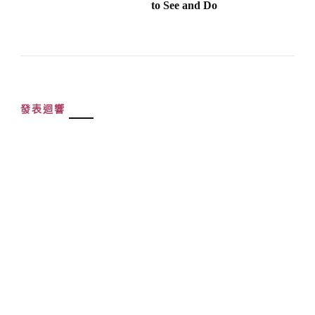
to See and Do
發表迴響