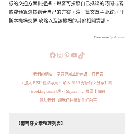
樣的交通方案供選擇，遊客可按照自己抵達的時間或者
程
旅費預算選擇適合自己的方案。這一篇文章主要敘述 里
車
斯本機場交通 攻略以及該機場的其他相關資訊。
以
及
Cover photo by
Musement
機
場
https://www.facebook.com/b
https://www.instagram.co
https://www.pinteres
旅行美食小短片
TikTok
服
務
› 我們的網店：購買專屬旅遊商品、行程表
How
› 加入 BISH 粉絲專頁、
加入 BISH 好康好文分享社團
To
› Booking.com訂房
·
› Skyscanner 機票比價網
Get
› 贊助我們 · 讓我們持續創作好內容
To
Lisbon
City
【葡萄牙文章整理列表】
Centre