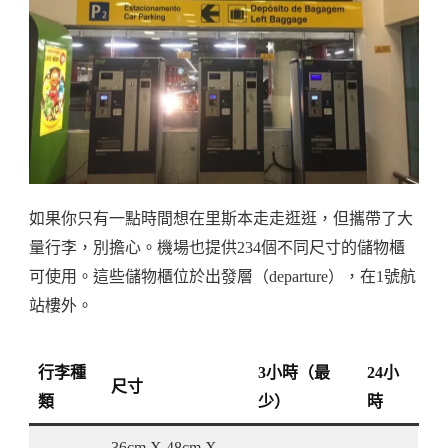
如果你只有一點時間想在里斯本走走逛逛，但攜帶了大
量行李，別擔心。機場也提供234個不同尺寸的儲物櫃
可使用。這些儲物櫃位於出發層（departure），在1號航
站樓外。
行李種
3小時（最
24小
尺寸
類
少）
時
36cm X 48cm X