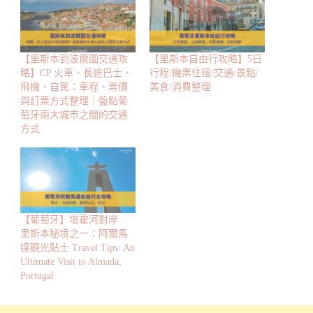
【里斯本到波爾圖交通攻
【里斯本自由行攻略】5日
略】CP 火車、長途巴士、
行程/機票住宿/交通/景點/
飛機、自駕：車程、票價
美食/消費整理
與訂票方式整理｜盤點葡
萄牙兩大城市之間的交通
方式
【葡萄牙】塔霍河對岸 ·
里斯本秘境之一：阿爾馬
達觀光貼士 Travel Tips: An
Ultimate Visit to Almada,
Portugal