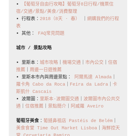
From
▪️ 
【葡萄牙自由行攻略】葡萄牙8日行程/機票住
Lisbon
宿/交通/景點/美食/消費整理
▪️ 行程表：
2018（8天 · 春）
 ｜
網購我們的行程
Humberto
表
Delgado
▪️ 其他： 
FAQ常見問題
Airport
城市 / 景點攻略
▪️ 里斯本：
城市攻略
｜
機場交通
｜
市內公交
｜
住宿
推薦
｜
周邊一日遊推薦
▪️ 里斯本市內與周邊景點： 
阿爾馬達 Almada
｜
羅卡角 Cabo da Roca
｜
Feira da Ladra
｜
卡
斯凱什 Cascais
▪️ 波爾圖：
里斯本-波爾圖交通
｜
波爾圖市內公共交
通
｜
住宿推薦
｜
景點簡介
｜
阿威羅 Aveiro
葡萄牙美食
：
葡撻鼻祖店 Pastéis de Belém
｜
美食食堂 Time Out Market Lisboa
｜
海鮮控天
堂 Cervejaria Ramiro