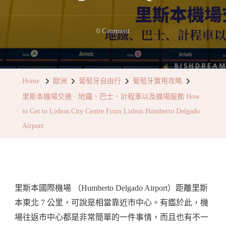
On
0 Comment
里
斯
本
Home
歐洲
葡萄牙自由行
葡萄牙實用攻略
機
里斯本機場交通 · 地鐵、巴士、計程車以及機場服務 How
場
to Get to Lisbon City Centre From Lisbon Humberto Delgado
交
Airport
通
·
地
鐵、
里斯本國際機場 （Humberto Delgado Airport）距離里斯
巴
本東北 7 公里，可說是相當靠近市中心。有鑑於此，機
士、
場往返市中心都是非常簡單的一件事情，而且也有不一
計