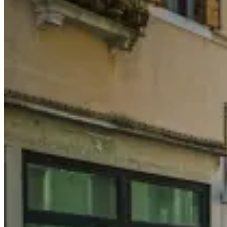
Asked
Frequently
Questions
Asked
(FAQ)
Questions
about
about
Travelling
Travel
in
in
Portugal:
Austria〉
What
中
You
Need
to
Know〉
中