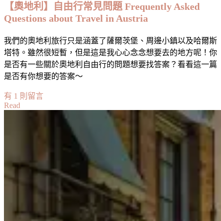
【奧地利】自由行常見問題 Frequently Asked
享
Questions about Travel in Austria
·
關
我們的奧地利旅行只是涵蓋了薩爾茨堡、周邊小鎮以及哈爾斯
於
塔特。雖然很短暫，但是這是我心心念念想要去的地方呢！你
到
是否有一些關於奧地利自由行的問題想要找答案？看看這一篇
葡
是否有你想要的答案～
萄
牙
在
有 1 則留言
去
Read
〈【奧
旅
地
遊
利】
的
自
重
由
要
行
資
常
訊
見
The
問
Ultimate
Frequently
題