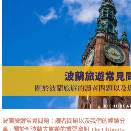
訊
遊
The
常
Ultimate
Frequently
見
Asked
問
Questions
題：
(FAQ)
about
讀
Travelling
者
in
問
Latvia:
What
題
You
以
Need
及
to
Know
我
們
的
經
驗
分
波蘭旅遊常見問題：讀者問題以及我們的經驗分
享
享 · 關於到波蘭去旅遊的重要資訊 The Ultimate
·