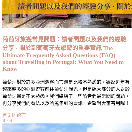
Know
葡萄牙旅遊常見問題：讀者問題以及我們的經驗
分享 · 關於到葡萄牙去旅遊的重要資訊 The
Ultimate Frequently Asked Questions (FAQ)
about Travelling in Portugal: What You Need to
Know
葡萄牙對於許多亞洲遊客而言還是比較不熟悉的。雖然近年有
越來越多的亞洲遊客前往葡萄牙觀光，但是絕大部分的人對於
葡萄牙還是不太熟悉。我們總結了一些讀者們最常問的問題，
再分享我們的看法以及所蒐集到的資訊，希望對大家有用喔！
在
有 2 則留言
Read
〈葡
萄