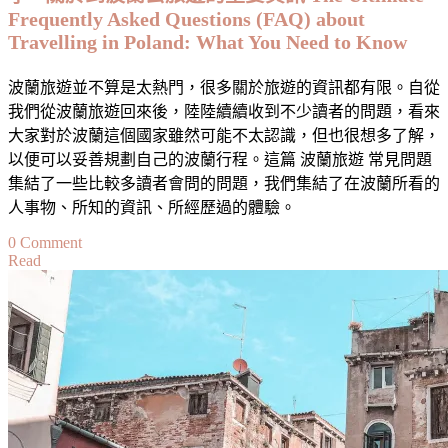
Frequently Asked Questions (FAQ) about
關
Travelling in Poland: What You Need to Know
於
到
波蘭旅遊並不算是太熱門，很多關於旅遊的資訊都有限。自從
馬
我們從波蘭旅遊回來後，陸陸續續收到不少讀者的問題，看來
爾
大家對於波蘭這個國家雖然可能不太認識，但也很想多了解，
他
以便可以妥善規劃自己的波蘭行程。這篇 波蘭旅遊 常見問題
去
集結了一些比較多讀者會問的問題，我們集結了在波蘭所看的
旅
人事物、所知的資訊、所經歷過的體驗。
遊
的
on
0 Comment
重
Read
波
要
蘭
資
旅
訊
遊
The
常
Ultimate
Frequently
見
Asked
問
Questions
題：
(FAQ)