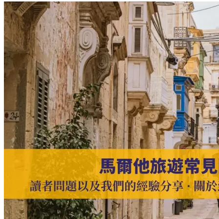
脫
維
亞
旅
遊
常
見
問
題：
讀
者
問
題
以
及
我
們
的