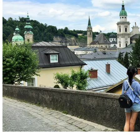
牙
旅
遊
常
見
問
題：
讀
者
問
題
以
及
我
們
的
經
驗
分