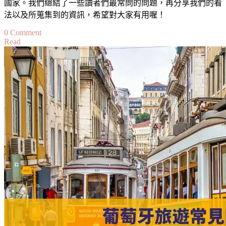
國家。我們總結了一些讀者們最常問的問題，再分享我們的看
去
法以及所蒐集到的資訊，希望對大家有用喔！
旅
遊
on
0 Comment
Read
的
【義
重
大
要
利】
資
自
訊
由
The
行
Ultimate
常
Frequently
Asked
見
Questions
問
(FAQ)
題
about
Frequently
Travelling
Asked
in
Questions
Poland:
about
What
Travel
You
in
Need
Italy
to