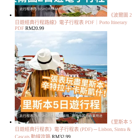
《波爾圖 2
日遊經典行程路線》電子行程表 PDF｜Porto Itinerary
PDF
RM
20.99
《里斯本 5
日遊經典行程表》電子行程表 (PDF) ─ Lisbon, Sintra &
Cascais 動線攻略
RM
32.99