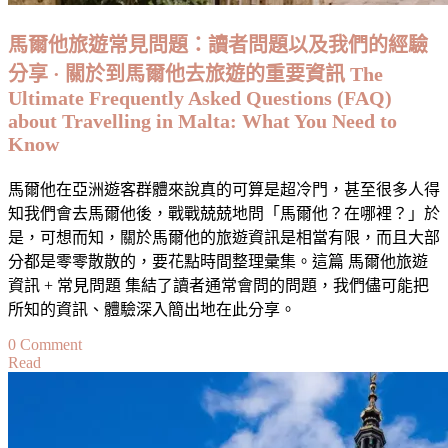
經
驗
馬爾他旅遊常見問題：讀者問題以及我們的經驗
分
分享 · 關於到馬爾他去旅遊的重要資訊 The
享
Ultimate Frequently Asked Questions (FAQ)
·
about Travelling in Malta: What You Need to
關
Know
於
到
馬爾他在亞洲遊客群體來說真的可算是超冷門，甚至很多人得
拉
知我們會去馬爾他後，戰戰兢兢地問「馬爾他？在哪裡？」於
脫
是，可想而知，關於馬爾他的旅遊資訊是相當有限，而且大部
維
分都是零零散散的，要花點時間整理彙集。這篇 馬爾他旅遊
亞
資訊 + 常見問題 集結了讀者通常會問的問題，我們儘可能把
去
所知的資訊、體驗深入簡出地在此分享。
旅
遊
on
0 Comment
的
Read
馬
重
爾
要
他
資
旅