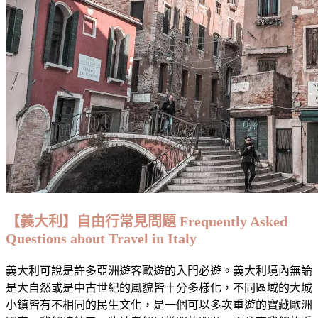
about
讀
Travelling
者
in
問
Malta:
What
題
You
以
Need
及
to
Know
我
們
的
經
驗
分
享
【義大利】自由行常見問題 Frequently Asked
·
Questions about Travel in Italy
關
於
義大利可說是許多亞洲遊客歐遊的入門必遊。義大利境內無論
到
是大自然或是中古世紀的風貌皆十分多樣化，不同區域的大城
波
小鎮皆有不相同的民生文化，是一個可以多次重遊的寶藏歐洲
蘭