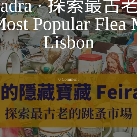
da Ladra · 探索
st Popular Flea 
Lisbon
On
0 Comment
【葡
萄
牙】
里
斯
本