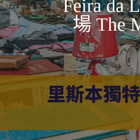
Feira 
場 The Mo