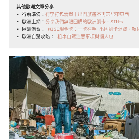
其他歐洲文章分享
▪️ 行前準備：
行李打包清單｜出門旅遊不再忘記帶東西
▪️ 歐洲上網：
分享我們無限回購的歐洲網卡、SIM卡
▪️ 歐洲消費： 
WISE現金卡：一卡在手 出國刷卡消費、
▪️ 歐洲自駕攻略： 
租車自駕注意事項與懶人包