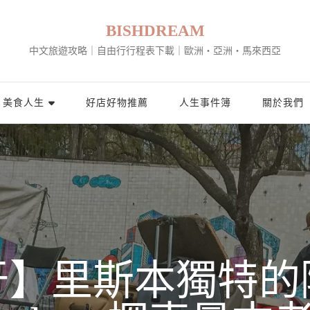
BISHDREAM
中文旅遊攻略｜自由行行程表下載｜歐洲・亞洲・馬來西亞
美食人生
好店好物推薦
人生事件簿
關於我們
牙】里斯本獨特的