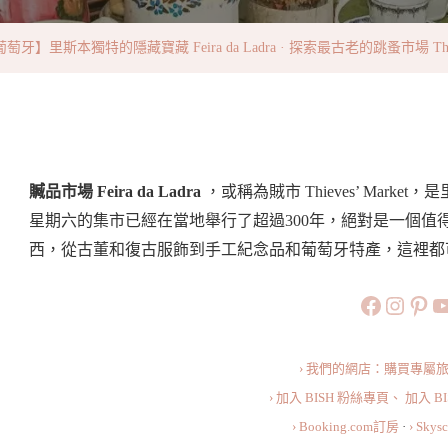
獨
特
萄牙】里斯本獨特的隱藏寶藏 Feira da Ladra · 探索最古老的跳蚤市場 The Most Pop
的
隱
藏
寶
藏
贓品市場 Feira da Ladra
，或稱為賊市 Thieves’ Mar
Feira
星期六的集市已經在當地舉行了超過300年，絕對是一個值
Da
西，從古董和復古服飾到手工紀念品和葡萄牙特產，這裡都
Ladra
https://
https:
htt
旅行美食小
·
探
索
› 我們的網店：購買專屬
最
› 加入 BISH 粉絲專頁、
加入 B
古
› Booking.com訂房
·
› Sky