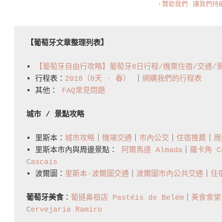
老
› 贊助我們 · 讓我們
的
跳
【葡萄牙文章整理列表】
蚤
市
▪️ 
【葡萄牙自由行攻略】葡萄牙8日行程/機票住宿/交通/
場
▪️ 行程表：
2018（8天 · 春）
 ｜
網購我們的行程表
The
▪️ 其他： 
FAQ常見問題
Most
城市 / 景點攻略
Popular
Flea
▪️ 里斯本：
城市攻略
｜
機場交通
｜
市內公交
｜
住宿推薦
｜
周
Market
▪️ 里斯本市內與周邊景點： 
阿爾馬達 Almada
｜
羅卡角 Ca
In
Cascais
Lisbon
▪️ 波爾圖：
里斯本-波爾圖交通
｜
波爾圖市內公共交通
｜
住
葡萄牙美食
：
葡撻鼻祖店 Pastéis de Belém
｜
美食食堂 T
Cervejaria Ramiro