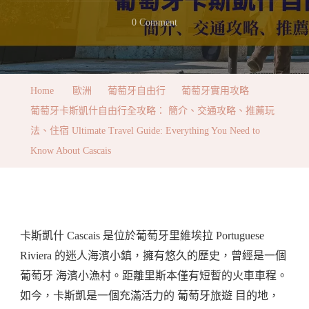
On
0 Comment
葡
萄
牙
Home
歐洲
葡萄牙自由行
葡萄牙實用攻略
卡
葡萄牙卡斯凱什自由行全攻略： 簡介、交通攻略、推薦玩
斯
法、住宿 Ultimate Travel Guide: Everything You Need to
凱
Know About Cascais
什
自
由
行
卡斯凱什 Cascais 是位於葡萄牙里維埃拉 Portuguese
全
Riviera 的迷人海濱小鎮，擁有悠久的歷史，曾經是一個
攻
葡萄牙 海濱小漁村。距離里斯本僅有短暫的火車車程。
略：
如今，卡斯凱是一個充滿活力的 葡萄牙旅遊 目的地，
簡