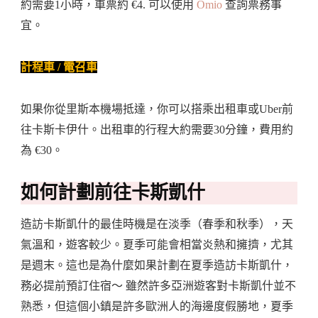
約需要1小時，車票約 €4. 可以使用
Omio
查詢票務事
宜。
計程車 / 電召車
如果你從里斯本機場抵達，你可以搭乘出租車或Uber前
往卡斯卡伊什。出租車的行程大約需要30分鐘，費用約
為 €30。
如何計劃前往卡斯凱什
造訪卡斯凱什的最佳時機是在淡季（春季和秋季），天
氣溫和，遊客較少。夏季可能會相當炎熱和擁擠，尤其
是週末。這也是為什麼如果計劃在夏季造訪卡斯凱什，
務必提前預訂住宿～ 雖然許多亞洲遊客對卡斯凱什並不
熟悉，但這個小鎮是許多歐洲人的海邊度假勝地，夏季