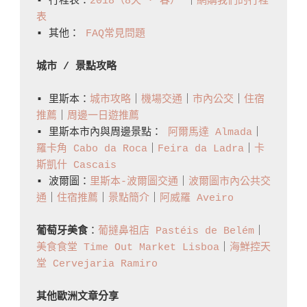
▪️ 行程表：
2018（8天 · 春）
 ｜
網購我們的行程
You
表
Need
▪️ 其他： 
FAQ常見問題
To
Know
城市 / 景點攻略
About
▪️ 里斯本：
城市攻略
｜
機場交通
｜
市內公交
｜
住宿
Cascais
推薦
｜
周邊一日遊推薦
▪️ 里斯本市內與周邊景點： 
阿爾馬達 Almada
｜
羅卡角 Cabo da Roca
｜
Feira da Ladra
｜
卡
斯凱什 Cascais
▪️ 波爾圖：
里斯本-波爾圖交通
｜
波爾圖市內公共交
通
｜
住宿推薦
｜
景點簡介
｜
阿威羅 Aveiro
葡萄牙美食
：
葡撻鼻祖店 Pastéis de Belém
｜
美食食堂 Time Out Market Lisboa
｜
海鮮控天
堂 Cervejaria Ramiro
其他歐洲文章分享