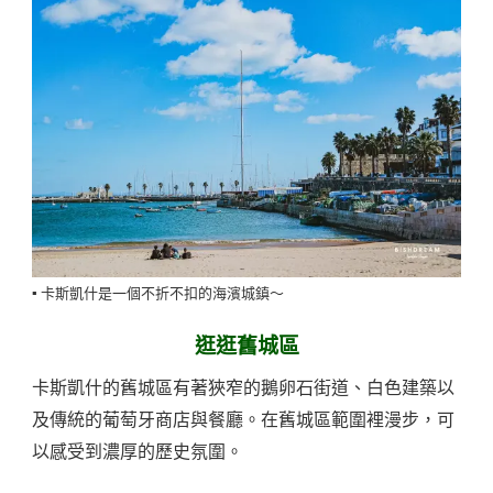
▪️ 卡斯凱什是一個不折不扣的海濱城鎮～
逛逛舊城區
卡斯凱什的舊城區有著狹窄的鵝卵石街道、白色建築以
及傳統的葡萄牙商店與餐廳。在舊城區範圍裡漫步，可
以感受到濃厚的歷史氛圍。