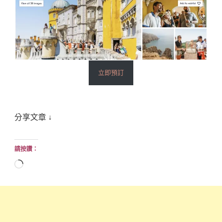
立即預訂
分享文章 ↓
請按讚：
正
在
載
入...