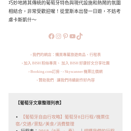
巧妙地將其傳統的葡萄牙特色與現代設施和熱鬧的氛圍
介、
相結合，非常受歡迎喔！從里斯本出發一日遊，不妨考
交
慮卡斯凱什～
通
攻
https://www.facebook.com/b
https://www.instagram.co
https://www.pinteres
旅行美食小短片
TikTok
略、
推
› 我們的網店：購買專屬旅遊商品、行程表
薦
› 加入 BISH 粉絲專頁、
加入 BISH 好康好文分享社團
玩
› Booking.com訂房
·
› Skyscanner 機票比價網
法、
› 贊助我們 · 讓我們持續創作好內容
住
宿
Ultimate
【葡萄牙文章整理列表】
Travel
Guide:
▪️ 
【葡萄牙自由行攻略】葡萄牙8日行程/機票住
宿/交通/景點/美食/消費整理
Everything