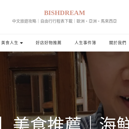
BISHDREAM
中文旅遊攻略｜自由行行程表下載｜歐洲・亞洲・馬來西亞
美食人生
好店好物推薦
人生事件簿
關於我們
】美食推薦｜海