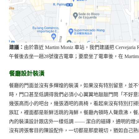
建議：
由於靠近 Martim Moniz 車站，我們建議把 Cervej
午餐後去坐一趟28號復古電車；要麼坐了電車後，在 Martim 
餐廳設計裝潢
餐廳的門面並沒有多輝煌的裝潢，如果沒有特別留意，並不會發
時，門口甚至低調得我們必須小心翼翼地敲敲門問「不好意思，
幾張高而小的吧台，幾張酒吧的高椅，看起來沒有特別打掃
族缸，裡面都是新鮮活跳的海鮮。餐廳內頓時人聲鼎沸，餐
內的裝潢設計跟店外一樣低調 —— 潔白的磁磚，通明的
沒有誇張奪目的陳設配件，一切都是那麼親切，猶如自己熟