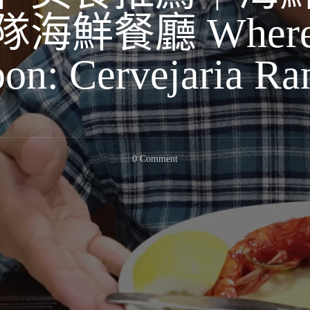
海鮮餐廳 Where to
bon: Cervejaria Ra
On
0 Comment
【里
斯
本】
美
食
推
薦