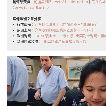
葡萄牙美食
：
葡撻鼻祖店 Pastéis de Belém
｜
美食食堂 T
Cervejaria Ramiro
其他歐洲文章分享
▪️ 行前準備：
行李打包清單｜出門旅遊不再忘記帶東西
▪️ 歐洲上網：
分享我們無限回購的歐洲網卡、SIM卡
▪️ 歐洲消費： 
WISE現金卡：一卡在手 出國刷卡消費、
▪️ 歐洲自駕攻略： 
租車自駕注意事項與懶人包