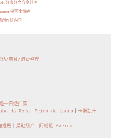
ISH 好康好文分享社團
scanner 機票比價網
持續創作好內容
景點/美食/消費整理
邊一日遊推薦
bo da Roca
｜
Feira da Ladra
｜
卡斯凱什 
宿推薦
｜
景點簡介
｜
阿威羅 Aveiro