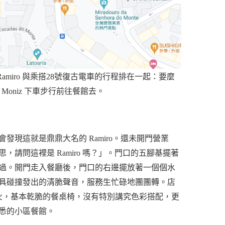
aria Ramiro 與乘搭28號復古電車的行程排在一起：要麼
Moniz 下車步行前往餐館去。
現這就是鼎鼎大名的 Ramiro。還未開門營業
請問這裡是 Ramiro 嗎？」。門口的五腳基擺著
過。開門走入餐廳後，門口的右邊擺放著一個個水
具碰撞發出的清脆聲音，服務生忙碌地團團轉。店
燈火，基本乾脆的餐桌椅，沒有特別講究色彩搭配，更
悉的小區餐館。