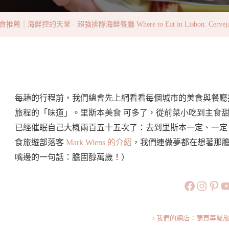
｜
海
｜海鮮控的天堂 · 超強排隊海鮮餐廳 Where to Eat in Lisbon: Cervejari
鮮
控
的
天
堂
每趟的行程前，我們總會先上網看看每個城市的美食與餐廳
·
旅程的「味道」。里斯本美食 可多了，從前菜小吃到主食
超
已經催眠自己大概兩百五十五次了：去到里斯本一定、一
強
食旅遊部落客
Mark Wiens 的介紹
，我們連做夢都在想著那膽
排
嘴邊的一句話：膽固醇萬歲！）
隊
https://
https:
htt
旅行美食小
海
鮮
餐
› 我們的網店：購買專屬
廳