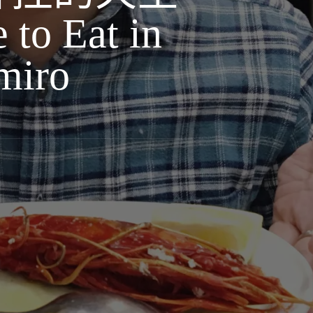
 Eat in
miro