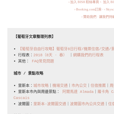
› 加入 BISH 粉絲專頁、
加入 B
Where
› Booking.com訂房
·
› Sky
To
› 贊助我們 · 讓我們
Eat
In
Lisbon:
【葡萄牙文章整理列表】
Cervejaria
▪️ 
【葡萄牙自由行攻略】葡萄牙8日行程/機票住宿/交通/
Ramiro
▪️ 行程表：
2018（8天 · 春）
 ｜
網購我們的行程表
▪️ 其他： 
FAQ常見問題
城市 / 景點攻略
▪️ 里斯本：
城市攻略
｜
機場交通
｜
市內公交
｜
住宿推薦
｜
周
▪️ 里斯本市內與周邊景點： 
阿爾馬達 Almada
｜
羅卡角 Ca
Cascais
▪️ 波爾圖：
里斯本-波爾圖交通
｜
波爾圖市內公共交通
｜
住