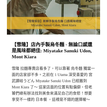
人
：
把
海
的
鮮
【雪隆】店內手製烏冬麵 · 無論口感還
味
是風味都絕佳: Miyatake Sanuki Udon,
詮
Mont Kiara
釋
在
雪隆 拉麵專賣店看多了，可以靠著 烏冬麵 獨當一
碗
面的店家卻不多。之前在 1 Utama 深受喜愛的 宮
裡
武讃岐うどん Miyatake Sanuki Udon 已經搬到
Mont Kiara 了～ 這家店面的位置有點偏僻，但老
Bib
饕們總有辦法找到美食來滿足自己的食慾！想要
Gourmand
享受不一樣的 日本餐 ，這裡是不錯的選擇喔～
Recommendation: