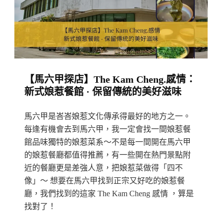
School
Eatery:
米
其
林
【馬六甲探店】The Kam Cheng.感情：
一
新式娘惹餐館 · 保留傳統的美好滋味
星
娘
馬六甲是峇峇娘惹文化傳承得最好的地方之一。
惹
每逢有機會去到馬六甲，我一定會找一間娘惹餐
式
館品味獨特的娘惹菜系～不是每一間開在馬六甲
餐
的娘惹餐廳都值得推薦，有一些開在熱門景點附
廳
近的餐廳更是差強人意，把娘惹菜做得「四不
像」～ 想要在馬六甲找到正宗又好吃的娘惹餐
·
廳，我們找到的這家 The Kam Cheng 感情 ，算是
傳
找對了！
承