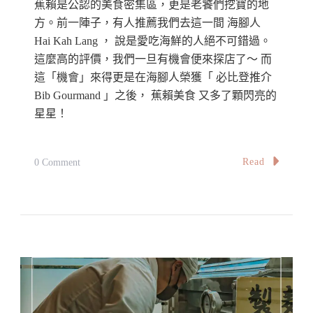
情
蕉賴是公認的美食密集區，更是老饕們挖寶的地
Pulau
懷
方。前一陣子，有人推薦我們去這一間 海腳人
Hai Kah Lang ， 說是愛吃海鮮的人絕不可錯過。
更
這麼高的評價，我們一旦有機會便來探店了～ 而
具
這「機會」來得更是在海腳人榮獲「 必比登推介
風
Bib Gourmand 」之後， 蕉賴美食 又多了顆閃亮的
味
星星！
Tai
Tong
On
Read
0 Comment
Restaurant
【必
In
比
Georgetown
登
推
介】
海
腳