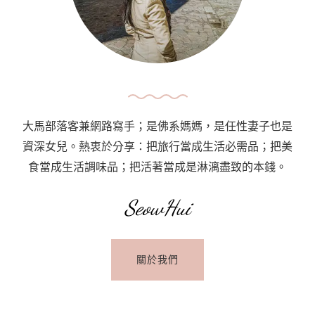
還
是
風
味
都
絕
大馬部落客兼網路寫手；是佛系媽媽，是任性妻子也是
佳:
資深女兒。熱衷於分享：把旅行當成生活必需品；把美
Miyatake
食當成生活調味品；把活著當成是淋漓盡致的本錢。
Sanuki
SeowHui
Udon,
Mont
Kiara
關於我們