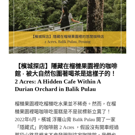
湯
包
·
首
推
蟹
粉
【檳城探店】隱藏在榴槤果園裡的咖啡
鮮
館 · 被大自然包圍著喝茶是這樣子的！
肉
2 Acres: A Hidden Cafe Within A
湯
Durian Orchard in Balik Pulau
包！
百
榴槤果園裡吃榴槤吃水果並不稀奇。然而，在榴
度
槤果園裡喝咖啡吃蛋糕是不是就標新立異了！
2022年6月，檳城 浮羅山背 Balik Pulau 開了一家
搜
「隱藏式」的咖啡館 2 Acres ，假設沒有開車經過
尋