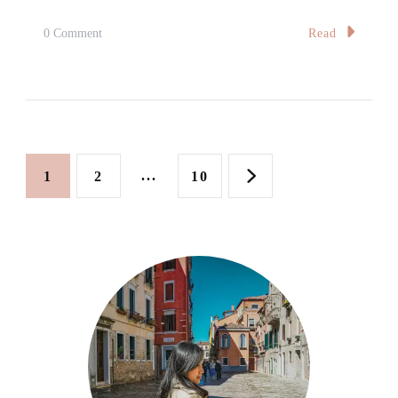
Hai
Kah
On
Read
0 Comment
Lang,
【雪
Cheras
隆】
店
內
文
手
Page
Page
...
Page
1
2
10
製
章
烏
分
冬
頁
麵
·
無
論
口
感