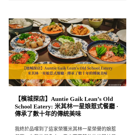
尼
線
亞】
加
塔
碳
林
烤
羅
香
達
腸
曼
簡
區
直
超
完
高
美
評
組
【檳城探店】Auntie Gaik Lean’s Old
價
合！
School Eatery: 米其林一星娘惹式餐廳 ·
麵
傳承了數十年的傳統美味
包
店
我終於品嚐到了這家榮獲米其林一星榮譽的娘惹
RØST