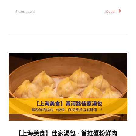
了
數
On
Read
0 Comment
十
【馬
年
六
的
甲
傳
探
統
店】
美
The
味
Kam
Cheng.
感
情：
新
式
娘
【上海美食】佳家湯包 · 首推蟹粉鮮肉
惹