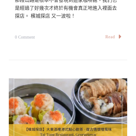
那段山路是根本不會發現到這家咖啡館。我們也
他
是經過了好幾次才終於有機會真正地進入裡面去
家
探店。 檳城探店 又一波啦！
排
第
On
Read
0 Comment
一
【檳
～
城
探
店】
隱
藏
在
榴
槤
果
園