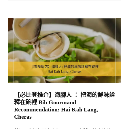
是
探
這
店】
樣
大
子
東
的！
酒
2
樓
Acres:
港
A
式
Hidden
點
Cafe
心
Within
飲
【必比登推介】海腳人 ： 把海的鮮味詮
A
茶
釋在碗裡 Bib Gourmand
Durian
·
Recommendation: Hai Kah Lang,
Orchard
復
Cheras
In
古
Balik