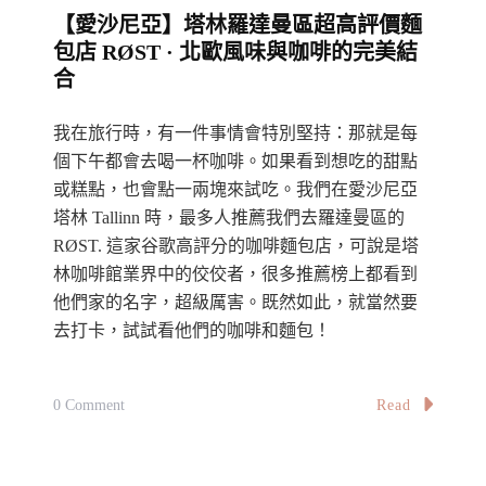
【愛沙尼亞】塔林羅達曼區超高評價麵
於
包店 RØST · 北歐風味與咖啡的完美結
有
合
機
會
我在旅行時，有一件事情會特別堅持：那就是每
親
個下午都會去喝一杯咖啡。如果看到想吃的甜點
身
或糕點，也會點一兩塊來試吃。我們在愛沙尼亞
塔林 Tallinn 時，最多人推薦我們去羅達曼區的
到
RØST. 這家谷歌高評分的咖啡麵包店，可說是塔
門
林咖啡館業界中的佼佼者，很多推薦榜上都看到
店
他們家的名字，超級厲害。既然如此，就當然要
享
去打卡，試試看他們的咖啡和麵包！
用
～
On
Read
蚵
0 Comment
【愛
仔
沙
麵