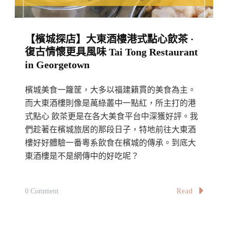
裡
的
【檳城探店】大東酒樓港式點心飲茶 ·
咖
復古情懷更具風味 Tai Tong Restaurant
啡
in Georgetown
館
·
檳城美食一籮筐，大多以福建籍貫的美食為主。
被
而大東酒樓則像是萬綠叢中一點紅，所主打的港
大
式點心 飲茶更是在各大美食平台中深獲好評。我
們趁著在檳城旅居的那段日子，特地前往大東酒
自
樓好好體驗一番粵系飲食在檳城的傳承。到底大
然
東酒樓是不是網傳中的好吃呢？
包
圍
著
On
Read
0 Comment
喝
【檳
茶
城