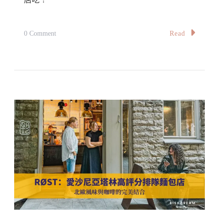
意
又
On
Read
好
0 Comment
【台
吃、
北
甜
食
點
記】
也
油
很
庫
優！
口
蚵
仔
麵
線
·
終