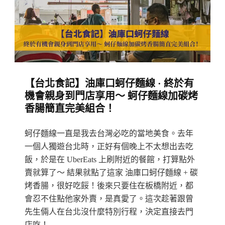
盲
點
不
踩
雷
【台北食記】油庫口蚵仔麵線 · 終於有
·
機會親身到門店享用～ 蚵仔麵線加碳烤
咖
香腸簡直完美組合！
啡
可
蚵仔麵線一直是我去台灣必吃的當地美食。去年
選
一個人獨遊台北時，正好有個晚上不太想出去吃
豆、
飯，於是在 UberEats 上刷附近的餐館，打算點外
賣就算了～ 結果就點了這家 油庫口蚵仔麵線 + 碳
食
烤香腸，很好吃餒！後來只要住在板橋附近，都
物
會忍不住點他家外賣，是真愛了。這次趁著跟曾
有
先生倆人在台北沒什麼特別行程，決定直接去門
創
店吃！