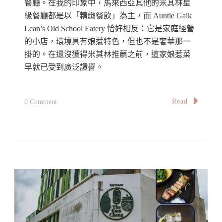
餐廳。在我的印象中，馬來西亞其他的米其林星
·
級餐廳都是以「精緻餐飲」為主，而 Auntie Gaik
Lean’s Old School Eatery 恰好相反：它是家庭經營
北
的小店，環境具有娘惹特色，但也不是奢華那一
歐
掛的。在還沒獲得米其林推薦之前，這家娘惹菜
風
早就已受到廣泛讚譽。
味
與
咖
On
Read
0 Comment
啡
【檳
的
城
完
探
美
店】
結
Auntie
合
Gaik
Lean’s
Old