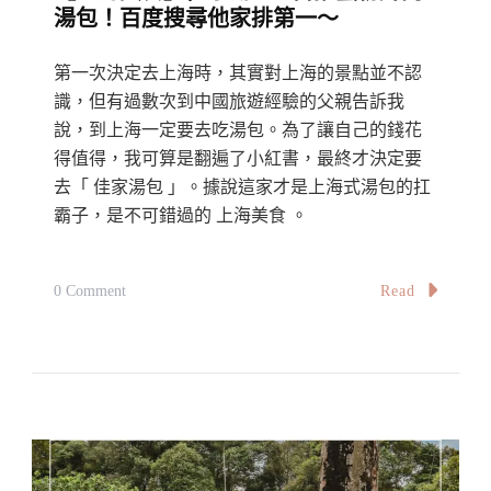
湯包！百度搜尋他家排第一～
餐
館
第一次決定去上海時，其實對上海的景點並不認
·
識，但有過數次到中國旅遊經驗的父親告訴我
保
說，到上海一定要去吃湯包。為了讓自己的錢花
留
得值得，我可算是翻遍了小紅書，最終才決定要
傳
去「 佳家湯包 」。據說這家才是上海式湯包的扛
霸子，是不可錯過的 上海美食 。
統
的
美
On
Read
0 Comment
好
【上
滋
海
味
美
食】
佳
家