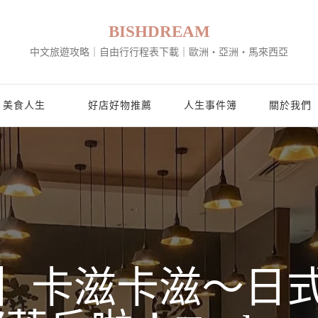
BISHDREAM
中文旅遊攻略｜自由行行程表下載｜歐洲・亞洲・馬來西亞
美食人生
好店好物推薦
人生事件簿
關於我們
】卡滋卡滋～日