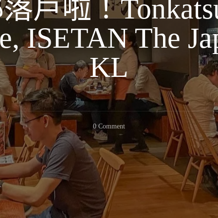
戶啦！Tonkatsu 
e, ISETAN The Ja
KL
On
0 Comment
【吉
隆
坡】
卡
滋
卡