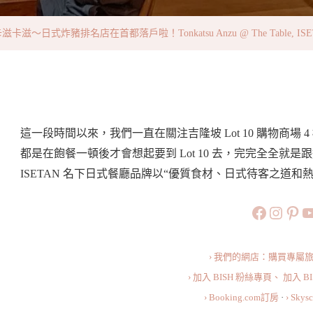
滋
～
～日式炸豬排名店在首都落戶啦！Tonkatsu Anzu @ The Table, ISETAN T
日
式
炸
豬
排
這一段時間以來，我們一直在關注吉隆坡 Lot 10 購物商場 4 
名
都是在飽餐一頓後才會想起要到 Lot 10 去，完完全全就是跟這
店
ISETAN 名下日式餐廳品牌以“優質食材、日式待客之道
在
https://
https:
htt
旅行美食小
首
都
落
› 我們的網店：購買專屬
戶
› 加入 BISH 粉絲專頁、
加入 B
啦！
› Booking.com訂房
·
› Sky