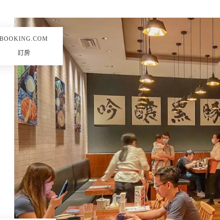
BOOKING.COM
訂房