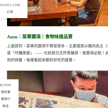
AGODA.COM
訂房
Anzu：菜單選項｜食物味道品質
上面提到，菜單的選項不算是很多，主要還是以豬肉為主（
是「吟釀黑豚」 —— 也就是日式炸黑豬排，我覺得必點
他的拼盤，每樣看起來都好好吃的感覺。
KLOOK
預定優
惠旅行
商品