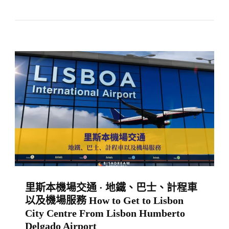
萄
牙】
里
斯
本
周
邊
好
玩
城
市
小
里斯本機場交通 · 地鐵、巴士、計程車
鎮
以及機場服務 How to Get to Lisbon
｜
City Centre From Lisbon Humberto
一
Delgado Airport