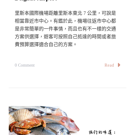
日
遊
里斯本國際機場距離里斯本東北 7 公里，可說是
行
相當靠近市中心。有鑑於此，機場往返市中心都
是非常簡單的一件事情，而且也有不一樣的交通
程
方案供選擇，遊客可按照自己抵達的時間或者旅
推
費預算選擇適合自己的方案。
薦
Beautiful
Towns
On
Read
0 Comment
Around
里
Lisbon
斯
That
本
Make
機
Good
場
Day
交
Trips
通
·