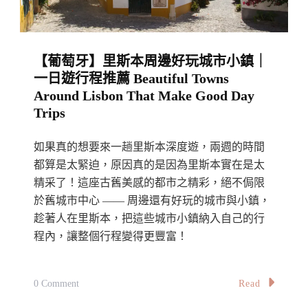
表
The
Complete
【葡萄牙】里斯本周邊好玩城市小鎮｜
8-
一日遊行程推薦 Beautiful Towns
Day
Around Lisbon That Make Good Day
Itinerary
Trips
In
Portugal〉
如果真的想要來一趟里斯本深度遊，兩週的時間
中
都算是太緊迫，原因真的是因為里斯本實在是太
精采了！這座古舊美感的都市之精彩，絕不侷限
於舊城市中心 —— 周邊還有好玩的城市與小鎮，
趁著人在里斯本，把這些城市小鎮納入自己的行
程內，讓整個行程變得更豐富！
On
Read
0 Comment
【葡