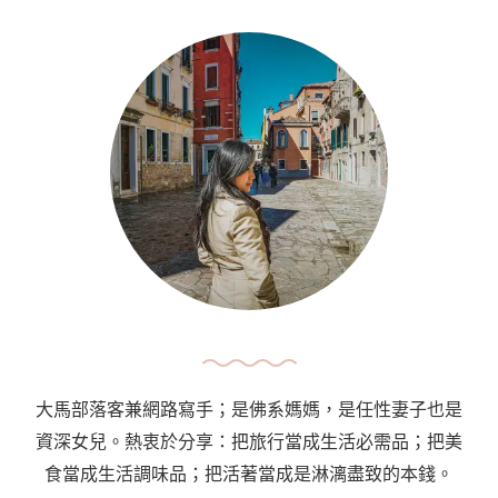
行
Get
的
To
味
Lisbon
道：
City
海
Centre
鮮
From
（貳）
Lisbon
Taste
Humberto
Of
Delgado
A
Airport
Journey:
Seafood
(II)
大馬部落客兼網路寫手；是佛系媽媽，是任性妻子也是
資深女兒。熱衷於分享：把旅行當成生活必需品；把美
食當成生活調味品；把活著當成是淋漓盡致的本錢。