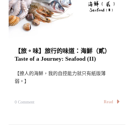
地
鐵、
巴
士、
計
【旅。味】旅行的味道：海鮮（貳）
程
Taste of a Journey: Seafood (II)
車
以
【撩人的海鮮，我的自控能力就只有紙版薄
及
弱。】
機
場
On
Read
0 Comment
服
【旅。
務
味】
How
旅
To