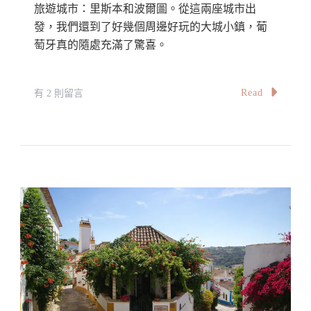
旅遊城市：里斯本和波爾圖。從這兩座城市出
發，我們還到了好幾個周邊好玩的大城小鎮，葡
萄牙真的隨處充滿了驚喜。
在
Read
有 2 則留言
〈葡
萄
牙
自
由
行
8
天
行
程