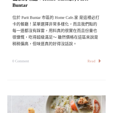
是
Buntar
爆
款
位於 Parit Buntar 市區的 Home Cafe.家 是這裡必打
美
卡的餐廳！菜單選擇非常多樣化，而且我們點的
食
每一道都沒有踩雷，用料真的很實在而且份量也
很慷慨，吃得超級滿足～ 雖然價格在這區來說是
What
稍稍偏高，但味道真的好得沒話說。
To
Eat
At
On
Read
0 Comment
Granny’s
【巴
Mansion,
里
SS2
文
打】
用
料
就