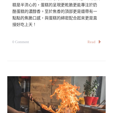
群
糕是半流心的，蛋糕的呈現更乾脆更能專注於奶
酪蛋糕的濃醇香。至於焦香的頂部更是還帶有一
茶
點點的焦脆口感，與蛋糕的綿密配合起來更是直
室
接好吃上天！
Kedai
Kopi
Lok
On
Read
0 Comment
Khoon
【檳
At
城】
Balik
天
Pulau
花
板
級
別
的
巴