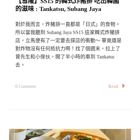
【雪隆】SS15 的韓式炸豬排 吃出韓國
魚
的滋味 : Tankatsu, Subang Jaya
米
粉
對於我而言，炸豬排一直都是「日式」的食物。
的
所以當我聽到 Subang Jaya SS15 這家韓式炸豬排
創
店，立馬便有了一定要去探店的衝動～ 畢竟還是
意
對炸物沒有任何抵抗力啊！找了個週末，拉上了
吃
曾先生和小傢伙，開了半小時的車到 Tankatsu
去。
法
～
Gerai
On
Read
0 Comment
Makanan
【雪
Norway
隆】
Salmon
SS15
Fish,
的
Jinjang
韓
Selatan