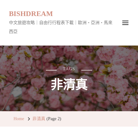
BISHDREAM
中文旅遊攻略｜自由行行程表下載｜歐洲・亞洲・馬來
西亞
TAGS
非清真
Home
非清真
(Page 2)