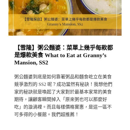
南
洋
美
食
在
【雪隆】粥公麵婆：菜單上幾乎每款都
臥
是爆款美食 What to Eat at Granny’s
虎
Mansion, SS2
藏
龍
粥公麵婆到底是如何靠著粥品和麵食屹立在美食
的
競爭激烈的 SS2 呢？成功當然有秘訣！我想他們
美
家的秘訣就是喚起了大家對於最基本家常的美食
期待，讓顧客瞬間掉入「原來粥也可以那麼好
食
吃」的漩渦裡。而且每樣價格實惠，是這一區不
之
可多得的小餐館。我們超推薦！
都
發