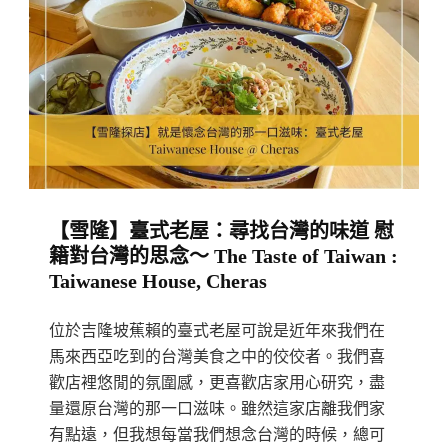
式
炸
豬
排
吃
出
韓
國
【雪隆】臺式老屋：尋找台灣的味道 慰
的
籍對台灣的思念～ The Taste of Taiwan :
滋
Taiwanese House, Cheras
味
:
位於吉隆坡蕉賴的臺式老屋可說是近年來我們在
Tankatsu,
馬來西亞吃到的台灣美食之中的佼佼者。我們喜
Subang
歡店裡悠閒的氛圍感，更喜歡店家用心研究，盡
量還原台灣的那一口滋味。雖然這家店離我們家
Jaya
有點遠，但我想每當我們想念台灣的時候，總可