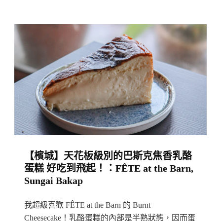
House,
統
Cheras
小
食
做
得
好
比
山
珍
海
【檳城】天花板級別的巴斯克焦香乳酪
味
蛋糕 好吃到飛起！：FÊTE at the Barn,
更
Sungai Bakap
誘
人！：
我超級喜歡 FÊTE at the Barn 的 Burnt
樂
Cheesecake！乳酪蛋糕的內部是半熟狀態，因而蛋