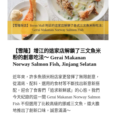
像
媽
媽
一
樣
實
【雪隆】增江的這家店解鎖了三文魚米
在
粉的創意吃法～ Gerai Makanan
吃
Norway Salmon Fish, Jinjang Selatan
出
家
近年來，許多魚頭米粉店家更發揮了無限創意，
的
從湯底、配料、選用的食材等不斷找出新意新搭
味
配，迎合了食客們「追求新鮮感」的心態。我們
今天紀錄的這一間 Gerai Makanan Norway Salmon
道：
Fish 不但選用了比較高級的挪威三文魚，還大膽
Home
地推出了創新口味，誠意滿滿～
Cafe.