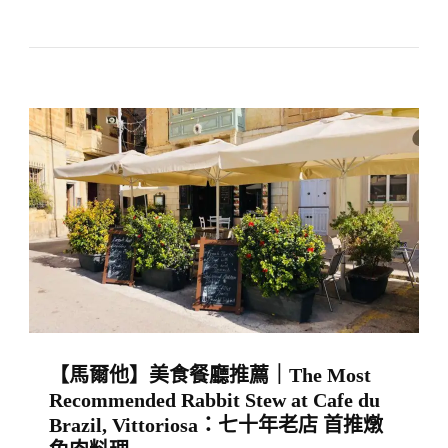
【馬
Barn,
爾
Sungai
他】
Bakap
亞
洲
風
味
小
餐
館
推
薦
｜
【馬爾他】美食餐廳推薦｜The Most
Noodle
Recommended Rabbit Stew at Cafe du
Box
Brazil, Vittoriosa：七十年老店 首推燉
By