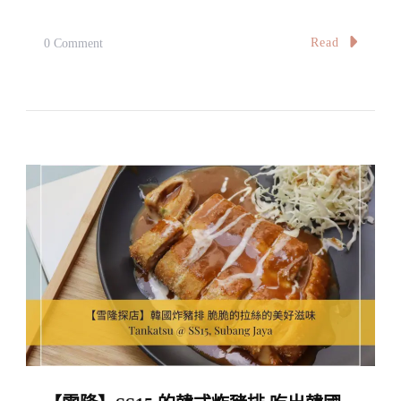
家
,
On
Read
0 Comment
Parit
【雪
Buntar
隆】
增
江
的
這
家
店
解
鎖
了
三
文