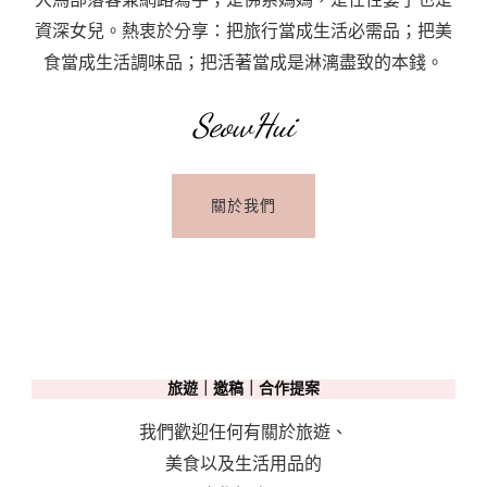
年
資深女兒。熱衷於分享：把旅行當成生活必需品；把美
老
食當成生活調味品；把活著當成是淋漓盡致的本錢。
店
SeowHui
首
推
燉
關於我們
兔
肉
料
理
旅遊｜邀稿｜合作提案
我們歡迎任何有關於旅遊、
美食以及生活用品的