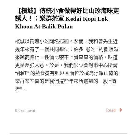
道
【檳城】傳統小食做得好比山珍海味更
慰
誘人！：樂群茶室 Kedai Kopi Lok
籍
Khoon At Balik Pulau
對
台
檳城以街邊小吃聞名遐邇。然而，我和曾先生近
灣
幾年來有了一個共同想法：許多“必吃” 的攤販越
的
來越商業化，性價比攀不上貴森森的價格，味道
更是差強人意。於是，我們很少會對市中心所謂
思
“網紅” 的熟食攤有興趣。而位於檳島浮羅山背的
念
樂群茶室真的是我們這些年來所遇到的一股 “清
～
流”。
The
Taste
Of
On
Read
0 Comment
Taiwan
【檳
:
城】
Taiwanese
傳