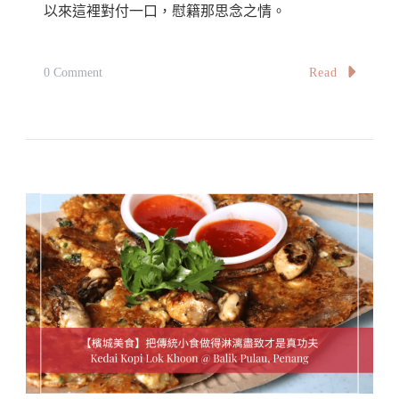
以來這裡對付一口，慰籍那思念之情。
On
Read
0 Comment
【雪
隆】
臺
式
老
屋：
尋
找
台
灣
的
味