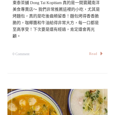
東泰茶舖 Dong Tai Kopitiam 真的是一間寶藏南洋
美食專賣店～ 我們非常推薦這裡的小吃，尤其是
烤麵包，真的是吃後齒頰留香！麵包烤得香香脆
脆的，咖椰醬和牛油給得非常大方，每一口都是
至高享受！下次要是還有經過，肯定還會再光
顧。
On
Read
0 Comment
【怡
保】
東
泰
茶
舖：
憑
著