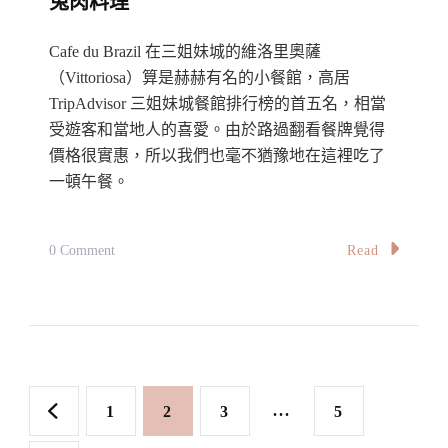
兔肉料理
Medasia：
來
Cafe du Brazil 在三姐妹城的維洛里奧薩
一
（Vittoriosa）算是赫赫有名的小餐館，高居
TripAdvisor 三姐妹城餐館排行榜的首五名，相當
份
受遊客和當地人的喜愛。由於路過翻看餐牌覺得
超
價格很實惠，所以我們也毫不猶豫地在這裡吃了
有
一頓午餐。
鑊
氣
的
On
Read
0 Comment
炒
【馬
飯！
爾
他】
美
文
食
Page
Page
Page
...
Page
1
2
3
5
餐
章