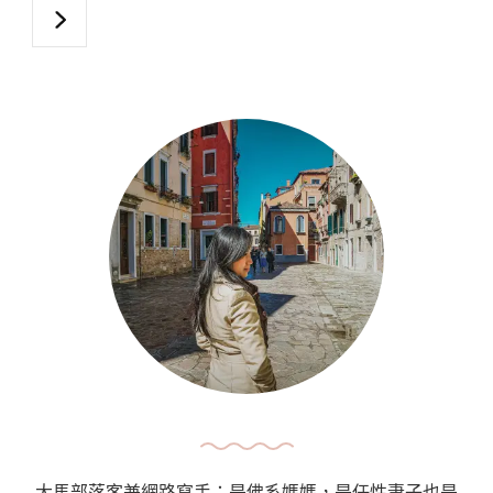
廳
分
推
頁
薦
｜
The
Most
Recommended
Rabbit
Stew
At
Cafe
Du
Brazil,
Vittoriosa：
七
十
大馬部落客兼網路寫手；是佛系媽媽，是任性妻子也是