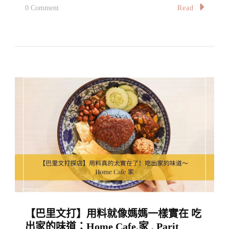
光
On
Read
0 Comment
發
【雪
熱！
隆】
The
粥
Flavourful
公
And
麵
Appetising
婆：
Food
菜
At
單
Dong
上
Tai
幾
Kopitiam,
乎
Ipoh
每
款
【巴里文打】用料就像媽媽一樣實在 吃
都
出家的味道：Home Cafe.家 , Parit