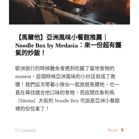
斯
克
焦
香
【馬爾他】亞洲風味小餐館推薦｜
乳
Noodle Box by Medasia：來一份超有鑊
酪
氣的炒飯！
蛋
糕
歐洲旅行的時候難免會遇到吃膩了當地食物的
好
moment，這個時候亞洲風味的小炒店就成了救
吃
贖！我們這次帶著小傢伙一起旅遊馬爾他，也一
直在尋找適合他口味的食物，而這間在斯利馬
到
（Sliema）大街的 Noodle Box 可說是亞洲小餐館
飛
裡的佼佼者了！
起！：
FÊTE
At
On
Read
0 Comment
The