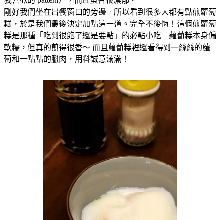
我喜歡的 pattern），而且蛋香很濃郁。
剛好我們坐在出餐窗口的旁邊，所以看到很多人都有點煎蘿蔔
糕，於是我們最後決定加點這一道。完全不後悔！這個煎蘿蔔
糕是那種「吃到很飽了還是要點」的必點小吃！蘿蔔糕本身偏
軟糯，但真的煎得很香～ 而且蘿蔔糕裡還看得到一絲絲的蘿
蔔和一點點的臘肉，用料誠意滿滿！