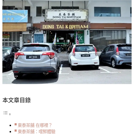
的
美
食
之
都
發
光
發
熱！
The
Flavourful
and
Appetising
Food
at
Dong
本文章目錄
Tai
Kopitiam,
Ipoh
東泰茶舖 在哪裡？
東泰茶舖：嚐鮮體驗