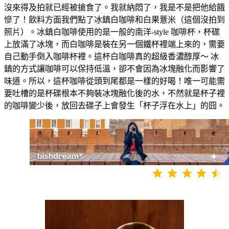
沒來得及拍就已經被搶食了。我就納悶了，我是不是把他給餓
慘了！飲料方面我們點了冰鎮白咖啡和白果薏米（這個沒拍到
照片）。冰鎮白咖啡使用的是一般的南洋-style 咖啡杯，杯碟
上放滿了冰塊，而白咖啡是裝在另一個鐵杯裡端上來的，需要
自己動手倒入咖啡杯裡。這杯白咖啡真的超級香濃醇厚～ 冰
鎮的方式讓咖啡可以保持低溫，卻不會因為冰塊融化而影響了
味道。所以，這杯咖啡從頭到尾都是一樣的好喝！唯一可能需
要吐槽的是杯碟根本不夠裝冰塊融化後的水，不然就是杯子裡
的咖啡變少後，放回去碟子上會發生「杯子浮在水上」的囧。
⭐
⭐
⭐
⭐
⭐