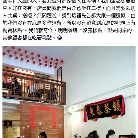
些等待入座的人。看到還有好幾個人在等候，我們差點想要放
棄。好在沒有。店員問我們是否介意坐在二樓，而且需要跟別
人共桌：搭檯？無問題啦！說到這裡先告訴大家一個遺憾：由
於我們沒有在底層多作逗留，所以沒有留意到底層的吧檯上有
擺賣糕點～ 我們就奇怪，明明餐牌上沒有糕點，但是同桌的
其他顧客都在吃著糕點。😭