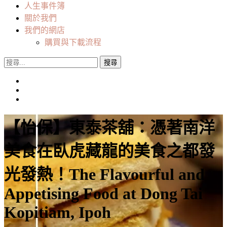
人生事件簿
關於我們
我們的網店
購買與下載流程
搜
尋
關
鍵
字:
【怡保】東泰茶舖：憑著南洋
美食在臥虎藏龍的美食之都發
光發熱！The Flavourful and
Appetising Food at Dong Tai
Kopitiam, Ipoh