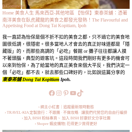
on
0 Comment
【怡
Home
美食人生
馬來西亞-其他地區
【怡保】東泰茶舖：憑著
保】
南洋美食在臥虎藏龍的美食之都發光發熱！The Flavourful and
Appetising Food at Dong Tai Kopitiam, Ipoh
東
泰
我一直認為怡保是個不折不扣的美食之都，只不過它的美食地
茶
圖很低調，很隱密。很多當地人才會去的真正好味道都是「隱
舖：
藏版」的，而那些高調的「必吃」餐館 or 攤子往往都讓人摸
憑
不著頭腦，典型的遊客坑。這段時間我們剛好有更多的機會可
著
以來到怡保，為了給當地的真正美食來個大平反，我們決定一
南
個「必吃」都不去，就去那些口碑好的，比如說這篇分享的
洋
東泰茶舖 Dong Tai Kopitiam
Ipoh.
美
食
https://www.facebook.com/b
https://www.instagram.co
https://www.pinteres
旅行美食小短片
TikTok
在
臥
› 網主小紅書｜追蹤
最新
限時動態
虎
› TRAVEL-KIA 定製旅行：不跟團 · 不做攻略 · 讓我們代勞您的自由行編排
› 加入 BISH 粉絲專頁、
加入 BISH 好康好文分享社團
藏
› Shopee 蝦皮購物| 花得更少買得更好
龍