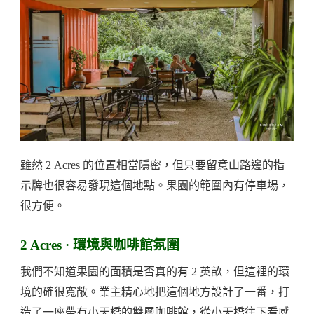
這
樣
子
的！
2
Acres:
A
Hidden
雖然 2 Acres 的位置相當隱密，但只要留意山路邊的指
Cafe
示牌也很容易發現這個地點。果園的範圍內有停車場，
Within
很方便。
A
Durian
2 Acres · 環境與咖啡館氛圍
Orchard
我們不知道果園的面積是否真的有 2 英畝，但這裡的環
In
境的確很寬敞。業主精心地把這個地方設計了一番，打
Balik
造了一座帶有小天橋的雙層咖啡館，從小天橋往下看感