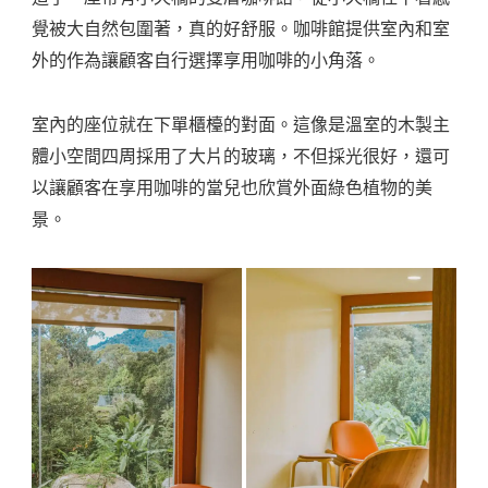
Pulau
覺被大自然包圍著，真的好舒服。咖啡館提供室內和室
外的作為讓顧客自行選擇享用咖啡的小角落。
室內的座位就在下單櫃檯的對面。這像是溫室的木製主
體小空間四周採用了大片的玻璃，不但採光很好，還可
以讓顧客在享用咖啡的當兒也欣賞外面綠色植物的美
景。