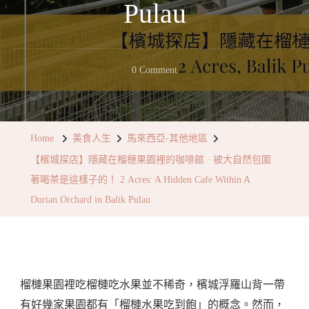
Pulau
On
0 Comment
【檳
城
探
Home
美食人生
馬來西亞-其他地區
店】
【檳城探店】隱藏在榴槤果園裡的咖啡館 · 被大自然包圍
隱
著喝茶是這樣子的！ 2 Acres: A Hidden Cafe Within A
藏
Durian Orchard in Balik Pulau
在
榴
槤
果
榴槤果園裡吃榴槤吃水果並不稀奇，檳城浮羅山背一帶
園
有好幾家果園都有「榴槤水果吃到飽」的概念。然而，