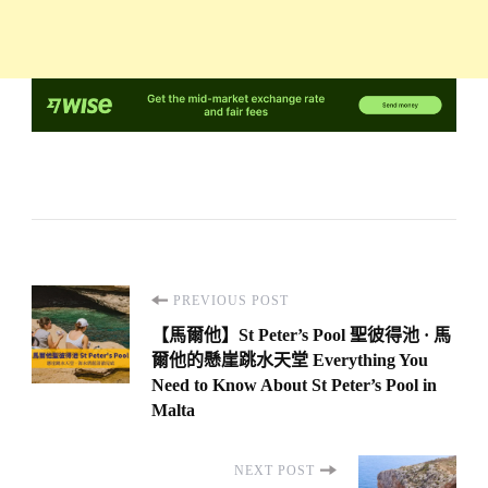
Post
PREVIOUS POST
Navigation
【馬爾他】St Peter’s Pool 聖彼得池 · 馬
爾他的懸崖跳水天堂 Everything You
Need to Know About St Peter’s Pool in
Malta
NEXT POST