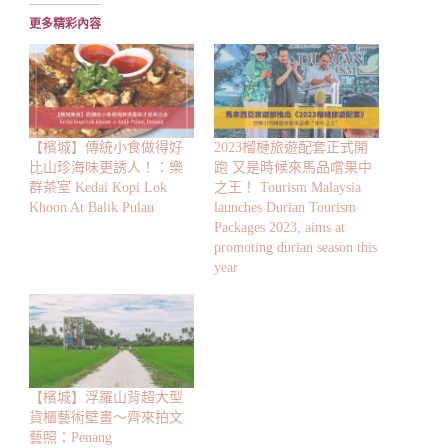
入...
更多精彩內容
【檳城】傳統小食做得好
2023榴槤旅遊配套正式開
比山珍海味更誘人！：樂
跑 又是時候來馬品嚐果中
群茶室 Kedai Kopi Lok
之王！ Tourism Malaysia
Khoon At Balik Pulau
launches Durian Tourism
Packages 2023, aims at
promoting durian season this
year
【檳城】浮羅山背超大型
貨櫃藝術壁畫～齊來拍文
藝照：Penang