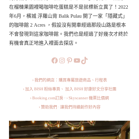
裡
在榴槤果園裡喝咖啡吃蛋糕是不是就標新立異了！2022
的
年6月，檳城 浮羅山背 Balik Pulau 開了一家「隱藏式」
咖
的咖啡館 2 Acres ，假設沒有開車經過那段山路是根本
啡
不會發現到這家咖啡館。我們也是經過了好幾次才終於
館
有機會真正地進入裡面去探店。
·
被
https://www.facebook.com/b
https://www.instagram.co
https://www.pinteres
旅行美食小短片
TikTok
大
自
› 我們的網店：購買專屬旅遊商品、行程表
然
› 加入 BISH 粉絲專頁、
加入 BISH 好康好文分享社團
包
› Booking.com訂房
·
› Skyscanner 機票比價網
圍
› 贊助我們 · 讓我們持續創作好內容
著
喝
茶
是