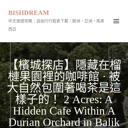
BISHDREAM
中文旅遊攻略｜自由行行程表下載｜歐洲・亞洲・馬來
西亞
【檳城探店】隱藏在榴
槤果園裡的咖啡館 · 被
大自然包圍著喝茶是這
樣子的！ 2 Acres: A
Hidden Cafe Within A
Durian Orchard in Balik