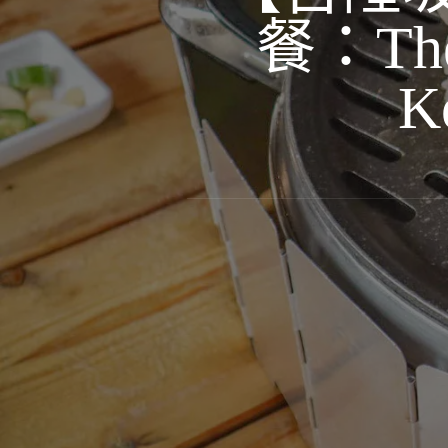
餐：The 
K