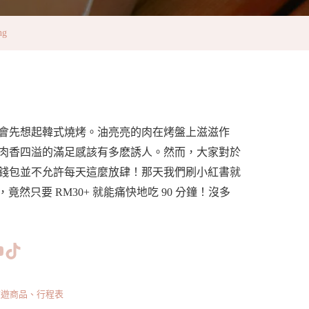
ng
會先想起韓式燒烤。油亮亮的肉在烤盤上滋滋作
肉香四溢的滿足感該有多麽誘人。然而，大家對於
錢包並不允許每天這麼放肆！那天我們刷小紅書就
竟然只要 RM30+ 就能痛快地吃 90 分鐘！沒多
www.facebook.com/bishdream
//www.instagram.com/bishdream/
ps://www.pinterest.com/BISHDREAM/
短片
TikTok
旅遊商品、行程表