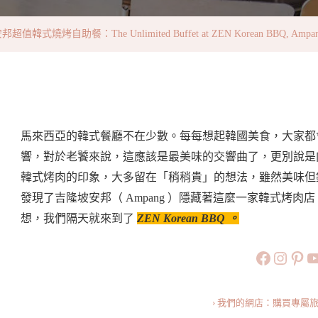
韓
式
韓式燒烤自助餐：The Unlimited Buffet at ZEN Korean BBQ, Ampa
燒
烤
自
助
餐：
馬來西亞的韓式餐廳不在少數。每每想起韓國美食，大家都
The
響，對於老饕來說，這應該是最美味的交響曲了，更別說是
Unlimited
韓式烤肉的印象，大多留在「稍稍貴」的想法，雖然美味但
Buffet
發現了吉隆坡安邦（ Ampang ）隱藏著這麼一家韓式烤肉店，
At
想，我們隔天就來到了
ZEN Korean BBQ 。
ZEN
https://
https:
htt
旅行美食小
Korean
BBQ,
Ampang
› 我們的網店：購買專屬