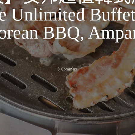
Unlimited Buffet
orean BBQ, Ampa
On
0 Comment
【吉
隆
坡】
安
邦
超
值