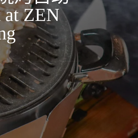
 at ZEN
ng