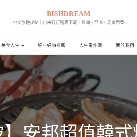
BISHDREAM
中文旅遊攻略｜自由行行程表下載｜歐洲・亞洲・馬來西亞
美食人生
好店好物推薦
人生事件簿
關於我們
坡】安邦超值韓式