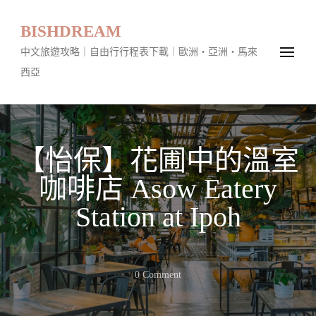
BISHDREAM
中文旅遊攻略｜自由行行程表下載｜歐洲・亞洲・馬來
西亞
【怡保】花圃中的溫室
咖啡店 Asow Eatery
Station at Ipoh
On
0 Comment
【怡
保】