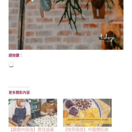
請按讚：
正
在
載
入...
更多精彩內容
【霹靂州探店】實兆遠最
【怡保探店】中國爆紅甜