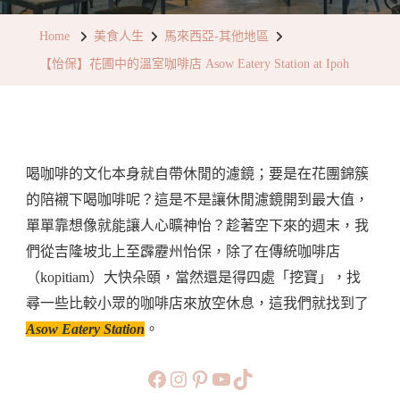
花
Home
美食人生
馬來西亞-其他地區
圃
【怡保】花圃中的溫室咖啡店 Asow Eatery Station at Ipoh
中
的
溫
室
喝咖啡的文化本身就自帶休閒的濾鏡；要是在花團錦簇
咖
的陪襯下喝咖啡呢？這是不是讓休閒濾鏡開到最大值，
啡
單單靠想像就能讓人心曠神怡？趁著空下來的週末，我
店
們從吉隆坡北上至霹靂州怡保，除了在傳統咖啡店
Asow
（kopitiam）大快朵頤，當然還是得四處「挖寶」，找
Eatery
尋一些比較小眾的咖啡店來放空休息，這我們就找到了
Station
Asow Eatery Station
。
At
Ipoh
https://www.facebook.com/b
https://www.instagram.co
https://www.pinteres
旅行美食小短片
TikTok