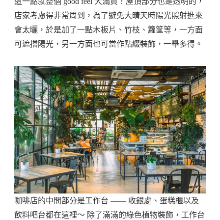
這一點就整個 good feel 大滿貫！屋頂部分也是透明的，
店家考慮得非常周到，為了避免大晴天時陽光照射進來
會太曬，於是加了一點木板片、竹枝、籮筐等，一方面
可遮擋陽光，另一方面也可當作點綴裝飾，一舉多得。
咖啡店的中間部分是工作台 —— 收銀處、蛋糕櫃以及
飲料吧台都在這裡～ 除了滿滿的綠色植物裝飾，工作台