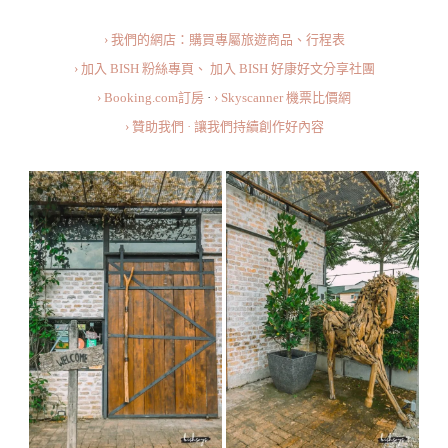
› 我們的網店：購買專屬旅遊商品、行程表
› 加入 BISH 粉絲專頁、
加入 BISH 好康好文分享社團
› Booking.com訂房
·
› Skyscanner 機票比價網
› 贊助我們 · 讓我們持續創作好內容