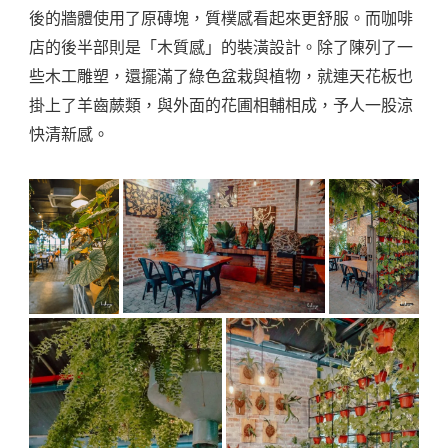
後的牆體使用了原磚塊，質樸感看起來更舒服。而咖啡
店的後半部則是「木質感」的裝潢設計。除了陳列了一
些木工雕塑，還擺滿了綠色盆栽與植物，就連天花板也
掛上了羊齒蕨類，與外面的花圃相輔相成，予人一股涼
快清新感。