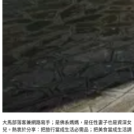
大馬部落客兼網路寫手；是佛系媽媽，是任性妻子也是資深女
兒。熱衷於分享：把旅行當成生活必需品；把美食當成生活調