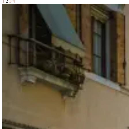
Page
Page
Page
Page
1
2
3
4
文
隆】
5
章
星
美
分
食
頁
3
星
價
錢
實
在
好
吃
平
民
西
餐：
The
Quality
Speaks