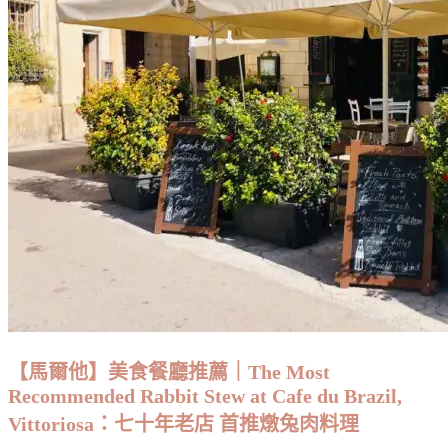
營
業
就
大
排
長
龍
的
魷
魚
炒
麵：
Hameed
Pata
Mee
Sotong,
【馬爾他】美食餐廳推薦｜The Most
Padang
Recommended Rabbit Stew at Cafe du Brazil,
Kota
Lama,
Vittoriosa：七十年老店 首推燉兔肉料理
Penang