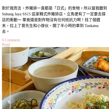
對於我而言，炸豬排一直都是「日式」的食物。所以當我聽到
Subang Jaya SS15 這家韓式炸豬排店，立馬便有了一定要去探
店的衝動～ 畢竟還是對炸物沒有任何抵抗力啊！找了個週
末，拉上了曾先生和小傢伙，開了半小時的車到 Tankatsu
去。
on
0 Comment
Read
【雪
隆】
SS15
的
韓
式
炸
豬
排
吃
出
韓