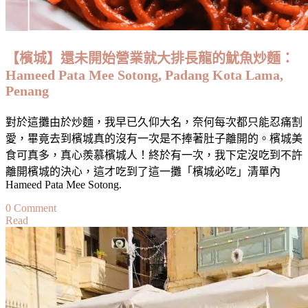
的
思
念
【檳城】還未開始營業就大排長龍的魷魚炒麵：
～
Hameed Pata Mee Sotong, Padang Kota Lama,
The
Penang
Taste
of
Taiwan
對於這攤由於炒麵，我早已久仰大名，奈何每次都只能忍痛割
:
愛，畢竟去到檳城真的沒有一次是不捧著肚子離開的。檳城美
Taiwanese
House,
食可真多，真心羨慕檳城人！終於有一次，我下定沒吃到不許
Cheras
離開檳城的決心，這才吃到了這一攤「檳城必吃」清單內
Hameed Pata Mee Sotong.
on
0 Comment
Read
【檳
城】
還
未
開
始