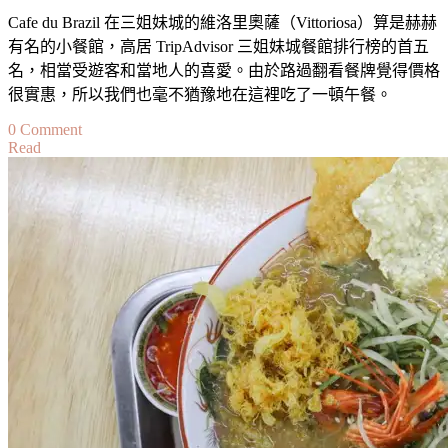
Cafe du Brazil 在三姐妹城的維洛里奧薩（Vittoriosa）算是赫赫
有名的小餐館，高居 TripAdvisor 三姐妹城餐館排行榜的首五
名，相當受遊客和當地人的喜愛。由於路過翻看餐牌覺得價格
很實惠，所以我們也毫不猶豫地在這裡吃了一頓午餐。
on
0 Comment
Read
【馬
爾
他】
美
食
餐
廳
推
薦
｜
The
Most
Recommended
Rabbit