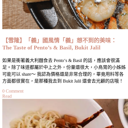
海
風
用
餐
最
愜
【雪隆】「義」國風情「義」想不到的美味：
意
The Taste of Pento’s & Basil, Bukit Jalil
的
享
如果是衝著義大利麵食去 Pento‘s & Basil 的話，應該會很滿
受
足。除了味道都屬於中上之外，份量還很大，小鳥胃的小姊姊
可能可以 share～ 我認為價格還是非常合理的，畢竟用料等各
方面都很實在，是那種我去到 Bukit Jalil 還會去光顧的店哦！
on
0 Comment
Read
【雪
隆】
「義」
國
風