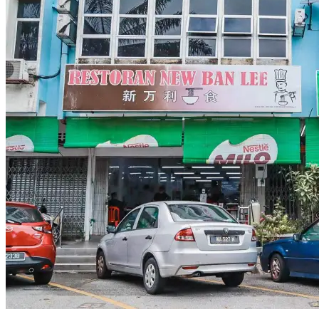
隆】
結
合
各
式
料
理
風
格
的
特
色
混
合
式
拉
麵
館：
福