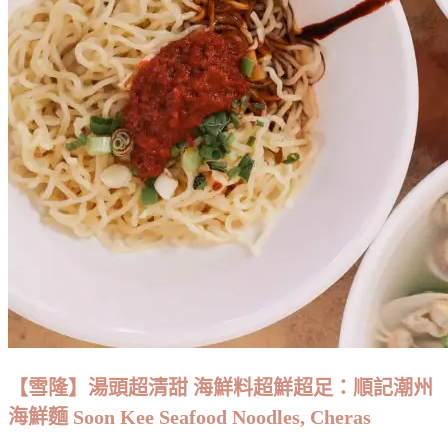
情
「義」
想
不
到
的
美
味：
The
Taste
of
Pento’s
&
Basil,
Bukit
Jalil
【雪隆】湯頭超清甜 海鮮料超鮮超足：順記潮州
海鮮麵 Soon Kee Seafood Noodles, Cheras