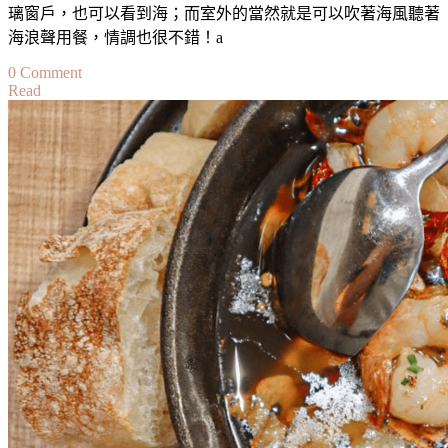
璃窗戶，也可以看到海；而室外的當然就是可以吹著海風聽著
海浪聲用餐，情調也很不錯！a
on
0 Comment
Read
【馬
爾
他】
戈
佐
島
美
食
推
薦
｜
The
Pebbles
Restaurant：
迎
著