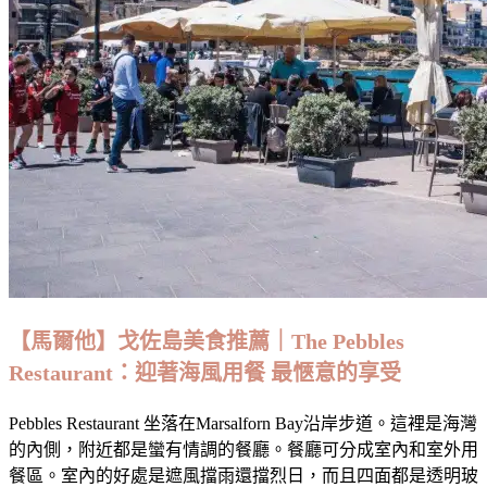
專
賣
店：
新
萬
利
麵
食
New
Ban
Lee
Restaurant,
Kepong
【馬爾他】戈佐島美食推薦｜The Pebbles
Restaurant：迎著海風用餐 最愜意的享受
Pebbles Restaurant 坐落在Marsalforn Bay沿岸步道。這裡是海灣
的內側，附近都是蠻有情調的餐廳。餐廳可分成室內和室外用
餐區。室內的好處是遮風擋雨還擋烈日，而且四面都是透明玻