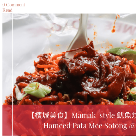
on
0 Comment
Read
【雪
隆】
臺
式
老
屋：
尋
找
台
灣
的
味
道
慰
籍
對
台
灣