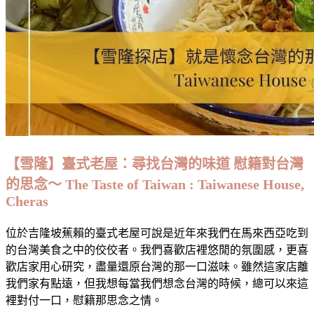
國
的
滋
味
:
Tankatsu,
Subang
Jaya
【雪隆】臺式老屋：尋找台灣的味道 慰籍對台灣
的思念～ The Taste of Taiwan : Taiwanese House,
Cheras
位於吉隆坡蕉賴的臺式老屋可說是近年來我們在馬來西亞吃到
的台灣美食之中的佼佼者。我們喜歡店裡悠閒的氛圍感，更喜
歡店家用心研究，盡量還原台灣的那一口滋味。雖然這家店離
我們家有點遠，但我想每當我們想念台灣的時候，總可以來這
裡對付一口，慰籍那思念之情。