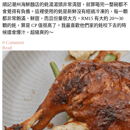
順記潮州海鮮麵店的蚝湯湯頭非常清甜，就算喝完一整碗都不
會覺得有負擔。這裡使用的蚝是新鮮沒有經過冷凍的，每一顆
都非常飽滿、鮮甜，而且份量很大方，RM15 有大約 20～30
顆的蚝，算是 CP 值很高了。我最喜歡他們家的蚝咬下去的時
候還會爆汁，超級爽的～
on
0 Comment
Read
【雪
隆】
湯
頭
超
清
甜
海
鮮
料
超
鮮