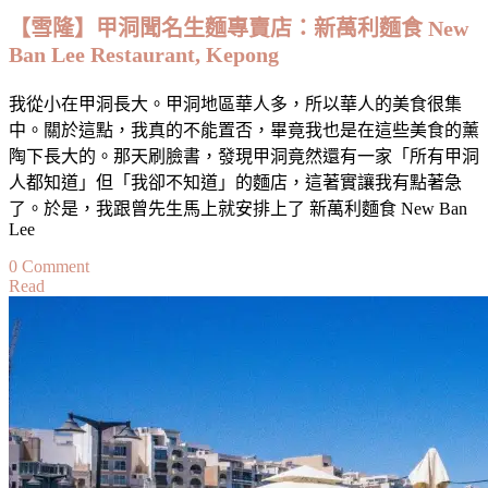
森
【雪隆】甲洞聞名生麵專賣店：新萬利麵食 New
麵
Ban Lee Restaurant, Kepong
鋪
Fusion
我從小在甲洞長大。甲洞地區華人多，所以華人的美食很集
Man
Noodle,
中。關於這點，我真的不能置否，畢竟我也是在這些美食的薰
Jalan
陶下長大的。那天刷臉書，發現甲洞竟然還有一家「所有甲洞
Kuchai
人都知道」但「我卻不知道」的麵店，這著實讓我有點著急
Lama
了。於是，我跟曾先生馬上就安排上了 新萬利麵食 New Ban
Lee
on
0 Comment
Read
【雪
隆】
甲
洞
聞
名
生
麵