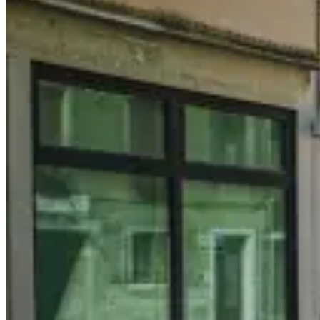
it
at
Watermark
Restaurant,
Taman
P.
Ramlee,
KL