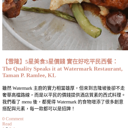
超
足：
順
記
潮
州
海
鮮
麵
【雪隆】5星美食3星價錢 實在好吃平民西餐：
Soon
The Quality Speaks it at Watermark Restaurant,
Kee
Seafood
Taman P. Ramlee, KL
Noodles,
Cheras
雖然 Watermark 主廚的實力相當雄厚，但來到吉隆坡後卻不走
奢華高檔路線，而是以平民的價錢提供酒店質素的西式料理。
我們看了 menu 後，都覺得 Watermark 的食物增添了很多創意
搭配與元素，每一款都可以是招牌！
on
0 Comment
Read
【雪