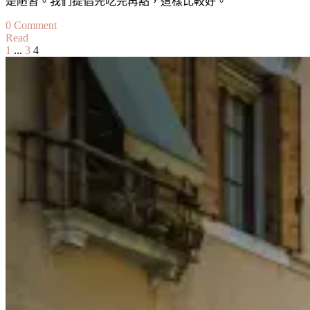
是陋習。我們提倡先吃完再點，這樣比較好。
on
0 Comment
Read
【吉
Page
Page
Page
1
...
3
4
文
隆
坡】
章
安
分
邦
超
頁
值
韓
式
燒
烤
自
助
餐：
The
Unlimited
Buffet
at