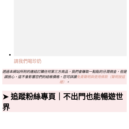
請我們喝珍奶
透過本網站所附的連結訂購任何第三方商品，我們會賺取一點點的分潤佣金，但是
請放心，這不會影響您們的結帳價格。您可詳讀
免責聲明與使用條款（聲明按這
裡）
。
➤ 追蹤粉絲專頁｜不出門也能暢遊世
界