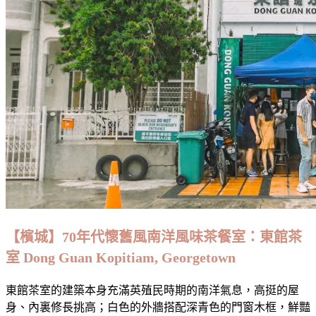
人
氣
｜
德
記
茶
餐
室
Ipoh
Tuck
Kee
Restaurant
【檳城】70年代懷舊風南洋風味茶餐室：東館茶
室 Dong Guan Kopitiam, Georgetown
東館茶室的建築本身充滿英殖民時期的南洋氣息，高挺的屋
身、內裏修長挑高；白色的外牆搭配深青色的門窗木框，鮮豔