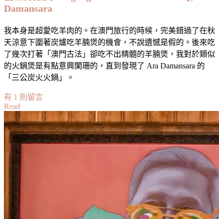
Damansara
我本身是超愛吃羊肉的。在澳門旅行的時候，完美錯過了在秋
天涼意下圍著炭爐吃羊腩煲的機會，不說遺憾是假的。後來吃
了幾次打著「澳門古法」卻吃不出精髓的羊腩煲，我對於類似
的火鍋煲是有點意興闌珊的，直到發現了 Ara Damansara 的
「三公炭火火鍋」。
在
有 1 則留言
Read
〈【雪
隆】
三
公
炭
炉
火
锅
：
澳
門