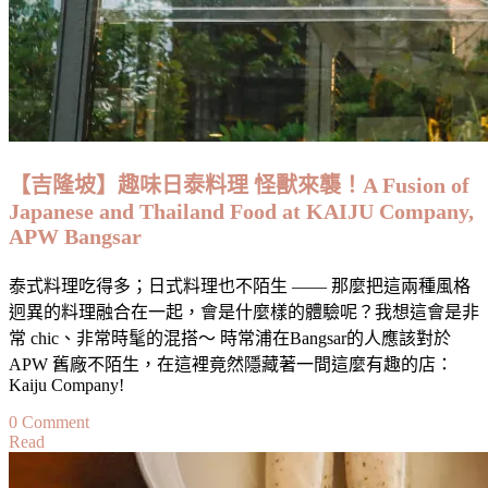
室：
東
館
茶
室
Dong
Guan
Kopitiam,
【吉隆坡】趣味日泰料理 怪獸來襲！A Fusion of
Georgetown〉
Japanese and Thailand Food at KAIJU Company,
中
APW Bangsar
泰式料理吃得多；日式料理也不陌生 —— 那麼把這兩種風格
迥異的料理融合在一起，會是什麼樣的體驗呢？我想這會是非
常 chic、非常時髦的混搭～ 時常浦在Bangsar的人應該對於
APW 舊廠不陌生，在這裡竟然隱藏著一間這麼有趣的店：
Kaiju Company!
on
0 Comment
Read
【吉
隆