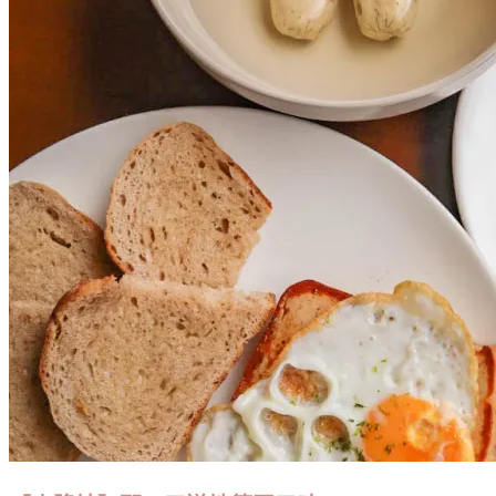
坡】
趣
味
日
泰
料
理
怪
獸
來
襲！
A
Fusion
of
Japanese
and
Thailand
Food
at
KAIJU
Company,