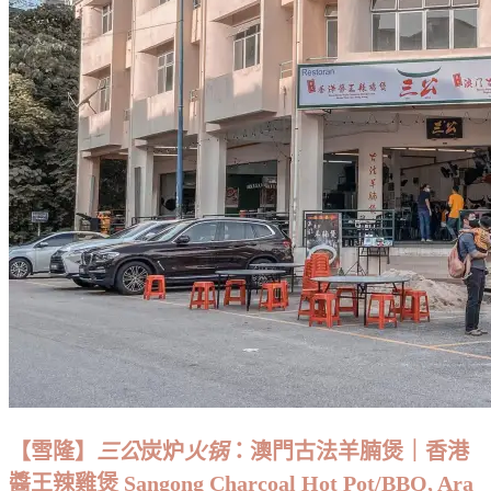
【雪隆】
三公
炭炉
火锅
：澳門古法羊腩煲｜香港
醬王辣雞煲 Sangong Charcoal Hot Pot/BBQ, Ara