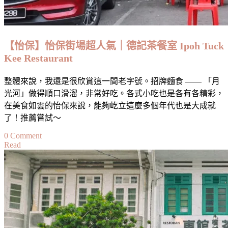
Best
Modern
Malaysia
Cuisine
at
【怡保】怡保街場超人氣｜德記茶餐室 Ipoh Tuck
De.Wan
Kee Restaurant
1958
by
Chef
整體來說，我還是很欣賞這一間老字號。招牌麵食 —— 「月
Wan
光河」做得順口滑溜，非常好吃。各式小吃也是各有各精彩，
@
The
在美食如雲的怡保來說，能夠屹立這麼多個年代也是大成就
Linc
了！推薦嘗試～
KL
on
0 Comment
Read
【怡
保】
怡
保
街
場
超