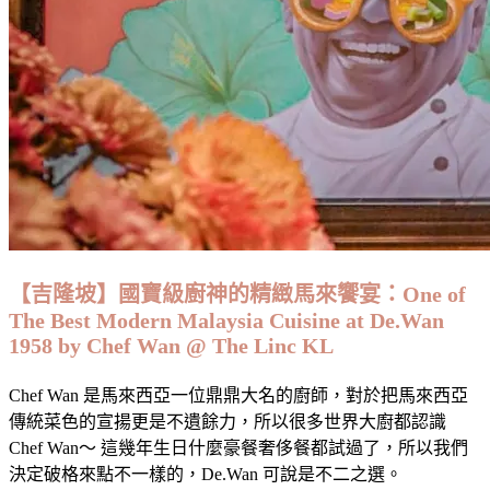
古
法
羊
腩
煲
｜
香
港
醬
王
辣
【吉隆坡】國寶級廚神的精緻馬來饗宴：One of
雞
The Best Modern Malaysia Cuisine at De.Wan
煲
1958 by Chef Wan @ The Linc KL
Sangong
Charcoal
Hot
Chef Wan 是馬來西亞一位鼎鼎大名的廚師，對於把馬來西亞
Pot/BBQ,
傳統菜色的宣揚更是不遺餘力，所以很多世界大廚都認識
Ara
Chef Wan～ 這幾年生日什麼豪餐奢侈餐都試過了，所以我們
Damansara〉
決定破格來點不一樣的，De.Wan 可說是不二之選。
中