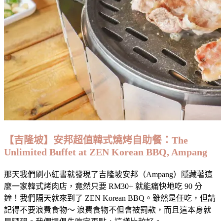
國
口
味：
A
Hidden
Traditional
Artisan
German
Bakery
at
Der
Backmeister
@
Bangsar〉
中
【吉隆坡】安邦超值韓式燒烤自助餐：The
Unlimited Buffet at ZEN Korean BBQ, Ampang
那天我們刷小紅書就發現了吉隆坡安邦（Ampang）隱藏著這
麼一家韓式烤肉店，竟然只要 RM30+ 就能痛快地吃 90 分
鐘！我們隔天就來到了 ZEN Korean BBQ。雖然是任吃，但請
記得不要浪費食物～ 浪費食物不但會被罰款，而且這本身就