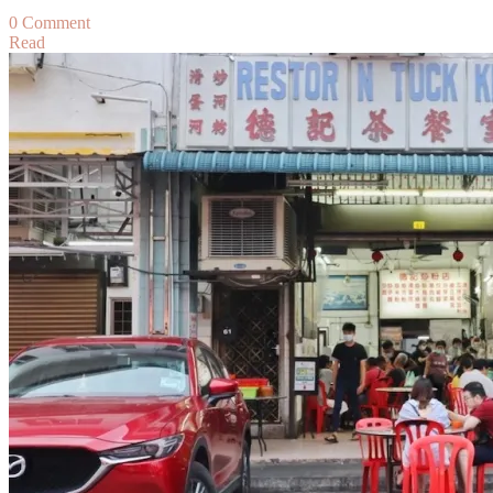
on
0 Comment
Read
【吉
隆
坡】
國
寶
級
廚
神
的
精
緻
馬
來
饗
宴：
One
of
The