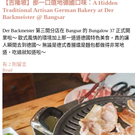
APW
【吉隆坡】那一口道地德國口味：A Hidden
Bangsar
Traditional Artisan German Bakery at Der
Backmeister @ Bangsar
Der Backmeister 第三間分店在 Bangsar 的 Bungalow 37 正式開
業啦～ 歐式風情的環境加上那一道道德國特色美食，真的讓
人瞬間去到德國～ 無論是德式香腸還是麵包都做得非常地
道，吃過就知道啦～
在
有 2 則留言
Read
〈【吉
隆
坡】
那
一
口
道
地
德