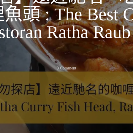
: The Best Cur
toran Ratha Raub
On
0 Comment
【勞
勿
探
店】
遠
近
馳