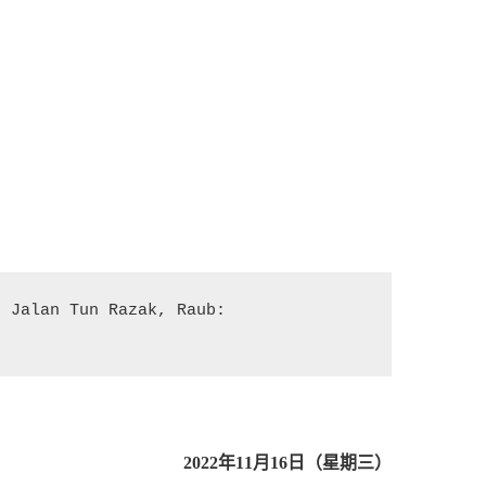
Use Waze to drive to Restoran Ratha Raub, 82 Jalan Tun Razak, Raub: 
2022年11月16日（星期三）