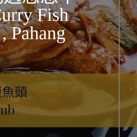
ry Fish
 , Pahang