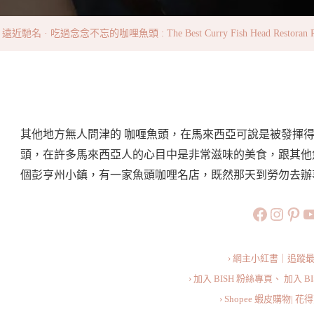
名
·
 · 吃過念念不忘的咖哩魚頭 : The Best Curry Fish Head Restoran Rath
吃
過
念
念
不
其他地方無人問津的 咖喱魚頭，在馬來西亞可說是被發揮
忘
頭，在許多馬來西亞人的心目中是非常滋味的美食，跟其他
的
個彭亨州小鎮，有一家魚頭咖哩名店，既然那天到勞勿去辦
咖
https://
https:
htt
旅行美食小
哩
魚
頭
› 網主小紅書｜追蹤
:
› 加入 BISH 粉絲專頁、
加入 B
The
› Shopee 蝦皮購物|
Best