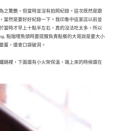
為之驚艷，但當時並沒有拍照紀錄。這次既然是跟
，當然是要好好紀錄一下。我印象中這家店以前並
於當時才早上十點半左右，真的沒法吃太多，所以
g Rendang. 點咖哩魚頭時要提醒負責點餐的大哥說是要大小
靈蓋，還會口袋破洞。
鐵鍋裡，下面還有小火架保溫，端上來的時候還在