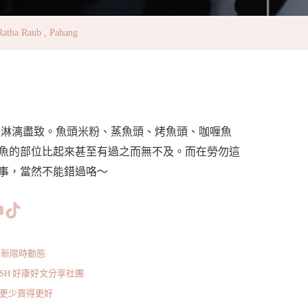
a Raub , Pahang
得淋漓盡致。魚頭米粉、蒸魚頭、烤魚頭、咖喱魚
魚的部位比起來甚至有過之而無不及。而在勞勿這
事，當然不能錯過咯～
www.facebook.com/bishdream
//www.instagram.com/bishdream/
ps://www.pinterest.com/BISHDREAM/
短片
TikTok
最新限時動態
ISH 好康好文分享社團
 花得更少買得更好