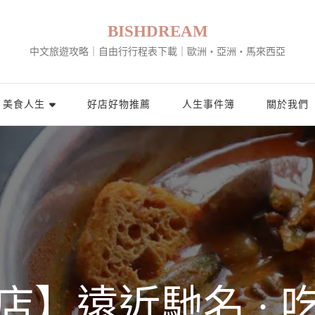
BISHDREAM
中文旅遊攻略｜自由行行程表下載｜歐洲・亞洲・馬來西亞
美食人生
好店好物推薦
人生事件簿
關於我們
店】遠近馳名 · 