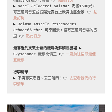
物館有3分鐘步行路程 👉 
點此訂房
▶︎ 
Hotel Falknerei Galina
: 海拔1600米，
可直通滑雪道並從陽光露台上欣賞山脈全景 👉 
點
此訂房
▶︎ 
Jelmon Anstalt Restaurants 
Schneeflucht
: 可享園景，設有直通滑雪場的雪
道 👉 
點此訂房
最靠近列支敦士登的機場為蘇黎世機場
 ▶︎ 
Skyscanner 機票比價王 👉 
一鍵前往搜尋最便
宜機票
行李清單
▶︎ 不再忘東忘西、丟三落四！👉 
去查看我們的行
李清單