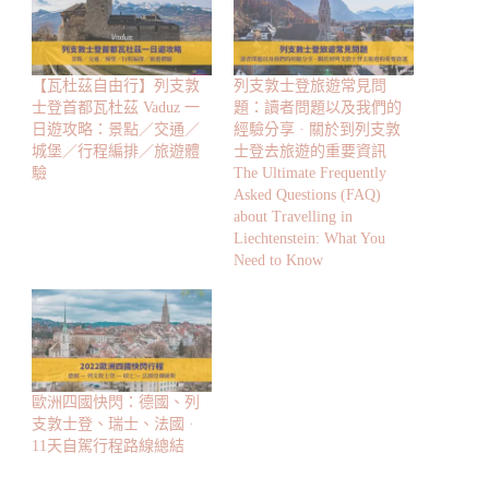
【瓦杜茲自由行】列支敦
列支敦士登旅遊常見問
士登首都瓦杜茲 Vaduz 一
題：讀者問題以及我們的
日遊攻略：景點／交通／
經驗分享 · 關於到列支敦
城堡／行程編排／旅遊體
士登去旅遊的重要資訊
驗
The Ultimate Frequently
Asked Questions (FAQ)
about Travelling in
Liechtenstein: What You
Need to Know
歐洲四國快閃：德國、列
支敦士登、瑞士、法國 ·
11天自駕行程路線總結