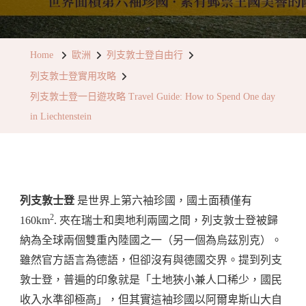
列
支
敦
Home
歐洲
列支敦士登自由行
士
列支敦士登實用攻略
登
列支敦士登一日遊攻略 Travel Guide: How to Spend One day
一
in Liechtenstein
日
遊
攻
略
列支敦士登
是世界上第六袖珍國，國土面積僅有
Travel
2
160km
. 夾在瑞士和奧地利兩國之間，列支敦士登被歸
Guide:
納為全球兩個雙重內陸國之一（另一個為烏茲別克）。
How
雖然官方語言為德語，但卻沒有與德國交界。提到列支
To
敦士登，普遍的印象就是「土地狹小兼人口稀少，國民
Spend
收入水準卻極高」，但其實這袖珍國以阿爾卑斯山大自
One