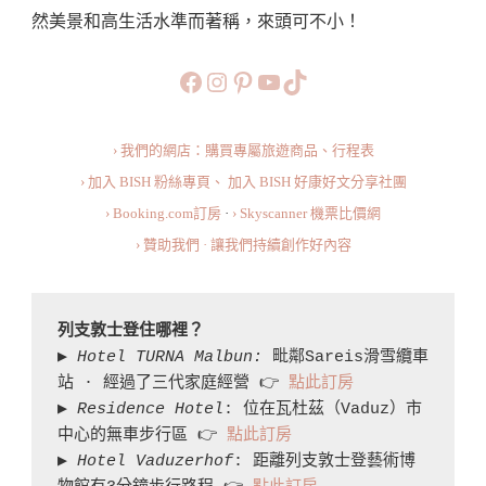
然美景和高生活水準而著稱，來頭可不小！
Day
In
https://www.facebook.com/b
https://www.instagram.co
https://www.pinteres
旅行美食小短片
TikTok
Liechtenstein
› 我們的網店：購買專屬旅遊商品、行程表
› 加入 BISH 粉絲專頁、
加入 BISH 好康好文分享社團
› Booking.com訂房
·
› Skyscanner 機票比價網
› 贊助我們 · 讓我們持續創作好內容
列支敦士登住哪裡？
▶︎ 
Hotel TURNA Malbun: 
毗鄰Sareis滑雪纜車
站 · 經過了三代家庭經營 👉 
點此訂房
▶︎ 
Residence Hotel
: 位在瓦杜茲（Vaduz）市
中心的無車步行區 👉 
點此訂房
▶︎ 
Hotel Vaduzerhof
: 距離列支敦士登藝術博