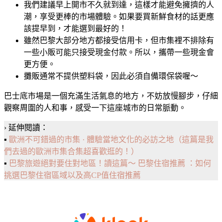
我們建議早上開市不久就到達，這樣才能避免擁擠的人
潮，享受更棒的市場體驗。如果要買新鮮食材的話更應
該提早到，才能選到最好的！
雖然巴黎大部分地方都接受信用卡，但市集裡不排除有
一些小販可能只接受現金付款。所以，攜帶一些現金會
更方便。
攤販通常不提供塑料袋，因此必須自備環保袋喔～
巴士底市場是一個充滿生活氣息的地方，不妨放慢腳步，仔細
觀察周圍的人和事，感受一下這座城市的日常脈動。
› 延伸閱讀：
▪️
歐洲不可錯過的市集 · 體驗當地文化的必訪之地（這篇是我
們去過的歐洲市集合集超喜歡逛的！）
▪️
巴黎旅遊絕對要住對地區！讀這篇～ 巴黎住宿推薦 ：如何
挑選巴黎住宿區域以及高CP值住宿推薦