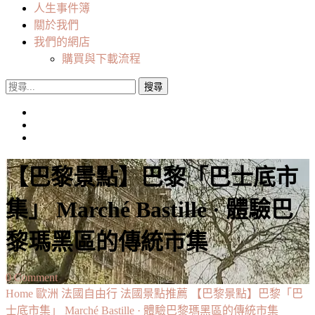
人生事件簿
關於我們
我們的網店
購買與下載流程
搜
尋
關
鍵
字:
【巴黎景點】巴黎「巴士底市
集」 Marché Bastille · 體驗巴
黎瑪黑區的傳統市集
on
0 Comment
【巴
Home
歐洲
法國自由行
法國景點推薦
【巴黎景點】巴黎「巴
黎
士底市集」 Marché Bastille · 體驗巴黎瑪黑區的傳統市集