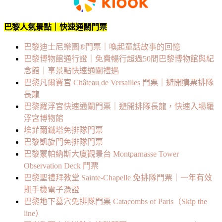
巴黎人氣景點｜快速通關門票
巴黎迪士尼樂園®門票｜喚起童話故事的回憶
巴黎博物館通行證｜免費暢行超過50間巴黎博物館與紀
念館｜享景點快速通關禮遇
巴黎凡爾賽宮 Château de Versailles 門票｜避開購票排隊
長龍
巴黎羅浮宮快速通關門票｜避開排隊長龍，快速入場羅
浮宮博物館
埃菲爾鐵塔免排隊門票
巴黎凱旋門免排隊門票
巴黎蒙帕納斯大廈觀景台 Montparnasse Tower
Observation Deck 門票
巴黎聖禮拜教堂 Sainte-Chapelle 免排隊門票｜一年有效
期手機電子憑證
巴黎地下墓穴免排隊門票 Catacombs of Paris（Skip the
line）