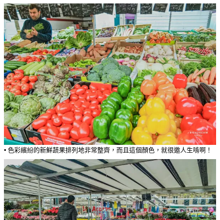
▪️ 色彩繽紛的新鮮蔬果排列地非常整齊，而且這個顏色，就很邀人生啃啊！