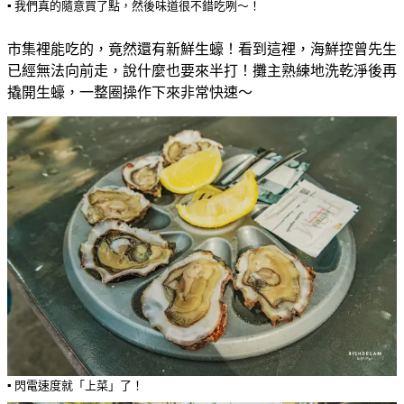
▪️ 我們真的隨意買了點，然後味道很不錯吃咧～！
市集裡能吃的，竟然還有新鮮生蠔！看到這裡，海鮮控曾先生
已經無法向前走，說什麼也要來半打！攤主熟練地洗乾淨後再
撬開生蠔，一整圈操作下來非常快速～
▪️ 閃電速度就「上菜」了！