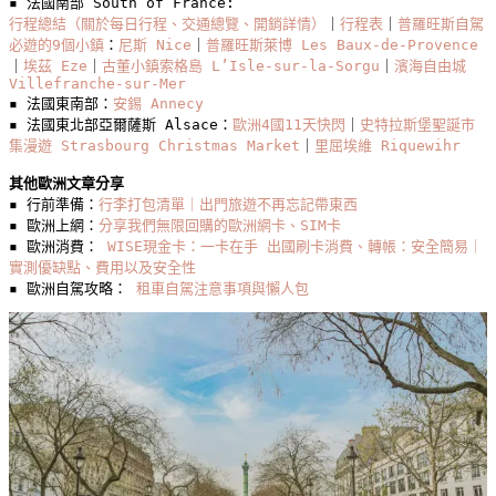
▪️ 法國南部 South of France: 
的
行程總結（關於每日行程、交通總覽、開銷詳情）
｜
行程表
｜
普羅旺斯自駕
傳
必遊的9個小鎮
：
尼斯 Nice
｜
普羅旺斯萊博 Les Baux-de-Provence
統
｜
埃茲 Eze
｜
古董小鎮索格島 L’Isle-sur-la-Sorgu
｜
濱海自由城 
Villefranche-sur-Mer
市
▪️ 法國東南部：
安錫 Annecy
集
▪️ 法國東北部亞爾薩斯 Alsace：
歐洲4國11天快閃
｜
史特拉斯堡聖誕市
集漫遊 Strasbourg Christmas Market
｜
里屈埃維 Riquewihr
其他歐洲文章分享
▪️ 行前準備：
行李打包清單｜出門旅遊不再忘記帶東西
▪️ 歐洲上網：
分享我們無限回購的歐洲網卡、SIM卡
▪️ 歐洲消費： 
WISE現金卡：一卡在手 出國刷卡消費、轉帳：安全簡易｜
實測優缺點、費用以及安全性
▪️ 歐洲自駕攻略： 
租車自駕注意事項與懶人包