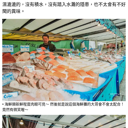
濕漉漉的，沒有積水，沒有踏入水灘的隱患，也不太會有不好
聞的異味。
▪️ 海鮮類新鮮程度肉眼可見～ 然後就是說這個海鮮攤的大哥會不會太配合！
竟然有微笑喔～