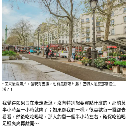
▪️ 回來後看照片，發現有書攤，也有黑膠唱片攤！巴黎人怎麼那麼懂生
活？！
我覺得如果旨在走走逛逛，沒有特別想要買點什麼的，那約莫
半小時至一小時就夠了；如果像我們一樣，很喜歡每一攤都去
看看，然後吃吃喝喝，那大約留一個半小時左右，確保吃飽喝
足逛爽爽再離開～