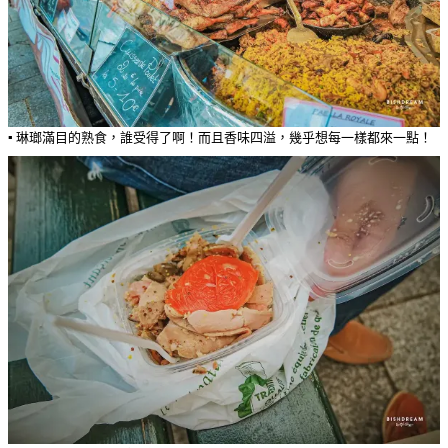
▪️ 琳瑯滿目的熟食，誰受得了啊！而且香味四溢，幾乎想每一樣都來一點！