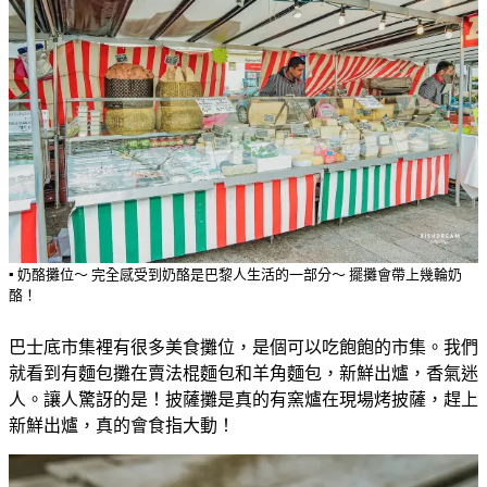
▪️ 奶酪攤位～ 完全感受到奶酪是巴黎人生活的一部分～ 擺攤會帶上幾輪奶
酪！
巴士底市集裡有很多美食攤位，是個可以吃飽飽的市集。我們
就看到有麵包攤在賣法棍麵包和羊角麵包，新鮮出爐，香氣迷
人。讓人驚訝的是！披薩攤是真的有窯爐在現場烤披薩，趕上
新鮮出爐，真的會食指大動！