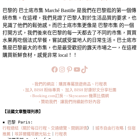
景
巴黎的 巴士底市集 Marché Bastille 是我們在巴黎逛的第一個傳
點】
統市集。在這裡，我們見證了巴黎人對於生活品質的要求，也
巴
見識了他們的鬆弛感。而巴士底市集更像是 巴黎市集 的一個
黎
打開方式，我們後來在巴黎的每一天都去了不同的市集，買買
「巴
水果再吃個法式早餐，嘗試感受當地人的日常生活。巴士底市
士
集是巴黎最大的市集，也是最受歡迎的露天市場之一，在這裡
底
購買新鮮食材，感覺非常 local！！
市
集」
https://www.facebook.com/b
https://www.instagram.co
https://www.pinteres
旅行美食小短片
TikTok
Marché
Bastille
·
› 我們的網店：購買專屬旅遊商品、行程表
體
› 加入 BISH 粉絲專頁、
加入 BISH 好康好文分享社團
› Booking.com訂房
·
› Skyscanner 機票比價網
驗
› 贊助我們 · 讓我們持續創作好內容
巴
黎
【法國文章整理列表】
瑪
▪️ 巴黎 Paris: 
黑
行程總結（關於每日行程、交通總覽、開銷詳情
）｜
城市自由行攻略
｜
住宿
區
推薦
｜
埃菲爾鐵塔觀光貼士
｜
行程表