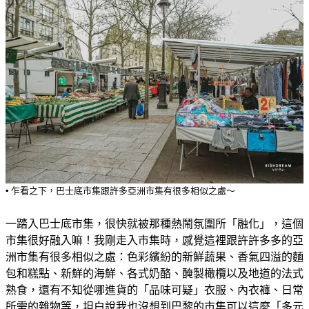
▪️ 乍看之下，巴士底市集跟許多亞洲市集有很多相似之處～
一踏入巴士底市集，很快就被那種熱鬧氛圍所「融化」，這個
市集很好融入嘛！我剛走入市集時，感覺這裡跟許許多多的亞
洲市集有很多相似之處：色彩繽紛的新鮮蔬果、香氣四溢的麵
包和糕點、新鮮的海鮮、各式奶酪、醃製橄欖以及地道的法式
熟食，還有不知從哪進貨的「品味可疑」衣服、內衣褲、日常
所需的雜物等，坦白說我也沒想到巴黎的市集可以這麼「多元