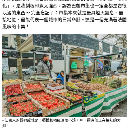
化」，是我刻板印象太強烈，認為巴黎市集也一定全都是賣很
浪漫的東西～ 完全忘記了：市集本來就是最具煙火氣息、最
接地氣、最能代表一個城市的日常命脈。這是一個充滿著法國
風味的市集！
▪️ 法國人的鬆弛感就是：擺攤和喝紅酒兩不誤。啊，還有個正在抽菸的大
姐！