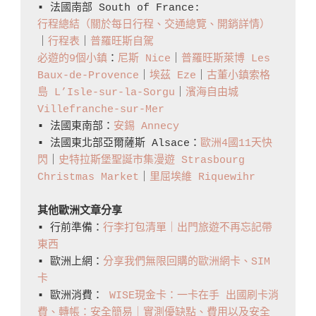
▪️ 法國南部 South of France: 
黎
行程總結（關於每日行程、交通總覽、開銷詳情）
的
｜
行程表
｜
普羅旺斯自駕
花
必遊的9個小鎮
：
尼斯 Nice
｜
普羅旺斯萊博 Les 
Baux-de-Provence
｜
埃茲 Eze
｜
古董小鎮索格
香
島 L’Isle-sur-la-Sorgu
｜
濱海自由城 
與
Villefranche-sur-Mer
浪
▪️ 法國東南部：
安錫 Annecy
漫
▪️ 法國東北部亞爾薩斯 Alsace：
歐洲4國11天快
閃
｜
史特拉斯堡聖誕市集漫遊 Strasbourg 
Christmas Market
｜
里屈埃維 Riquewihr
其他歐洲文章分享
▪️ 行前準備：
行李打包清單｜出門旅遊不再忘記帶
東西
▪️ 歐洲上網：
分享我們無限回購的歐洲網卡、SIM
卡
▪️ 歐洲消費： 
WISE現金卡：一卡在手 出國刷卡消
費、轉帳：安全簡易｜實測優缺點、費用以及安全