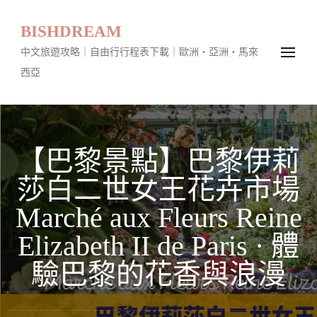
BISHDREAM
中文旅遊攻略｜自由行行程表下載｜歐洲・亞洲・馬來
西亞
【巴黎景點】巴黎伊莉
莎白二世女王花卉市場
Marché aux Fleurs Reine
Elizabeth II de Paris · 體
驗巴黎的花香與浪漫