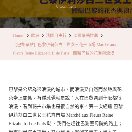
On
0 Comment
【巴
黎
景
Home
歐洲
法國自由行
法國景點推薦
點】
【巴黎景點】巴黎伊莉莎白二世女王花卉市場 Marché aux
巴
Fleurs Reine Elizabeth II de Paris · 體驗巴黎的花香與浪漫
黎
伊
莉
莎
巴黎是公認為很浪漫的城市，而浪漫又自然而然地與花
白
朵牽上關係。有種感覺就是說：人在巴黎遇到什麼都很
二
浪漫，看到花卉市集也是很自然的事。第一次經過 巴黎
世
伊莉莎白二世女王花卉市場 Marché aux Fleurs Reine
女
Elizabeth II de Paris 時，我們在趕往巴黎聖母院的路上；
王