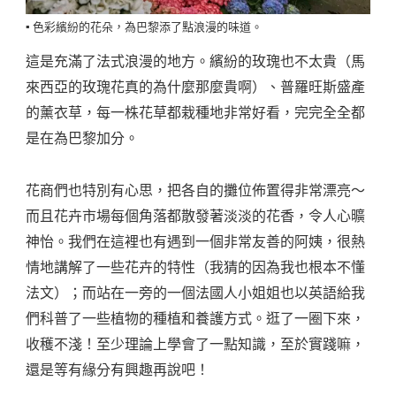
▪️ 色彩繽紛的花朵，為巴黎添了點浪漫的味道。
這是充滿了法式浪漫的地方。繽紛的玫瑰也不太貴（馬
來西亞的玫瑰花真的為什麼那麼貴啊）、普羅旺斯盛產
的薰衣草，每一株花草都栽種地非常好看，完完全全都
是在為巴黎加分。
花商們也特別有心思，把各自的攤位佈置得非常漂亮～
而且花卉市場每個角落都散發著淡淡的花香，令人心曠
神怡。我們在這裡也有遇到一個非常友善的阿姨，很熱
情地講解了一些花卉的特性（我猜的因為我也根本不懂
法文）；而站在一旁的一個法國人小姐姐也以英語給我
們科普了一些植物的種植和養護方式。逛了一圈下來，
收穫不淺！至少理論上學會了一點知識，至於實踐嘛，
還是等有緣分有興趣再說吧！