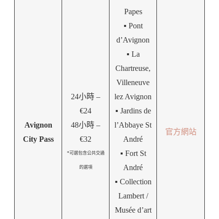
Papes
▪️ Pont
d’Avignon
▪️ La
Chartreuse,
Villeneuve
24小時 –
lez Avignon
€24
▪️ Jardins de
Avignon
48小時 –
l’Abbaye St
官方網站
City Pass
€32
André
▪️ Fort St
*可選包含公共交通
André
的選項
▪️ Collection
Lambert /
Musée d’art