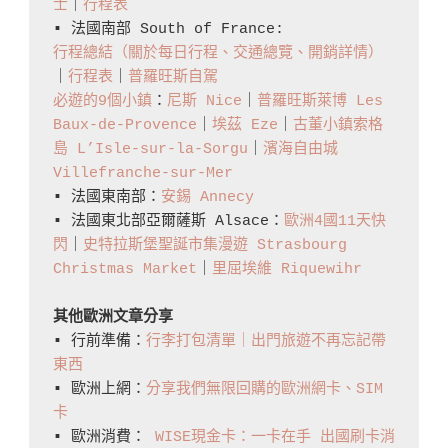
士
｜
行程表
▪️ 法國南部 South of France: 
行程總結（關於每日行程、交通總覽、開銷詳情）
｜
行程表
｜
普羅旺斯自駕
必遊的9個小鎮
：
尼斯 Nice
｜
普羅旺斯萊博 Les 
Baux-de-Provence
｜
埃茲 Eze
｜
古董小鎮索格
島 L’Isle-sur-la-Sorgu
｜
濱海自由城 
Villefranche-sur-Mer
▪️ 法國東南部：
安錫 Annecy
▪️ 法國東北部亞爾薩斯 Alsace：
歐洲4國11天快
閃
｜
史特拉斯堡聖誕市集漫遊 Strasbourg 
Christmas Market
｜
里屈埃維 Riquewihr
其他歐洲文章分享
▪️ 行前準備：
行李打包清單｜出門旅遊不再忘記帶
東西
▪️ 歐洲上網：
分享我們無限回購的歐洲網卡、SIM
卡
▪️ 歐洲消費： 
WISE現金卡：一卡在手 出國刷卡消