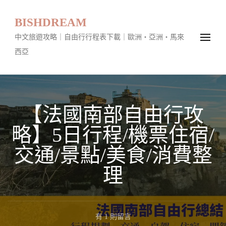
BISHDREAM
中文旅遊攻略｜自由行行程表下載｜歐洲・亞洲・馬來
西亞
【法國南部自由行攻
略】5日行程/機票住宿/
交通/景點/美食/消費整
理
在
有 1 則留言