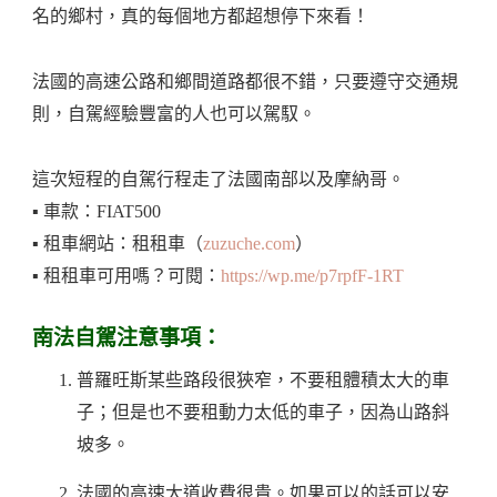
名的鄉村，真的每個地方都超想停下來看！
法國的高速公路和鄉間道路都很不錯，只要遵守交通規
則，自駕經驗豐富的人也可以駕馭。
這次短程的自駕行程走了法國南部以及摩納哥。
▪️ 車款：FIAT500
▪️ 租車網站：租租車（
zuzuche.com
）
▪️ 租租車可用嗎？可閱：
https://wp.me/p7rpfF-1RT
南法自駕注意事項：
普羅旺斯某些路段很狹窄，不要租體積太大的車
子；但是也不要租動力太低的車子，因為山路斜
坡多。
法國的高速大道收費很貴。如果可以的話可以安