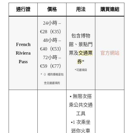
通行證
價格
用法
購買連結
24小時 –
€28（€35）
包含博物
48小時 –
French
館、景點門
€40（€53）
Riviera
票及
交通票
官方網站
72小時 –
Pass
券
*
€59（€77）
*可選項目
*（）裡的價格是包
含交通選項的
▪️ 無限次搭
乘公共交通
工具
▪️1 次乘坐
迷你火車