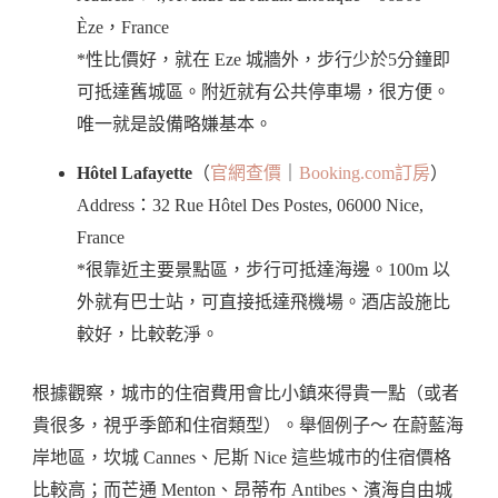
Èze，France
*性比價好，就在 Eze 城牆外，步行少於5分鐘即
可抵達舊城區。附近就有公共停車場，很方便。
唯一就是設備略嫌基本。
Hôtel Lafayette
（
官網查價
｜
Booking.com訂房
）
Address：32 Rue Hôtel Des Postes, 06000 Nice,
France
*很靠近主要景點區，步行可抵達海邊。100m 以
外就有巴士站，可直接抵達飛機場。酒店設施比
較好，比較乾淨。
根據觀察，城市的住宿費用會比小鎮來得貴一點（或者
貴很多，視乎季節和住宿類型）。舉個例子～ 在蔚藍海
岸地區，坎城 Cannes、尼斯 Nice 這些城市的住宿價格
比較高；而芒通 Menton、昂蒂布 Antibes、濱海自由城