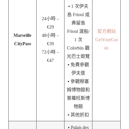
▪️ 1 次伊夫
島 Frioul 或
24小時 –
弗留島
€29
Frioul 渡船/
官方網站
Marseille
48小時 –
1 次
GetYourGui
CityPass
€39
Colorbüs 觀
de
72小時 –
光巴士遊覽
€47
▪️ 免費參觀
伊夫堡
▪️ 參觀穆塞
姆博物館和
普羅旺斯博
物館
▪️ 其他折扣
▪️ Palais des