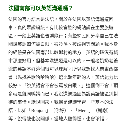
法國南部可以英語溝通嗎？
法國的官方語言是法語。關於在法國以英語溝通這回
事，真的眾說紛紜。有比較官腔的網站說在主要旅遊
區，一般上英語也普遍能行；有些網民則分享自己在法
國說英語如何被白眼、被冷落、被歧視等問題。我本身
的經驗是在法國南部比較鄉村的地方，英語的確沒有城
市那麼好用，但基本溝通還是可以的。一般老奶奶老爺
爺的英語不好這個很可以理解，所以我想找人問東西都
會（先找谷歌哈哈哈哈）選比較年輕的人，英語能力比
較好。「說英語會不會被罵被白眼？」這個倒不會！頂
多就是雞同鴨講而已，我沒遭遇過因為說英語被區別對
待的事情。話說回來，我還是建議學習一些基本的法
語，比如「Bonjour」（你好）、「Merci」（謝謝）
等，說得破也沒關係，當地人聽得懂，也會珍惜。