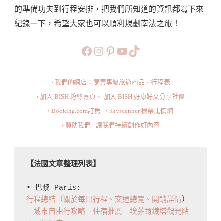
的準備功夫到行程安排，把我們所知道的資訊都寫下來
宿/
紀錄一下，希望大家也可以順利規劃南法之旅！
交
通/
https://www.facebook.com/b
https://www.instagram.co
https://www.pinteres
旅行美食小短片
TikTok
景
點/
› 我們的網店：購買專屬旅遊商品、行程表
美
› 加入 BISH 粉絲專頁、
加入 BISH 好康好文分享社團
食/
› Booking.com訂房
·
› Skyscanner 機票比價網
消
› 贊助我們 · 讓我們持續創作好內容
費
整
理〉
【法國文章整理列表】
中
▪️ 巴黎 Paris: 
行程總結（關於每日行程、交通總覽、開銷詳情
）
｜
城市自由行攻略
｜
住宿推薦
｜
埃菲爾鐵塔觀光貼