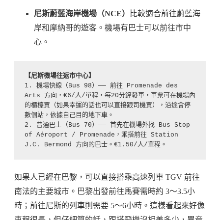
尼斯蔚藍海岸機場（NCE）
比較適合前往蔚藍海
岸和摩納哥的遊客。機場有巴士可以前往市中
心。
【尼斯機場往返市中心】
1. 機場快線（Bus 98）—— 前往 Promenade des 
Arts 方向，€6/人/單程，每20分鐘發車，車票可在機場內
的櫃檯買（如果幸運的話也可以直接跟司機買），沿途會停
數個站，依據自己目的地下車。
2. 普通巴士（Bus 70）—— 首先在機場外找 Bus Stop 
of Aéroport / Promenade，乘搭前往 Station 
J.C. Bermond 方向的巴士。€1.50/人/單程。
如果人已經在巴黎，可以直接搭乘高速列車 TGV 前往
南法的主要城市。巴黎出發前往馬賽需時約 3～3.5小
時；前往尼斯的列車則需要 5～6小時。這樣看起來好像
車程很長，但仔細算的話，跟搭飛機沒相差多少，畢竟