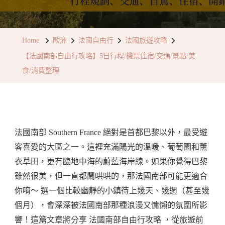
〈【法
國
南
Home
歐洲
法國自由行
法國旅遊攻略
部
【法國南部自由行攻略】5日行程/機票住宿/交通/景點/美
自
食/消費整理
由
行
攻
略】
法國南部 Southern France 絕對是首都巴黎以外，最受遊
5
客喜愛的大區之一。這裡充滿陽光的溫暖、葡萄園和薰
日
衣草田，更有臨地中海的蔚藍海岸線。如果你覺得巴黎
行
雖然很美，但一直都鬧哄哄的，那法國南部可能更適合
程/
你唷～ 選一個比較幽靜的小鎮待上幾天、幾週（甚至幾
機
個月），會深深被法國南部那種浪漫又慵懶的氛圍所影
票
響！這篇文章將分享 法國南部自由行攻略 ，從旅遊前
住