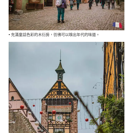
▪️ 充滿童話色彩的木衍房，彷彿可以嗅出年代的味道。