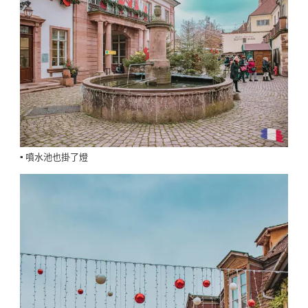
▪️ 噴水池也掛了燈