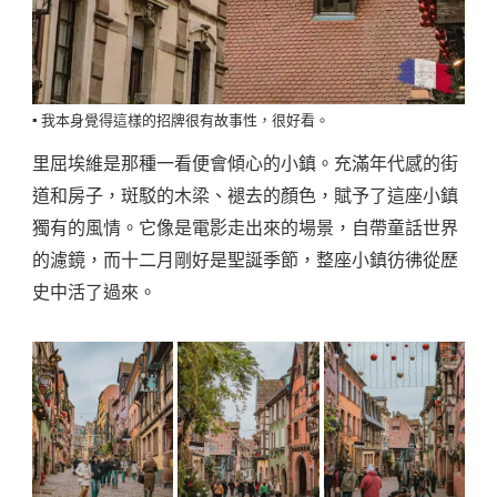
▪️ 我本身覺得這樣的招牌很有故事性，很好看。
里屈埃維是那種一看便會傾心的小鎮。充滿年代感的街
道和房子，斑駁的木梁、褪去的顏色，賦予了這座小鎮
獨有的風情。它像是電影走出來的場景，自帶童話世界
的濾鏡，而十二月剛好是聖誕季節，整座小鎮彷彿從歷
史中活了過來。