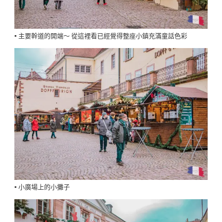
▪️ 主要幹道的開端～ 從這裡看已經覺得整座小鎮充滿童話色彩
▪️ 小廣場上的小攤子