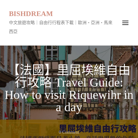
BISHDREAM
中文旅遊攻略｜自由行行程表下載｜歐洲・亞洲・馬來
西亞
【法國】里屈埃維自由
行攻略 Travel Guide:
How to visit Riquewihr in
a day
On
0 Comment