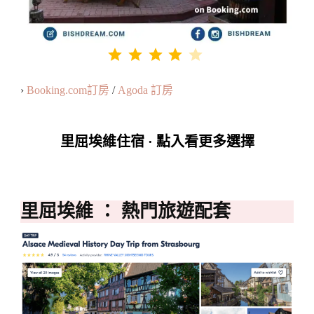
評分：4 分，滿分為 5。
⭐
⭐
⭐
⭐
›
Booking.com訂房
/
Agoda 訂房
里屈埃維住宿 · 點入看更多選擇
里屈埃維
： 熱門旅遊配套