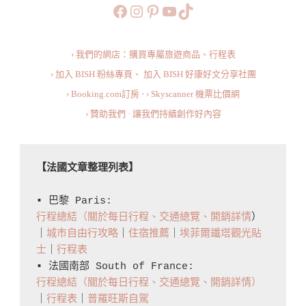
https://www.facebook.com/b
https://www.instagram.co
https://www.pinteres
旅行美食小短片
TikTok
Riquewihr
In
› 我們的網店：購買專屬旅遊商品、行程表
A
› 加入 BISH 粉絲專頁、
加入 BISH 好康好文分享社團
Day
› Booking.com訂房
·
› Skyscanner 機票比價網
› 贊助我們 · 讓我們持續創作好內容
【法國文章整理列表】
▪️ 巴黎 Paris: 
行程總結（關於每日行程、交通總覽、開銷詳情
）
｜
城市自由行攻略
｜
住宿推薦
｜
埃菲爾鐵塔觀光貼
士
｜
行程表
▪️ 法國南部 South of France: 
行程總結（關於每日行程、交通總覽、開銷詳情）
｜
行程表
｜
普羅旺斯自駕