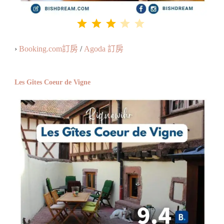
評分：3 分，滿分為 5。
⭐
⭐
⭐
›
Booking.com訂房
/
Agoda 訂房
Les Gîtes Coeur de Vigne