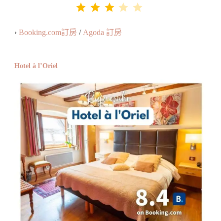
評分：3 分，滿分為 5。
⭐
⭐
⭐
›
Booking.com訂房
/
Agoda 訂房
Hotel à l’Oriel