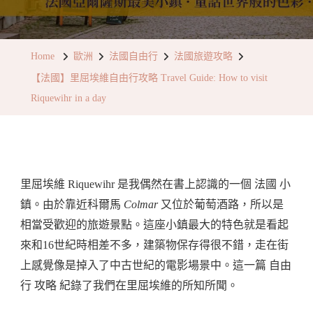
【法
國】
里
Home
歐洲
法國自由行
法國旅遊攻略
屈
【法國】里屈埃維自由行攻略 Travel Guide: How to visit
埃
Riquewihr in a day
維
自
由
行
里屈埃維 Riquewihr 是我偶然在書上認識的一個 法國 小
攻
鎮。由於靠近科爾馬
Colmar
又位於葡萄酒路，所以是
略
相當受歡迎的旅遊景點。這座小鎮最大的特色就是看起
Travel
來和16世紀時相差不多，建築物保存得很不錯，走在街
Guide:
上感覺像是掉入了中古世紀的電影場景中。這一篇 自由
How
行 攻略 紀錄了我們在里屈埃維的所知所聞。
To
Visit