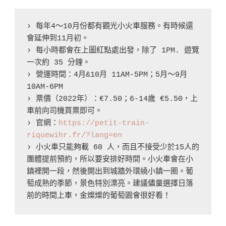
› 每年4～10月份都有觀光小火車服務。有時候還
會延伸到11月初。

› 每小時都會在上圖紅點處出發，除了 1PM. 遊覽
一次約 35 分鐘。

› 營運時間：4月&10月 11AM-5PM；5月～9月 
10AM-6PM

› 票價（2022年）：€7.50；6-14歲 €5.50，上
車前向司機買票即可。

› 官網：
https://petit-train-
riquewihr.fr/?lang=en
› 小火車只能夠載 60 人，而且不接受少於15人的
團體提前預約，所以要安排好時間。小火車會在小
鎮裡開一段，然後開出到城牆外環繞小鎮一圈。葡
萄成熟的季節，景色特別漂亮。建議儘量選擇日落
前的時間上車，金燦燦的葡萄園會很好看！