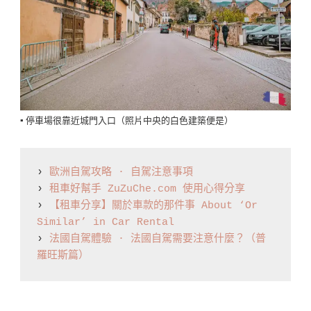
▪️ 停車場很靠近城門入口（照片中央的白色建築便是）
› 
歐洲自駕攻略 · 自駕注意事項
› 
租車好幫手 ZuZuChe.com 使用心得分享
› 
【租車分享】關於車款的那件事 About ‘Or 
Similar’ in Car Rental
› 
法國自駕體驗 · 法國自駕需要注意什麼？（普
羅旺斯篇）