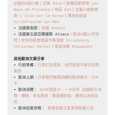
必遊的9個小鎮
：
尼斯 Nice
｜
普羅旺斯萊博 Les 
Baux-de-Provence
｜
埃茲 Eze
｜
古董小鎮索格
島 L’Isle-sur-la-Sorgu
｜
濱海自由城 
Villefranche-sur-Mer
▪️ 法國東南部：
安錫 Annecy
▪️ 法國東北部亞爾薩斯 Alsace：
歐洲4國11天快
閃
｜
史特拉斯堡聖誕市集漫遊 Strasbourg 
Christmas Market
｜
里屈埃維 Riquewihr
其他歐洲文章分享
▪️ 行前準備：
行李打包清單｜出門旅遊不再忘記帶
東西
▪️ 歐洲上網：
分享我們無限回購的歐洲網卡、SIM
卡
▪️ 歐洲消費： 
WISE現金卡：一卡在手 出國刷卡消
費、轉帳：安全簡易｜實測優缺點、費用以及安全
性
▪️ 歐洲自駕攻略： 
租車自駕注意事項與懶人包