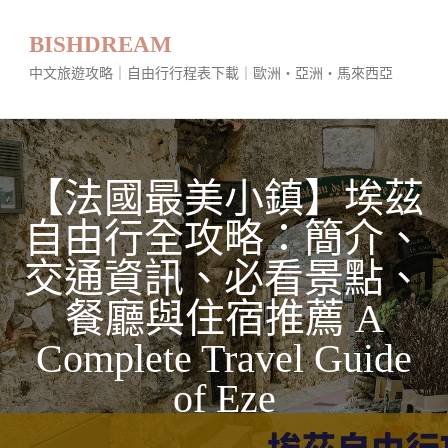
BISHDREAM
中文旅遊攻略｜自由行行程表下載｜歐洲・亞洲・馬來西亞
【法國最美小鎮】埃茲
自由行全攻略：簡介、
交通資訊、必看景點、
餐廳與住宿推薦 A
Complete Travel Guide
of Eze