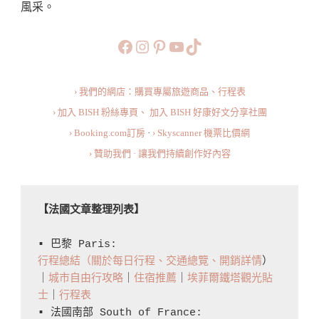
風采。
簡
介、
https://www.facebook.com/b
https://www.instagram.co
https://www.pinteres
旅行美食小短片
TikTok
交
通
› 我們的網店：購買專屬旅遊商品、行程表
資
› 加入 BISH 粉絲專頁、
加入 BISH 好康好文分享社團
訊、
› Booking.com訂房
·
› Skyscanner 機票比價網
必
› 贊助我們 · 讓我們持續創作好內容
看
景
點、
【法國文章整理列表】
餐
廳
▪️ 巴黎 Paris: 
行程總結（關於每日行程、交通總覽、開銷詳情
）
與
｜
城市自由行攻略
｜
住宿推薦
｜
埃菲爾鐵塔觀光貼
住
士
｜
行程表
宿
▪️ 法國南部 South of France: 