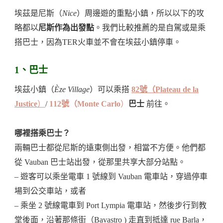
埃茲是尼斯（
Nice
）周邊遊的重點小鎮，所以以下的攻
略都以
尼斯作為出發點
。我們比較推薦的是自駕或是乘
搭巴士，因為TER火車並不會在埃茲小鎮停車。
1、巴士
埃茲小鎮（
Èze
Village
）可以乘搭
82號（
Plateau de la
Justice
）
/
112號（
Monte Carlo
）
巴士
前往。
哪裡搭乘巴士？
兩輛巴士都從尼斯的遠東側出發，相當不方便。他們都
從 Vauban 巴士站出發，從那里共享大部分站點。
– 遊客可以乘坐電車 1 號線到 Vauban 電車站，穿過停車
場到公交車站，或者
– 乘坐 2 號線電車到 Port Lympia 電車站，然後步行到教
堂後面，沿著那條街（Bavastro ) 走直到抵達 rue Barla，