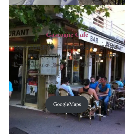
Gascogne Cafe
餐廳在小鎮城牆外，主打輕食以及咖啡，如果只想
要找一間餐廳坐下來休息、填飽肚子或者跟朋友哈
拉一下，Gascogne Cafe 是不錯的選擇。
地址：Place Charles de Gaulle, 06360 Èze, France
GoogleMaps