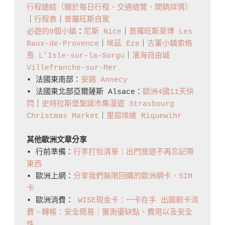
推
行程總結（關於每日行程、交通總覽、開銷詳情）
薦
｜
行程表
｜
普羅旺斯自駕
必遊的9個小鎮
：
尼斯 Nice
｜
普羅旺斯萊博 Les 
A
Baux-de-Provence
｜
埃茲 Eze
｜
古董小鎮索格
Complete
島 L’Isle-sur-la-Sorgu
｜
濱海自由城 
Travel
Villefranche-sur-Mer
Guide
▪️ 法國東南部：
安錫 Annecy
Of
▪️ 法國東北部亞爾薩斯 Alsace：
歐洲4國11天快
閃
｜
史特拉斯堡聖誕市集漫遊 Strasbourg 
Eze〉
Christmas Market
｜
里屈埃維 Riquewihr
中
其他歐洲文章分享
▪️ 行前準備：
行李打包清單｜出門旅遊不再忘記帶
東西
▪️ 歐洲上網：
分享我們無限回購的歐洲網卡、SIM
卡
▪️ 歐洲消費： 
WISE現金卡：一卡在手 出國刷卡消
費、轉帳：安全簡易｜實測優缺點、費用以及安全
性