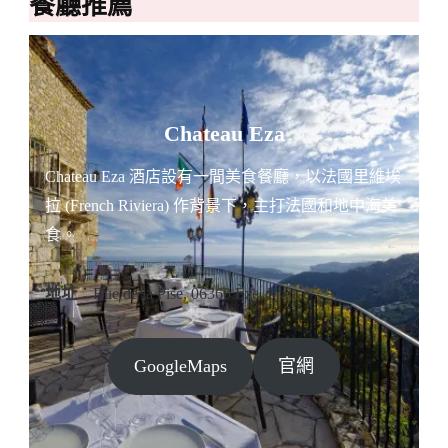
餐廳推薦
Chateau Eza
Chateau Eza 酒店設有一間美食餐廳，以法國里維埃
拉 (French Riviera) 作背景下，主打法國和地中海美
食。
地址
：Rue de la Pise, 06360 Èze, France
GoogleMaps
官網