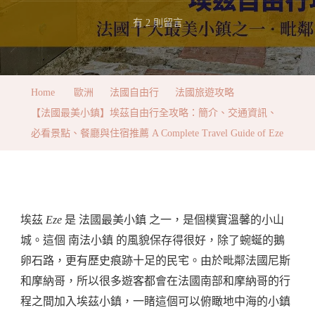
在
有 2 則留言
〈【法
國
最
Home
歐洲
法國自由行
法國旅遊攻略
美
【法國最美小鎮】埃茲自由行全攻略：簡介、交通資訊、
小
必看景點、餐廳與住宿推薦 A Complete Travel Guide of Eze
鎮】
埃
茲
自
埃茲
Eze
是 法國最美小鎮 之一，是個樸實溫馨的小山
由
城。這個 南法小鎮 的風貌保存得很好，除了蜿蜒的鵝
行
卵石路，更有歷史痕跡十足的民宅。由於毗鄰法國尼斯
全
和摩納哥，所以很多遊客都會在法國南部和摩納哥的行
攻
程之間加入埃茲小鎮，一睹這個可以俯瞰地中海的小鎮
略：