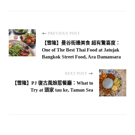
Post
PREVIOUS POST
Navigation
【雪隆】曼谷街邊美食 超有驚喜度：
One of The Best Thai Food at Jatujak
Bangkok Street Food, Ara Damansara
NEXT POST
【雪隆】PJ 復古風娘惹餐廳：What to
Try at 頭家 tau ke, Taman Sea