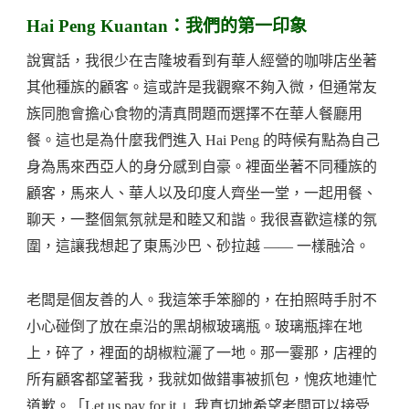
Hai Peng Kuantan：我們的第一印象
說實話，我很少在吉隆坡看到有華人經營的咖啡店坐著
其他種族的顧客。這或許是我觀察不夠入微，但通常友
族同胞會擔心食物的清真問題而選擇不在華人餐廳用
餐。這也是為什麼我們進入 Hai Peng 的時候有點為自己
身為馬來西亞人的身分感到自豪。裡面坐著不同種族的
顧客，馬來人、華人以及印度人齊坐一堂，一起用餐、
聊天，一整個氣氛就是和睦又和諧。我很喜歡這樣的氛
圍，這讓我想起了東馬沙巴、砂拉越 —— 一樣融洽。
老闆是個友善的人。我這笨手笨腳的，在拍照時手肘不
小心碰倒了放在桌沿的黑胡椒玻璃瓶。玻璃瓶摔在地
上，碎了，裡面的胡椒粒灑了一地。那一霎那，店裡的
所有顧客都望著我，我就如做錯事被抓包，愧疚地連忙
道歉。「Let us pay for it.」我真切地希望老闆可以接受