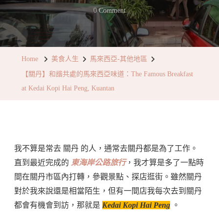
On
0 Comment
【關
丹】
和
Home
美食人生
馬來西亞-其他地區
諧
【關丹】和諧共處的馬來西亞味道：The Famous Breakfast
共
at Kedai Kopi Hai Peng, Kuantan
處
的
馬
來
我不算是常去 關丹 的人，通常去關丹都是為了工作。
西
直到最近完成的
東海岸公路旅行
，我才算是多了一點時
亞
間在關丹市區內打轉，參觀景點、探店逛街。雖然關丹
味
對於我來說還是相當陌生，但有一間店我每次去到關丹
道：
都會有機會到訪，那就是
Kedai Kopi Hai Peng
。
The