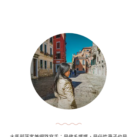
大馬部落客兼網路寫手；是佛系媽媽，是任性妻子也是