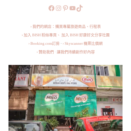
Famous
https://www.facebook.com/b
https://www.instagram.co
https://www.pinteres
旅行美食小短片
TikTok
Breakfast
At
› 我們的網店：購買專屬旅遊商品、行程表
Kedai
› 加入 BISH 粉絲專頁、
加入 BISH 好康好文分享社團
Kopi
› Booking.com訂房
·
› Skyscanner 機票比價網
Hai
› 贊助我們 · 讓我們持續創作好內容
Peng,
Kuantan