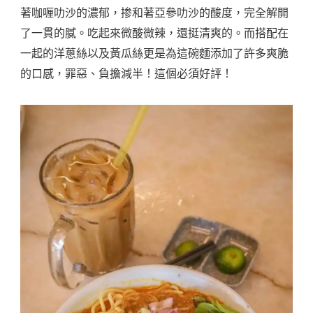
著咖喱叻沙的濃郁，掺和著
亞參叻沙的酸度，完全解開
了一貫的膩。吃起來微酸微辣，還挺清爽的。而搭配在
一起的洋蔥絲以及黃瓜絲更是為這碗麵添加了許多爽脆
的口感，罪惡、負擔減半！這個必須好評！