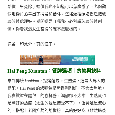
賠償，畢竟除了賠償我也不知道可以怎麼辦了。老闆勤
快地從角落拿出了掃帚和畚斗，邊搖頭拒絕賠償邊把玻
璃碎片處理好。期間還要叮囑我小心別讓玻璃碎片割
傷，你看我這女生當得的確不怎麼樣的。
這第一印象分，真的值了。
Hai Peng Kuantan：餐牌選項｜食物與飲料
來到傳統
kopitiam
，點烤麵包 + 生熟蛋，這是大馬人的
標配。Hai Peng 的烤麵包是烤得剛剛好，不會太焦脆。
我喜歡塗在麵包上的咖椰醬，濃郁卻不太甜。生熟蛋也
是剛好的熟度（太生的我是接受不了），蛋黃還是流心
的，搭配上老闆推薦的胡椒粉，真的好好吃（雖然過後