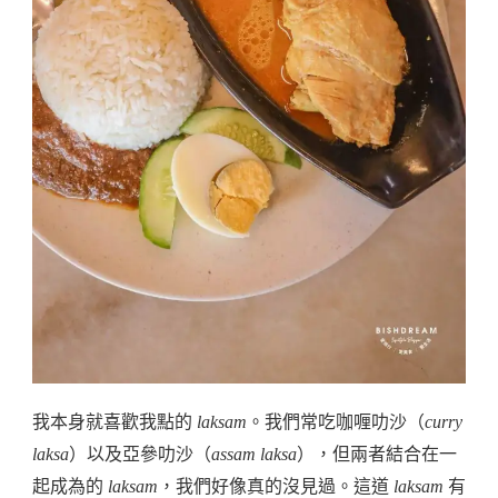
我本身就喜歡我點的
laksam
。我們常吃咖喱叻沙（
curry
laksa
）以及亞參叻沙（
assam laksa
），但兩者結合在一
起成為的
laksam
，我們好像真的沒見過。這道
laksam
有