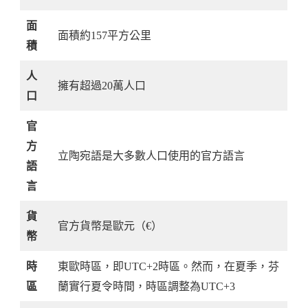
面
面積約157平方公里
積
人
擁有超過20萬人口
口
官
方
立陶宛語是大多數人口使用的官方語言
語
言
貨
官方貨幣是歐元（€）
幣
時
東歐時區，即UTC+2時區。然而，在夏季，芬
區
蘭實行夏令時間，時區調整為UTC+3