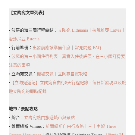
事
【立陶宛文章列表】
項
Ultimate
▪️ 波羅的海三國行程總結：
立陶宛 Lithuania
｜
拉脫維亞 Latvia
｜
Travel
愛沙尼亞 Estonia
Guide:
▪️ 行前準備：
出發前應該準備什麼
｜
常見問題 FAQ
Everything
▪️
波羅的海三小國住宿列表：真實入住後評價 · 在三小國訂房要
You
注意的事項
Need
▪️ 立陶宛交通：
機場交通
｜
立陶宛自駕攻略
To
▪️
【立陶宛遊記】立陶宛自由行8天行程紀錄 · 每日新發現以及旅
Know
遊立陶宛的即時紀錄
About
Kaunas
城市 / 景點攻略
▪️ 綜合：
立陶宛熱門旅遊城市與景點
▪️ 維爾紐斯 Vilnius：
維爾紐斯自由行攻略
｜
三十字架 Three