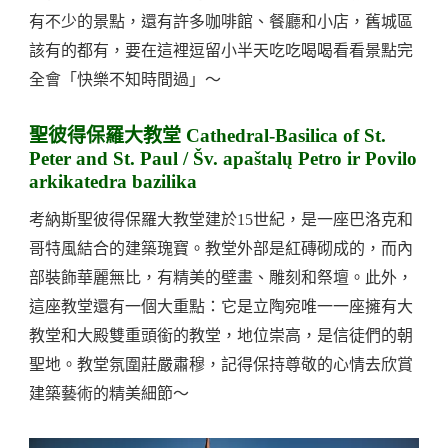
有不少的景點，還有許多咖啡館、餐廳和小店，舊城區
該有的都有，要在這裡逗留小半天吃吃喝喝看看景點完
全會「快樂不知時間過」～
聖彼得保羅大教堂 Cathedral-Basilica of St.
Peter and St. Paul / Šv. apaštalų Petro ir Povilo
arkikatedra bazilika
考納斯聖彼得保羅大教堂建於15世紀，是一座巴洛克和
哥特風結合的建築瑰寶。教堂外部是紅磚砌成的，而內
部裝飾華麗無比，有精美的壁畫、雕刻和祭壇。此外，
這座教堂還有一個大重點：它是立陶宛唯一一座擁有大
教堂和大殿雙重頭銜的教堂，地位崇高，是信徒們的朝
聖地。教堂氛圍莊嚴肅穆，記得保持尊敬的心情去欣賞
建築藝術的精美細節～