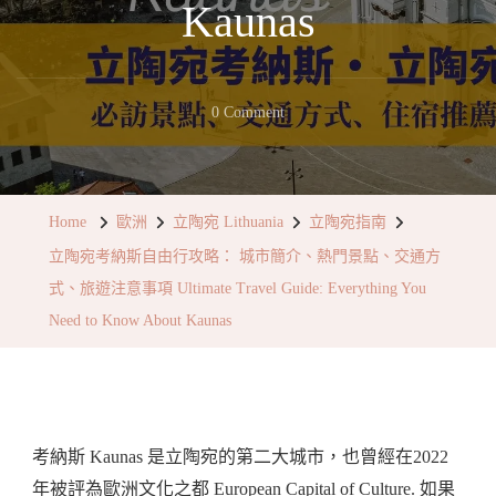
Kaunas
On
0 Comment
立
陶
宛
Home
歐洲
立陶宛 Lithuania
立陶宛指南
考
立陶宛考納斯自由行攻略： 城市簡介、熱門景點、交通方
納
式、旅遊注意事項 Ultimate Travel Guide: Everything You
斯
Need to Know About Kaunas
自
由
行
攻
考納斯 Kaunas 是立陶宛的第二大城市，也曾經在2022
略：
年被評為歐洲文化之都 European Capital of Culture. 如果