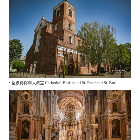
▪️ 聖彼得保羅大教堂 Cathedral-Basilica of St. Peter and St. Paul