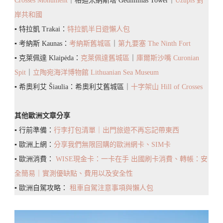
Crosses Monument
｜格迪米納斯塔 Gediminas Tower｜
Užupis 對
岸共和國
▪️ 特拉凱 Trakai：
特拉凱半日遊懶人包
▪️ 考納斯 Kaunas：
考納斯舊城區
｜
第九要塞 The Ninth Fort
▪️ 克萊佩達 Klaipėda：
克萊佩達舊城區
｜
庫爾斯沙嘴 Curonian
Spit
｜
立陶宛海洋博物館 Lithuanian Sea Museum
▪️ 希奧利艾 Šiaulia：希奧利艾舊城區｜
十字架山 Hill of Crosses
其他歐洲文章分享
▪️ 行前準備：
行李打包清單｜出門旅遊不再忘記帶東西
▪️ 歐洲上網：
分享我們無限回購的歐洲網卡、SIM卡
▪️ 歐洲消費：
WISE現金卡：一卡在手 出國刷卡消費、轉帳：安
全簡易｜實測優缺點、費用以及安全性
▪️ 歐洲自駕攻略：
租車自駕注意事項與懶人包