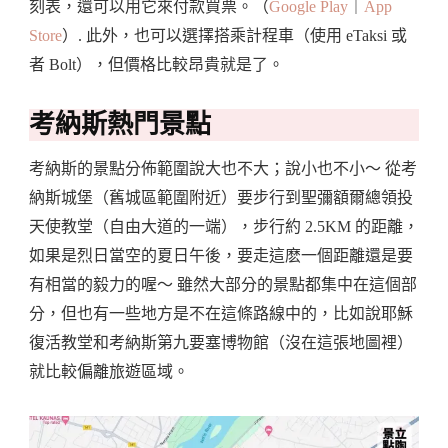
刻表，還可以用它來付款買票。（
Google Play
｜
App
Store
）. 此外，也可以選擇搭乘計程車（使用 eTaksi 或
者 Bolt），但價格比較昂貴就是了。
考納斯熱門景點
考納斯的景點分佈範圍說大也不大；說小也不小～ 從考
納斯城堡（舊城區範圍附近）要步行到聖彌額爾總領投
天使教堂（自由大道的一端），步行約 2.5KM 的距離，
如果是烈日當空的夏日午後，要走這麽一個距離還是要
有相當的毅力的喔～ 雖然大部分的景點都集中在這個部
分，但也有一些地方是不在這條路線中的，比如說耶穌
復活教堂和考納斯第九要塞博物館（沒在這張地圖裡）
就比較偏離旅遊區域。