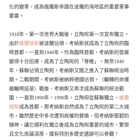
化的變革，成為俄羅斯帝國在波羅的海地區的重要軍事
要塞。
1918年，第一次世界大戰後，立陶宛第一次宣布獨立。
由於
維爾紐斯
被波蘭佔領，考納斯就成為了立陶宛的臨
時首都，一直到1940年。作為臨時首都，考納斯的發展
變得十分迅速，成為了立陶宛的「脊椎」。無奈1940
年，蘇聯佔領立陶宛，考納斯又隨之進入了蘇聯統治時
期。二戰期間，考納斯被納粹德國佔領。（輾轉的命運
齒輪啊這是）戰後，考納斯又再次成為蘇聯的統治範
圍，一直到1990年。1990年，立陶宛從蘇聯獨立，
維爾
紐斯
成為首都，那考納斯自然成為了立陶宛的第二大城
市。雖然歷史中多次遭到政權的替換，但考納斯堅韌的
精神，讓它順利在獨立後成為立陶宛重要的城市，繁榮
且文化底蘊深厚，還有特別多歷史遺跡可以參觀！