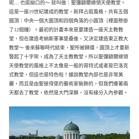
呢… 也挺拗口的～ 就叫做：聖彌額爾總領天使教堂。
這是一座19世紀建成的教堂，新拜占庭風格，共有五個
圓頂：中央一個大圓頂和四個角落的小圓頂（裡面懸掛
了12個鐘）。最初的計畫本來是要建造一座天主教教
堂，但在建造考納斯軍事堡壘後，又決定建造東正教大
教堂～ 後來蘇聯時代結束，聖所被歸還，圓頂上才重新
豎起了十字架，成為了天主教教堂。所以聖彌額爾總領
天使教堂的風格上不太像是一般的哥特式或者是巴洛克
式教堂，但這也是特色啦！據說教堂內部也是非常美
麗，而且是由聖彼得堡的藝術家裝飾的，但我們連著兩
天都去了教堂，依然是大門深鎖，沒有緣分入內參觀。