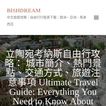
BISHDREAM
中文旅遊攻略｜自由行行程表下載｜歐洲・亞洲・馬來
西亞
立陶宛考納斯自由行攻
略： 城市簡介、熱門景
點、交通方式、旅遊注
意事項 Ultimate Travel
Guide: Everything You
Need to Know About