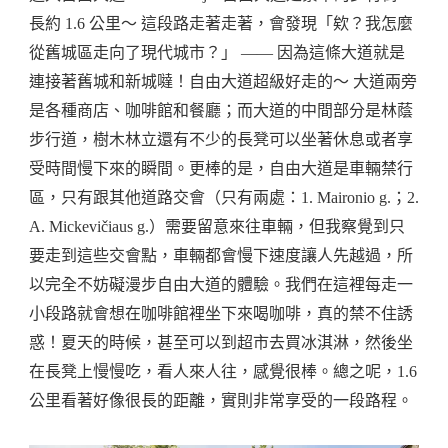
長約 1.6 公里～ 這段路走著走著，會發現「欸？我怎麼
從舊城區走向了現代城市？」 —— 因為這條大道就是
連接著舊城和新城噠！自由大道超級好走的～ 大道兩旁
是各種商店、咖啡館和餐廳；而大道的中間部分是林蔭
步行道，樹木林立還有不少的長凳可以坐著休息或者享
受時間慢下來的瞬間。更棒的是，自由大道是車輛禁行
區，只有跟其他道路交會（只有兩處：1. Maironio g.；2.
A. Mickevičiaus g.）需要留意來往車輛，但我察覺到只
要走到這些交會點，車輛都會慢下速度讓人先越過，所
以完全不妨礙漫步自由大道的體驗。我們在這裡每走一
小段路就會想在咖啡館裡坐下來喝咖啡，真的禁不住誘
惑！夏天的時候，甚至可以到超市去買冰淇淋，然後坐
在長凳上慢慢吃，看人來人往，感覺很棒。總之呢，1.6
公里看著好像很長的距離，實則非常享受的一段路程。