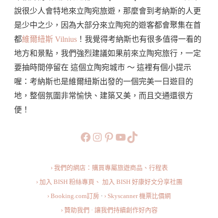
城
說很少人會特地來立陶宛旅遊，那麼會到考納斯的人更
市
是少中之少，因為大部分來立陶宛的遊客都會聚集在首
簡
都
維爾紐斯 Vilnius
！我覺得考納斯也有很多值得一看的
介、
地方和景點，我們強烈建議如果前來立陶宛旅行，一定
熱
要抽時間停留在 這個立陶宛城市 ～ 這裡有個小提示
門
喔：考納斯也是維爾紐斯出發的一個完美一日遊目的
景
地，整個氛圍非常愉快、建築又美，而且交通還很方
點、
便！
交
通
https://www.facebook.com/b
https://www.instagram.co
https://www.pinteres
旅行美食小短片
TikTok
方
式、
› 我們的網店：購買專屬旅遊商品、行程表
旅
› 加入 BISH 粉絲專頁、
加入 BISH 好康好文分享社團
遊
› Booking.com訂房
·
› Skyscanner 機票比價網
注
› 贊助我們 · 讓我們持續創作好內容
意