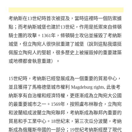
考納斯在13世紀時首次被提及，當時這裡時一個防禦據
點；而考納斯城堡也建於13世紀，作用是抵禦來自條頓
騎士團的攻擊。1361年，條頓騎士攻佔並摧毀了考納斯
城堡，但立陶宛人很快就重建了城堡（說到這點我還挺
佩服立陶宛人的堅韌，很多歷史上被摧毀掉的重要建築
或地標都會執意重建）。
15世紀時，考納斯已經發展成為一個重要的貿易中心，
並且獲得了馬格德堡城市權利 Magdeburg rights, 此後考
納斯享有自治權和經濟特權，更逐漸成為立陶宛大公國
的最重要城市之一。1569年，按照盧布林聯合，立陶宛
和波蘭組成波蘭立陶宛聯邦，考納斯成為聯邦內重要的
貿易和手工業中心。18世紀末，第三次瓜分波蘭，考納
斯成為俄羅斯帝國的一部分；19世紀考納斯經歷了現代