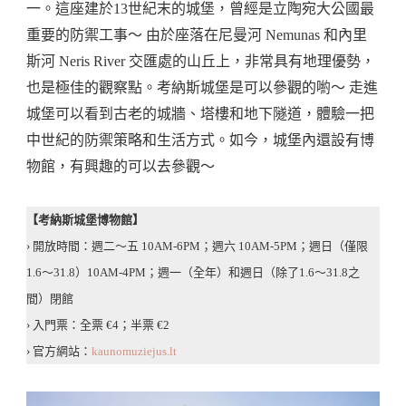
一。這座建於13世紀末的城堡，曾經是立陶宛大公國最
重要的防禦工事～ 由於座落在尼曼河 Nemunas 和內里
斯河 Neris River 交匯處的山丘上，非常具有地理優勢，
也是極佳的觀察點。考納斯城堡是可以參觀的喲～ 走進
城堡可以看到古老的城牆、塔樓和地下隧道，體驗一把
中世紀的防禦策略和生活方式。如今，城堡內還設有博
物館，有興趣的可以去參觀～
【考納斯城堡博物館】
› 開放時間：週二～五 10AM-6PM；週六 10AM-5PM；週日（僅限
1.6～31.8）10AM-4PM；週一（全年）和週日（除了1.6～31.8之
間）閉館
› 入門票：全票 €4；半票 €2
› 官方網站：
kaunomuziejus.lt