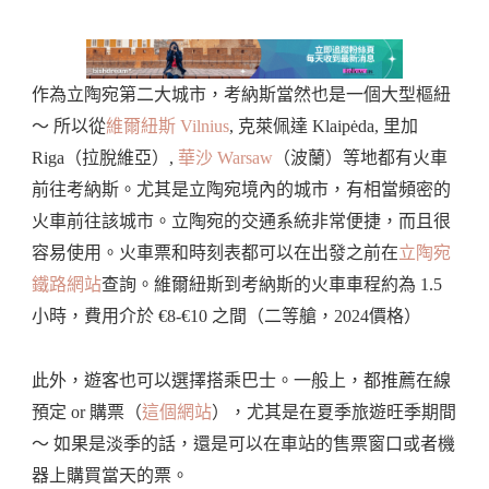
作為立陶宛第二大城市，考納斯當然也是一個大型樞紐
～ 所以從
維爾紐斯 Vilnius
, 克萊佩達 Klaipėda, 里加
Riga（拉脫維亞）,
華沙 Warsaw
（波蘭）等地都有火車
前往考納斯。尤其是立陶宛境內的城市，有相當頻密的
火車前往該城市。立陶宛的交通系統非常便捷，而且很
容易使用。火車票和時刻表都可以在出發之前在
立陶宛
鐵路網站
查詢。維爾紐斯到考納斯的火車車程約為 1.5
小時，費用介於 €8-€10 之間（二等艙，2024價格）
此外，遊客也可以選擇搭乘巴士。一般上，都推薦在線
預定 or 購票（
這個網站
），尤其是在夏季旅遊旺季期間
～ 如果是淡季的話，還是可以在車站的售票窗口或者機
器上購買當天的票。